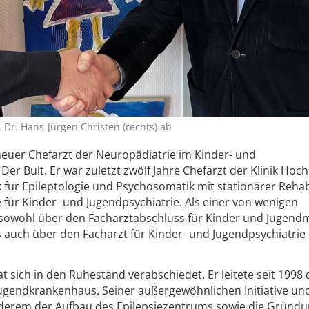
f. Dr. Hans-Jürgen Christen (rechts) ab
 neuer Chefarzt der Neuropädiatrie im Kinder- und
r Bult. Er war zuletzt zwölf Jahre Chefarzt der Klinik Hoch
k für Epileptologie und Psychosomatik mit stationärer Rehab
 für Kinder- und Jugendpsychiatrie. Als einer von wenigen
 sowohl über den Facharztabschluss für Kinder und Jugendm
 auch über den Facharzt für Kinder- und Jugendpsychiatrie 
t sich in den Ruhestand verabschiedet. Er leitete seit 1998 
ugendkrankenhaus. Seiner außergewöhnlichen Initiative un
anderem der Aufbau des Epilepsiezentrums sowie die Gründ