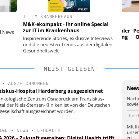
IT IM KRANKENHAUS
 AG
EASY SOFTWARE AG
M&K-ekompakt - Ihr online Special
im
Digitalisierung im
zur IT im Krankenhaus
n digitaler
Personalmanagement: Von digitaler
Perso
d News
 Steuerung
Ordnung zur KI-fähigen Steuerung
Ordn
Inspirierende Stories, exklusive Interviews
und die neuesten Trends aus der digitalen
Gesundheitswelt
MEIST GELESEN
•
AUSZEICHNUNGEN
News
ziskus-Hospital Harderberg ausgezeichnet
Nachr
nkologische Zentrum Osnabrück am Franziskus-
sowie
tal der Niels-Stensen-Kliniken ist von der Deutschen
gesellschaft ausgezeichnet worden.
Mit I
IGE
•
NEWS
•
E-HEALTH
unse
2026 – Zukunft gestalten: Digital Health trifft
zu.