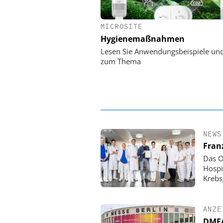
MICROSITE
EASY SOFTWARE
Hygienemaßnahmen
Digitalisierung 
Personalmanagement: Vo
Lesen Sie Anwendungsbeispiele un
Ordnung zur KI-fähigen
zum Thema
NEWS
Fran
Das O
Hospi
Krebs
ANZE
DMEA 