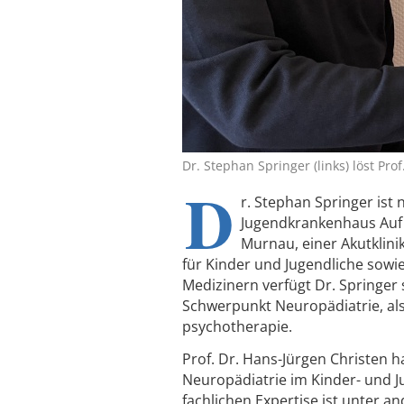
Dr. Stephan Springer (links) löst Pro
D
r. Stephan Springer ist
Jugendkrankenhaus Auf De
Murnau, einer Akutklini
für Kinder und Jugendliche sowie
Medizinern verfügt Dr. Springer
Schwerpunkt Neuropädiatrie, als
psychotherapie.
Prof. Dr. Hans-Jürgen Christen ha
Neuropädiatrie im Kinder- und J
fachlichen Expertise ist unter 