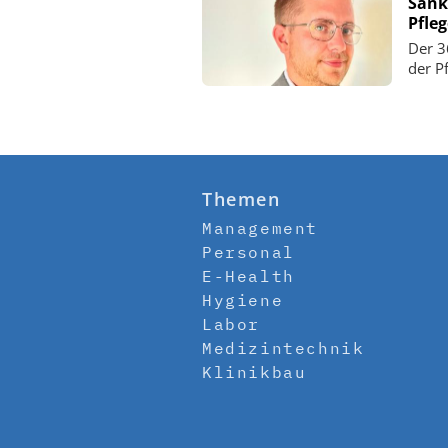
Sank
Pfle
Der 3
der P
Themen
Management
Personal
E-Health
Hygiene
Labor
Medizintechnik
Klinikbau