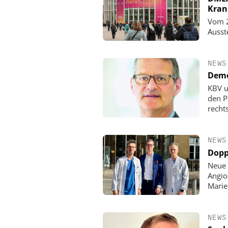
Kran
Vom 2
Ausst
NEWS
Demo
KBV u
den P
rechts
NEWS
Dopp
Neue 
Angio
Mari
NEWS