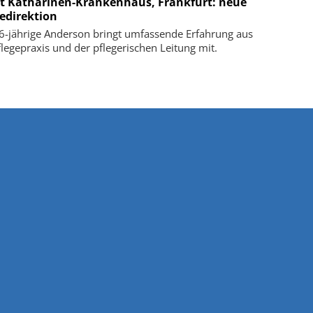
t Katharinen-Krankenhaus, Frankfurt: neue
gedirektion
6-jährige Anderson bringt umfassende Erfahrung aus
flegepraxis und der pflegerischen Leitung mit.