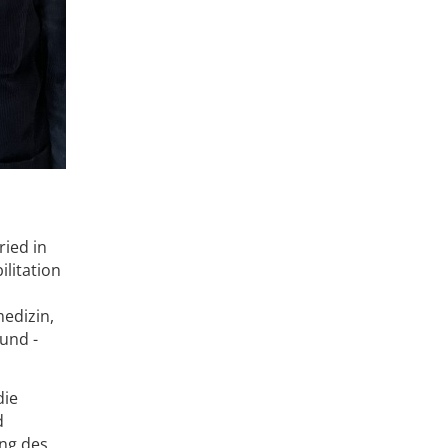
ried in
ilitation
edizin,
und -
die
d
ung des