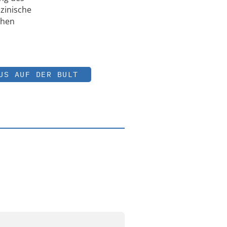
zinische
chen
US AUF DER BULT