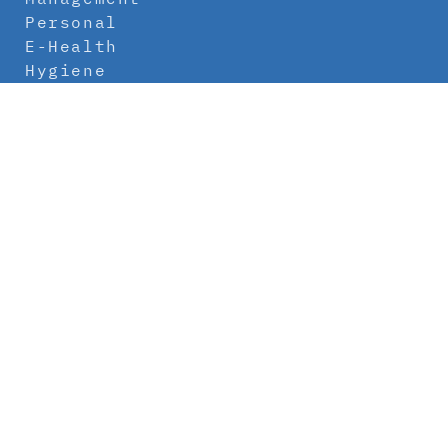
Personal
E-Health
Hygiene
Labor
Medizintechnik
Klinikbau
Newsletter
Abo
Kontakt
Mediadaten
Über uns
Impressum
Datenschutz
AGB