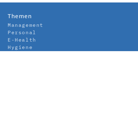
Themen
Management
Personal
E-Health
Hygiene
Labor
Medizintechnik
Klinikbau
Newsletter
Abo
Kontakt
Mediadaten
Über uns