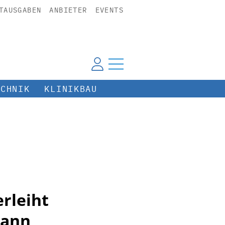
TAUSGABEN
ANBIETER
EVENTS
ECHNIK
KLINIKBAU
erleiht
mann