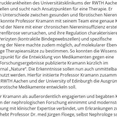
druckkrankheiten des Universitätsklinikums der RWTH Aache
ellen und sucht nach Ansatzpunkten für eine Therapie. Er
en Unterschiede zwischen gesunden und fibrotischen Nieren.
 konnte Professor Kramann mit seinem Team eine genaue K
 der Niere mit einer chronischen Niereninsuffizienz erstel
ierenfibrose verursachen, und ihre Regulation charakterisier
erizyten (kontraktile Bindegewebszellen) und spezifische
rung der Niere machte zudem möglich, auf molekularer Eben
ige Therapieansätze zu bestimmen. So konnten die Wissens
tzpunkt für die Entwicklung von Medikamenten gegen eine
e Forschungsergebnisse publizierte Kramann kürzlich im
al „Nature“. Die Erkenntnisse sollen nun auch unmittelba
nutzt werden. Hierfür initiierte Professor Kramann zusamm
 RWTH Aachen und der University of Edinburgh die Ausgrü
fibrotische Medikamente entwickeln soll.
or Kramann als außerordentlich engagierten und begabten K
e in der nephrologischen Forschung einnimmt und modernst
ng mit klinischer Expertise verbindet, um Erkrankungen z
 hebt Professor Dr. med Jürgen Floege, selbst Nephrologe s