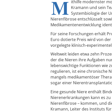
M
ithilfe modernster m
Kramann und sein Tea
Systembiologie der U
Nierenfibrose entschlüsselt sowie
Medikamentenentwicklung identif
Für seine Forschungen erhält Pr
Euro dotierte Preis wird von der
vorgelegte klinisch-experimentel
Weltweit leiden etwa zehn Prozen
der die Nieren ihre Aufgaben nur
lebenswichtige Funktionen wie z
regulieren, ist eine chronische 
mangels medikamentöser Therapi
sogar einer Nierentransplantat
Eine gesunde Niere enthält Bind
Nierenerkrankungen kann es zu
Nierenfibrose – kommen, und die
Kramann, Leiter des Instituts f