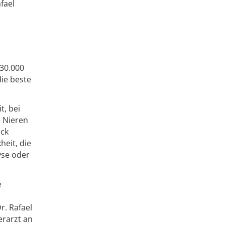
fael
 30.000
die beste
t, bei
e Nieren
uck
heit, die
yse oder
e
r. Rafael
erarzt an