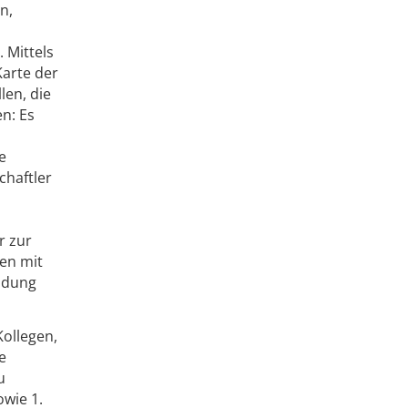
n,
 Mittels
arte der
len, die
en: Es
e
chaftler
r zur
en mit
ndung
ollegen,
e
u
owie 1.