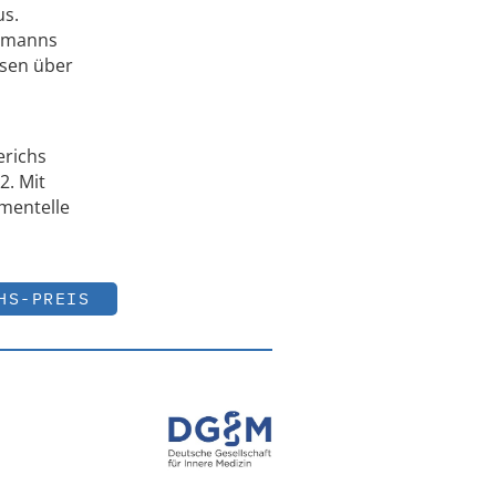
us.
ramanns
ssen über
erichs
2. Mit
imentelle
HS-PREIS