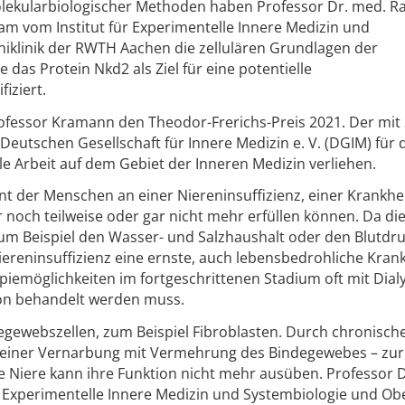
olekularbiologischer Methoden haben Professor Dr. med. Ra
m vom Institut für Experimentelle Innere Medizin und
niklinik der RWTH Aachen die zellulären Grundlagen der
 das Protein Nkd2 als Ziel für eine potentielle
iziert.
ofessor Kramann den Theodor-Frerichs-Preis 2021. Der mit
 Deutschen Gesellschaft für Innere Medizin e. V. (DGIM) für 
le Arbeit auf dem Gebiet der Inneren Medizin verliehen.
t der Menschen an einer Niereninsuffizienz, einer Krankhei
 noch teilweise oder gar nicht mehr erfüllen können. Da di
um Beispiel den Wasser- und Salzhaushalt oder den Blutdr
Niereninsuffizienz eine ernste, auch lebensbedrohliche Krank
emöglichkeiten im fortgeschrittenen Stadium oft mit Dial
ion behandelt werden muss.
egewebszellen, zum Beispiel Fibroblasten. Durch chronisch
 einer Vernarbung mit Vermehrung des Bindegewebes – zur
 Niere kann ihre Funktion nicht mehr ausüben. Professor D
ür Experimentelle Innere Medizin und Systembiologie und Ob