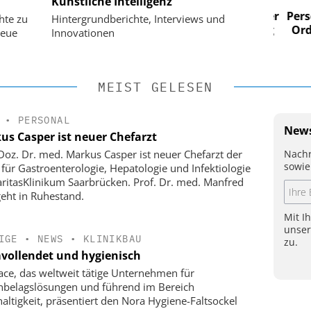
Künstliche Intelligenz
im
Digitalisierung im
n digitaler
Personalmanagement: Von digitaler
Perso
hte zu
Hintergrundberichte, Interviews und
 Steuerung
Ordnung zur KI-fähigen Steuerung
Ordn
neue
Innovationen
MEIST GELESEN
•
PERSONAL
News
us Casper ist neuer Chefarzt
Nachr
-Doz. Dr. med. Markus Casper ist neuer Chefarzt der
sowie
k für Gastroenterologie, Hepatologie und Infektiologie
ritasKlinikum Saarbrücken. Prof. Dr. med. Manfred
geht in Ruhestand.
Mit I
unse
IGE
•
NEWS
•
KLINIKBAU
zu.
vollendet und hygienisch
face, das weltweit tätige Unternehmen für
belagslösungen und führend im Bereich
altigkeit, präsentiert den Nora Hygiene-Faltsockel