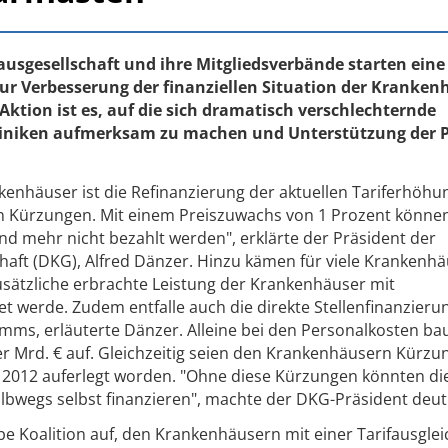
usgesellschaft und ihre Mitgliedsverbände starten eine 
r Verbesserung der finanziellen Situation der Kranken
Aktion ist es, auf die sich dramatisch verschlechternde
 Kliniken aufmerksam zu machen und Unterstützung der P
enhäuser ist die Refinanzierung der aktuellen Tariferhöhu
den Kürzungen. Mit einem Preiszuwachs von 1 Prozent könne
nd mehr nicht bezahlt werden", erklärte der Präsident der
aft (DKG), Alfred Dänzer. Hinzu kämen für viele Krankenh
zusätzliche erbrachte Leistung der Krankenhäuser mit
t werde. Zudem entfalle auch die direkte Stellenfinanzieru
ms, erläuterte Dänzer. Alleine bei den Personalkosten bau
er Mrd. € auf. Gleichzeitig seien den Krankenhäusern Kürz
nd 2012 auferlegt worden. "Ohne diese Kürzungen könnten di
albwegs selbst finanzieren", machte der DKG-Präsident deutl
be Koalition auf, den Krankenhäusern mit einer Tarifausglei