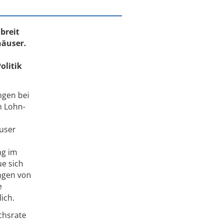
breit
häuser.
olitik
ngen bei
n Lohn-
äuser
ng im
e sich
ungen von
e
ich.
chsrate