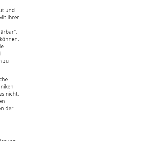
ut und
it ihrer
lärbar",
 können.
de
d
n zu
sche
iniken
s nicht.
en
on der
-