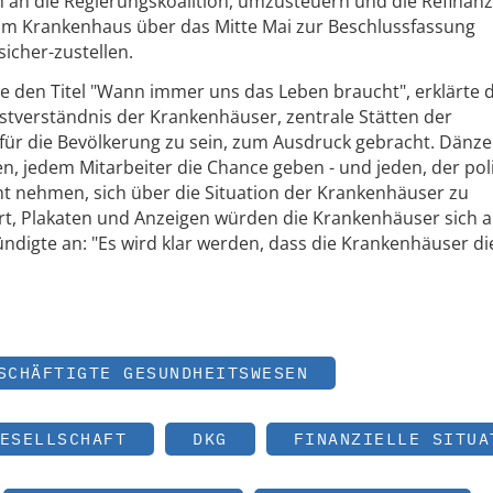
h an die Regierungskoalition, umzusteuern und die Refinan
 im Krankenhaus über das Mitte Mai zur Beschlussfassung
icher-zustellen.
 den Titel "Wann immer uns das Leben braucht", erklärte 
stverständnis der Krankenhäuser, zentrale Stätten der
ür die Bevölkerung zu sein, zum Ausdruck gebracht. Dänzer
n, jedem Mitarbeiter die Chance geben - und jeden, der poli
cht nehmen, sich über die Situation der Krankenhäuser zu
Ort, Plakaten und Anzeigen würden die Krankenhäuser sich a
ndigte an: "Es wird klar werden, dass die Krankenhäuser die
SCHÄFTIGTE GESUNDHEITSWESEN
ESELLSCHAFT
DKG
FINANZIELLE SITUA