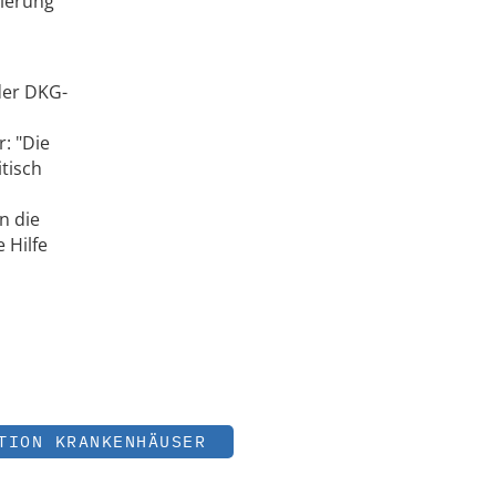
zierung
der DKG-
: "Die
tisch
n die
 Hilfe
TION KRANKENHÄUSER