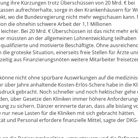
rung ihre Kürzungen trotz Überschüssen von 20 Mrd. € bei
ssen aufrechterhalte, sorge in den Krankenhäusern für W
unkt, wo die Bundesregierung nicht mehr wegschauen kann. M
ion die ohnehin schwere Arbeit der 1,1 Millionen
eichter. Bei 20 Mrd. € Überschüssen ist das nicht mehr erk
iter müssten an der allgemeinen Lohnentwicklung teilhaben
alifizierte und motivierte Beschäftigte. Ohne ausreichen
n die groteske Situation, einerseits freie Stellen für Ärzte un
zeitig aus Finanzierungsnöten weitere Mitarbeiter freisetze
 könne nicht ohne spürbare Auswirkungen auf die medizini
 über Jahre anhaltende Kosten-Erlös-Schere habe in die Kl
druck gebracht. Noch schneller und noch hektischer gehe e
rden, über Gesetze den Kliniken immer höhere Anforderung
ung zu sichern. Dänzer erinnerte daran, dass alle bislang v
nur neue Lasten für die Kliniken mit sich gebracht hätten.
ität und Personal erfordere finanzielle Mittel, sagte der DKG