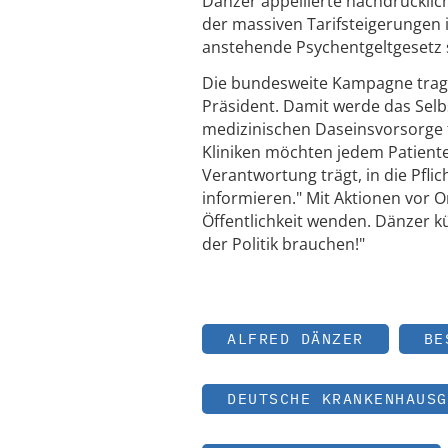
Dänzer appellierte nachdrücklic
der massiven Tarifsteigerungen
anstehende Psychentgeltgesetz s
Die bundesweite Kampagne trage
Präsident. Damit werde das Selb
medizinischen Daseinsvorsorge f
Kliniken möchten jedem Patiente
Verantwortung trägt, in die Pfli
informieren." Mit Aktionen vor 
Öffentlichkeit wenden. Dänzer kü
der Politik brauchen!"
ALFRED DÄNZER
BE
DEUTSCHE KRANKENHAUSG