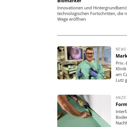
Biomarker
Digitalisierung 
Personalmanagement: Vo
Innovationen und Hintergrundberic
Ordnung zur KI-fähigen
technologischen Fortschritten, die 
Wege eröffnen
NEWS
Mark
Priv.
Klini
am Ca
Lutz 
ANZE
Form
Inter
Boden
Nachh