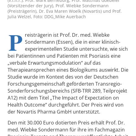
(v.l.n.r.): Prof. Mark Berneburg, Prof. Matthias Goebeler
(Vorsitzender der Jury), Prof. Wiebke Sondermann
(Preisträgerin), Dr. Eva Maren Woelk (Novartis) und Prof.
Julia Welzel, Foto: DDG_Mike Auerbach
P
reisträgerin ist Prof. Dr. med. Wiebke
Sondermann (Essen), die in einer klinisch-
experimentellen Studie untersuchte, wie sich
bei Patientinnen und Patienten mit Psoriasis eine
„verbale Erwartungsmodulation“ auf das
Therapieansprechen eines Biologikums auswirkt. Die
Studie wurde im Kontext des von der Deutschen
Forschungsgemeinschaft geförderten Transregio-
Sonderforschungsbereichs (SFB-TRR 289, Teilprojekt
A12) mit dem Titel „The Impact of Expectation on
Health Outcome“ durchgeführt. Der Preis wird von
der Novartis Pharma GmbH unterstützt.
Den mit 30.000 Euro dotierten Preis erhält Prof. Dr.
med. Wiebke Sondermann für ihre im Fachmagazin