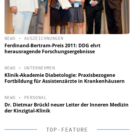
NEWS
•
AUSZEICHNUNGEN
Ferdinand-Bertram-Preis 2011: DDG ehrt
herausragende Forschungsergebnisse
NEWS
•
UNTERNEHMEN
Klinik-Akademie Diabetologie: Praxisbezogene
Fortbildung für Assistenzärzte in Krankenhäusern
NEWS
•
PERSONAL
Dr. Dietmar Brückl neuer Leiter der Inneren Medizin
der Kinzigtal-Klinik
TOP-FEATURE