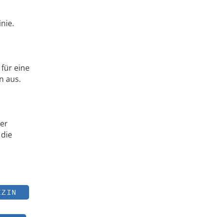
nie.
n
für eine
n aus.
der
 die
IZIN