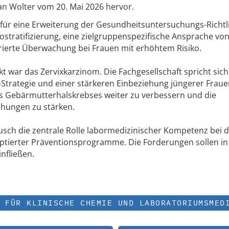
n Wolter vom 20. Mai 2026 hervor.
für eine Erweiterung der Gesundheitsuntersuchungs-Richtli
ostratifizierung, eine zielgruppenspezifische Ansprache vo
rierte Überwachung bei Frauen mit erhöhtem Risiko.
war das Zervixkarzinom. Die Fachgesellschaft spricht sich 
Strategie und einer stärkeren Einbeziehung jüngerer Fraue
des Gebärmutterhalskrebses weiter zu verbessern und die
chungen zu stärken.
sch die zentrale Rolle labormedizinischer Kompetenz bei 
tierter Präventionsprogramme. Die Forderungen sollen in
nfließen.
 FÜR KLINISCHE CHEMIE UND LABORATORIUMSMED