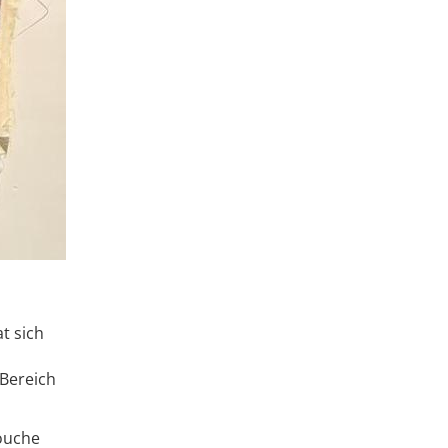
t sich
 Bereich
ouche