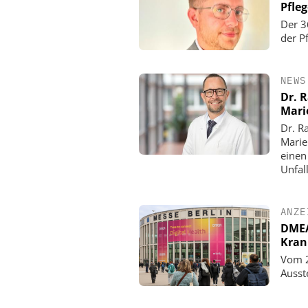
Pfle
Der 3
der P
NEWS
Dr. 
Mari
Dr. R
Marie
einen
Unfall
ANZE
DMEA 
Kran
Vom 2
Ausst