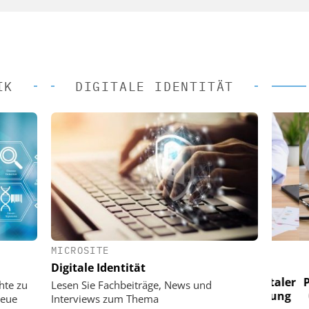
IK
DIGITALE IDENTITÄT
MICROSITE
 AG
EASY SOFTWARE AG
Digitale Identität
im
Digitalisierung im
n digitaler
Personalmanagement: Von digitaler
Perso
hte zu
Lesen Sie Fachbeiträge, News und
 Steuerung
Ordnung zur KI-fähigen Steuerung
Ordn
neue
Interviews zum Thema