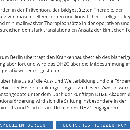
en in der Prävention, der bildgestützten Therapie, der
tz von maschinellem Lernen und künstlicher Intelligenz lie
nd minimalinvasiver Therapieansätze in der operativen und
streichen den stark translationalen Ansatz der klinischen 
trum Berlin überträgt den Krankenhausbetrieb des bisheri
iftung aber fort und wird das DHZC über die Mitbestimmung 
operativ weiter mitgestalten.
arüber hinaus auf die Aus- und Weiterbildung und die Förde
ebiet der Herzerkrankungen legen. Zu diesem Zwecke wer
ungsangebote unter dem Dach der künftigen DHZB Akademi
tionsförderung wird sich die Stiftung insbesondere in der
pin-offs und Startups im Umfeld des DHZC engagieren.
SMEDIZIN BERLIN
DEUTSCHES HERZZENTRUM 