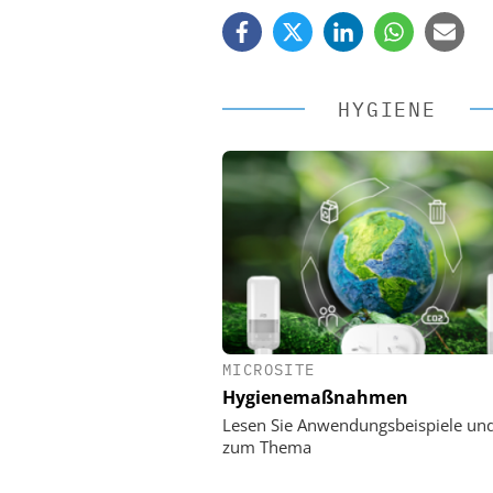
HYGIENE
MICROSITE
EASY SOFTWARE
Hygienemaßnahmen
Digitalisierung 
Personalmanagement: Vo
Lesen Sie Anwendungsbeispiele un
Ordnung zur KI-fähigen
zum Thema