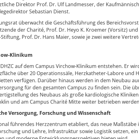
Ärztliche Direktor Prof. Dr. Ulf Landmesser, der Kaufmännisc
flegedirektor Sebastian Dienst.
tungsrat überwacht die Geschäftsführung des Bereichsvors
zende der Charité, Prof. Dr. Heyo K. Kroemer (Vorsitz) und
iftung, Prof. Dr. Hans Maier, sowie je zwei weitere Vertret
how-Klinikum
s DHZC auf dem Campus Virchow-Klinikum entstehen. Er wir
fläche über 20 Operationssäle, Herzkatheter-Labore und H
Betten verfügen. Darüber hinaus werden in dem Neubau au
ersorgung für den gesamten Campus zu finden sein. Die üb
ertigstellung des Neubaus als große kardiologische Kliniken
lin und am Campus Charité Mitte weiter betrieben werden
sche Versorgung, Forschung und Wissenschaft
onal führendes Herzzentrum etabliert, das neue Maßstäbe 
rschung und Lehre, Infrastruktur sowie Logistik setzen, ein
fen und moderne Entwicklungsperspektiven bieten wird.