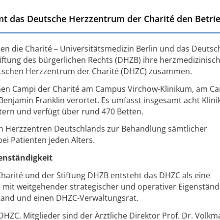
t das Deutsche Herzzentrum der Charité den Betrie
ßen die Charité – Universitätsmedizin Berlin und das Deutsc
iftung des bürgerlichen Rechts (DHZB) ihre herzmedizinisc
tschen Herzzentrum der Charité (DHZC) zusammen.
schen Campi der Charité am Campus Virchow-Klinikum, am 
enjamin Franklin verortet. Es umfasst insgesamt acht Klin
itern und verfügt über rund 470 Betten.
en Herzzentren Deutschlands zur Behandlung sämtlicher
ei Patienten jeden Alters.
genständigkeit
arité und der Stiftung DHZB entsteht das DHZC als eine
 mit weitgehender strategischer und operativer Eigenständi
tand und einen DHZC-Verwaltungsrat.
DHZC. Mitglieder sind der Ärztliche Direktor Prof. Dr. Volkm