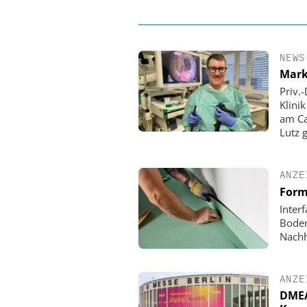
NEWS
Mark
Priv.
Klini
am Ca
Lutz 
ANZE
Form
Inter
Boden
Nachh
ANZE
DMEA 