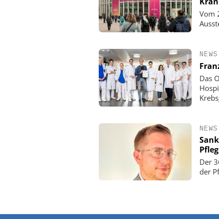
Kran
Vom 2
Ausst
NEWS
Fran
Das O
Hospi
Krebs
NEWS
Sank
Pfle
Der 3
der P