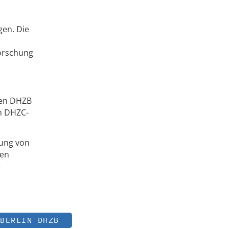
gen. Die
Forschung
gen DHZB
im DHZC-
rung von
den
e
BERLIN DHZB