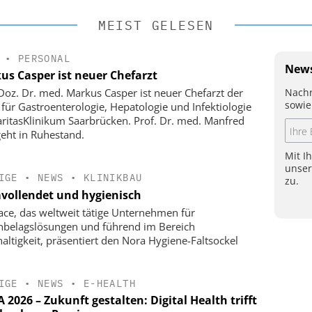
MEIST GELESEN
•
PERSONAL
News
us Casper ist neuer Chefarzt
Nachr
-Doz. Dr. med. Markus Casper ist neuer Chefarzt der
sowie
k für Gastroenterologie, Hepatologie und Infektiologie
ritasKlinikum Saarbrücken. Prof. Dr. med. Manfred
geht in Ruhestand.
Mit I
unse
IGE
•
NEWS
•
KLINIKBAU
zu.
vollendet und hygienisch
face, das weltweit tätige Unternehmen für
belagslösungen und führend im Bereich
altigkeit, präsentiert den Nora Hygiene-Faltsockel
IGE
•
NEWS
•
E-HEALTH
2026 – Zukunft gestalten: Digital Health trifft