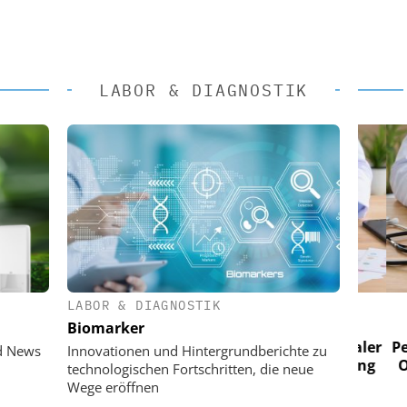
LABOR & DIAGNOSTIK
LABOR & DIAGNOSTIK
 AG
EASY SOFTWARE AG
Biomarker
im
Digitalisierung im
n digitaler
Personalmanagement: Von digitaler
Perso
d News
Innovationen und Hintergrundberichte zu
 Steuerung
Ordnung zur KI-fähigen Steuerung
Ordn
technologischen Fortschritten, die neue
Wege eröffnen