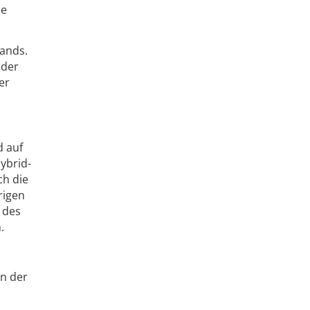
he
tands.
 der
er
d auf
ybrid-
ch die
rigen
 des
.
in der