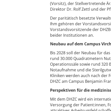
(Vorsitz), der Stellvertretende 
Direktor Dr. Rolf Zettl und der P
Der paritätisch besetzte Verwal
Ihm gehören der Vorstandsvorsit
Vorstandsvorsitzende der DHZB-St
beider Institutionen an.
Neubau auf dem Campus Virc
Bis 2028 soll der Neubau für da
rund 30.000 Quadratmetern Nutz
Operationssäle sowie rund 320 
Notaufnahme und die Sterilgutv
Kliniken werden auch nach der F
DHZC am Campus Benjamin Frank
Perspektiven für die medizini
Mit dem DHZC wird ein internati
Versorgung der Patient:innen, Fo
attraktives Arbeitsumfeld schaf