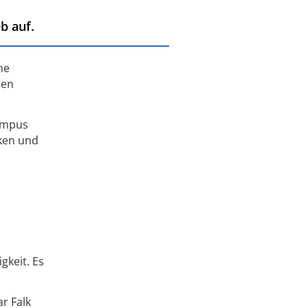
b auf.
he
hen
Campus
iken und
gkeit. Es
ar Falk