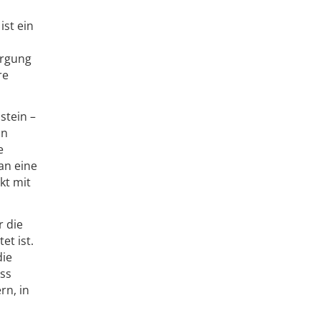
ist ein
orgung
re
stein –
in
e
an eine
kt mit
r die
t ist.
die
ss
rn, in