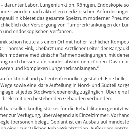
ik – darunter Labor, Lungenfunktion, Röntgen, Endoskopie s
ume – wurden nach aktuellen medizinischen Anforderunge
Rangauklinik bietet das gesamte Spektrum moderner Pneumo
schließlich der Versorgung von Tumorerkrankungen der Lu
n und endoskopischen Verfahren.
linik schon heute als einen Ort mit hoher fachlicher Kompe
. Thomas Fink, Chefarzt und Ärztlicher Leiter der Rangaukli
tzlich moderne medizinische Rahmenbedingungen, mit dene
uung noch besser aufeinander abstimmen können. Davon pr
hweren und komplexen Lungenerkrankungen.“
 funktional und patientenfreundlich gestaltet. Eine helle,
Wege sowie eine klare Aufteilung in Nord- und Südteil sorg
nglage ist jedes Stockwerk ebenerdig zugänglich. Über eine
u direkt mit den bestehenden Gebäuden verbunden.
ltbau sollen künftig stärker für die Rehabilitation genutzt 
mmer zur Verfügung, überwiegend als Einzelzimmer. Vorhan
gleitpersonen belegt. Geplant ist ein Ausbau auf mindest
ng einer zusätzlichen Reha-Privatstation. Außerdem entst