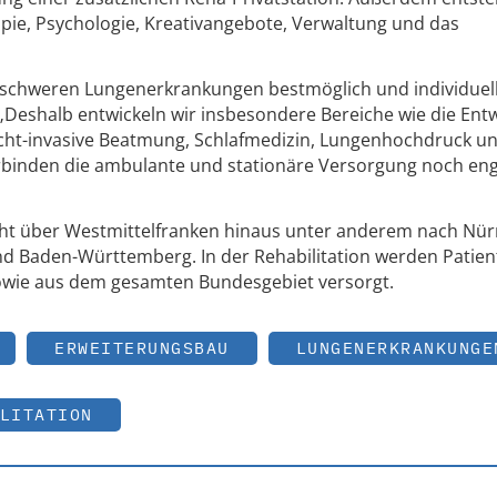
pie, Psychologie, Kreativangebote, Verwaltung und das
t schweren Lungenerkrankungen bestmöglich und individuel
s. „Deshalb entwickeln wir insbesondere Bereiche wie die E
cht-invasive Beatmung, Schlafmedizin, Lungenhochdruck u
erbinden die ambulante und stationäre Versorgung noch en
icht über Westmittelfranken hinaus unter anderem nach Nür
nd Baden-Württemberg. In der Rehabilitation werden Patie
wie aus dem gesamten Bundesgebiet versorgt.
ERWEITERUNGSBAU
LUNGENERKRANKUNGE
LITATION