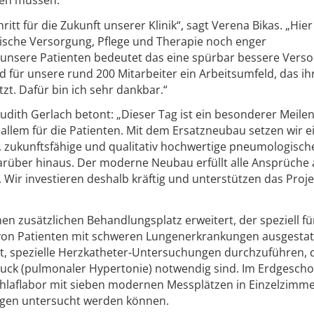
itt für die Zukunft unserer Klinik“, sagt Verena Bikas. „Hier 
ische Versorgung, Pflege und Therapie noch enger
nsere Patienten bedeutet das eine spürbar bessere Vers
 für unsere rund 200 Mitarbeiter ein Arbeitsumfeld, das ih
tzt. Dafür bin ich sehr dankbar.“
dith Gerlach betont: „Dieser Tag ist ein besonderer Meilen
r allem für die Patienten. Mit dem Ersatzneubau setzen wir e
, zukunftsfähige und qualitativ hochwertige pneumologisch
arüber hinaus. Der moderne Neubau erfüllt alle Ansprüche 
 Wir investieren deshalb kräftig und unterstützen das Proje
en zusätzlichen Behandlungsplatz erweitert, der speziell fü
n Patienten mit schweren Lungenerkrankungen ausgestatte
t, spezielle Herzkatheter-Untersuchungen durchzuführen, 
ck (pulmonaler Hypertonie) notwendig sind. Im Erdgescho
hlaflabor mit sieben modernen Messplätzen in Einzelzimme
gen untersucht werden können.