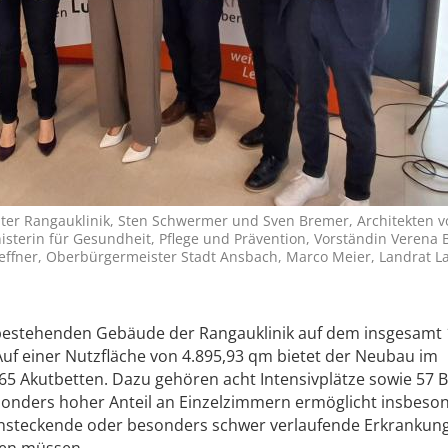
tleiter Rangauklinik, Sten Schwermer und Sven Bremer, Architekten 
isterin für Gesundheit, Pflege und Prävention, Vorständin Verena B
effner, Oberbürgermeister Stadt Ansbach, Marco Meier, Landrat L
bestehenden Gebäude der Rangauklinik auf dem insgesamt 
Auf einer Nutzfläche von 4.895,93 qm bietet der Neubau im
65 Akutbetten. Dazu gehören acht Intensivplätze sowie 57 
esonders hoher Anteil an Einzelzimmern ermöglicht insbeso
ansteckende oder besonders schwer verlaufende Erkrankun
den müssen.