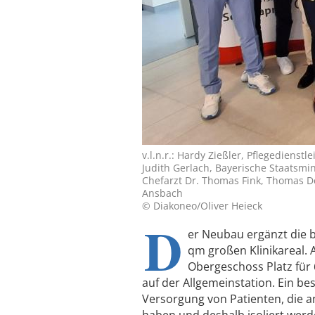
v.l.n.r.: Hardy Zießler, Pflegediens
Judith Gerlach, Bayerische Staatsmin
Chefarzt Dr. Thomas Fink, Thomas D
Ansbach
© Diakoneo/Oliver Heieck
D
er Neubau ergänzt die 
qm großen Klinikareal. 
Obergeschoss Platz für 
auf der Allgemeinstation. Ein b
Versorgung von Patienten, die 
haben und deshalb isoliert wer