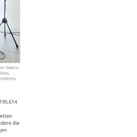
von Sweco,
ikas,
andkreis
195.614
Betten
ndere die
gen