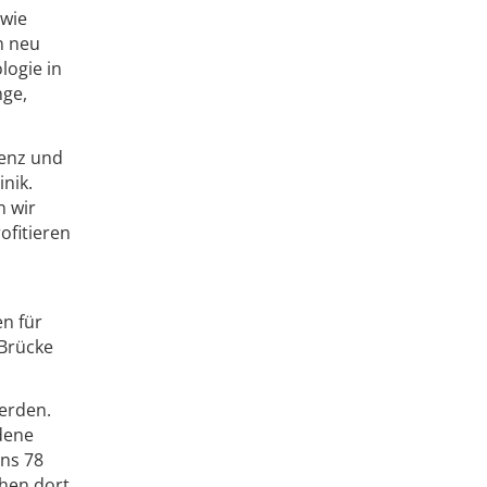
owie
n neu
logie in
nge,
tenz und
nik.
n wir
ofitieren
en für
 Brücke
werden.
dene
ens 78
ehen dort