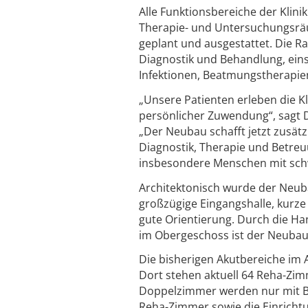
Alle Funktionsbereiche der Klin
Therapie- und Untersuchungsrä
geplant und ausgestattet. Die 
Diagnostik und Behandlung, ein
Infektionen, Beatmungstherapie
„Unsere Patienten erleben die K
persönlicher Zuwendung“, sagt Dr
„Der Neubau schafft jetzt zusä
Diagnostik, Therapie und Betre
insbesondere Menschen mit sc
Architektonisch wurde der Neubau
großzügige Eingangshalle, kurze 
gute Orientierung. Durch die Ha
im Obergeschoss ist der Neuba
Die bisherigen Akutbereiche im A
Dort stehen aktuell 64 Reha-Zi
Doppelzimmer werden nur mit Be
Reha-Zimmer sowie die Einrichtu