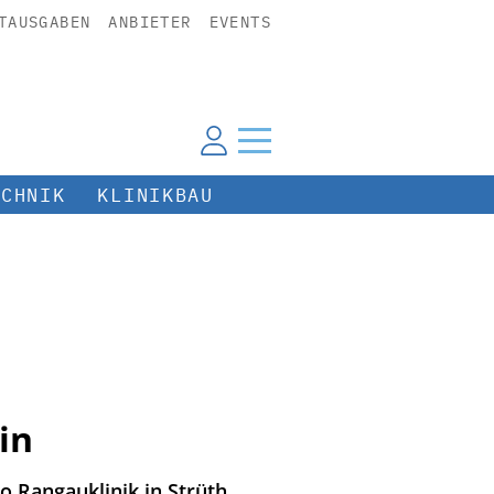
TAUSGABEN
ANBIETER
EVENTS
ECHNIK
KLINIKBAU
in
 Rangauklinik in Strüth