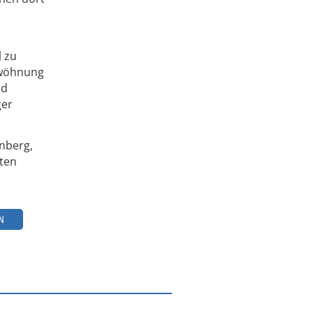
l zu
ntwöhnung
nd
ger
nberg,
nten
N