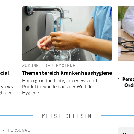
ZUKUNFT DER HYGIENE
 AG
EASY SOFTWARE AG
cial
Themenbereich Krankenhaushygiene
im
Digitalisierung im
n digitaler
Personalmanagement: Von digitaler
Perso
Hintergrundberichte, Interviews und
 Steuerung
Ordnung zur KI-fähigen Steuerung
Ordn
erviews
Produktneuheiten aus der Welt der
italen
Hygiene
MEIST GELESEN
•
PERSONAL