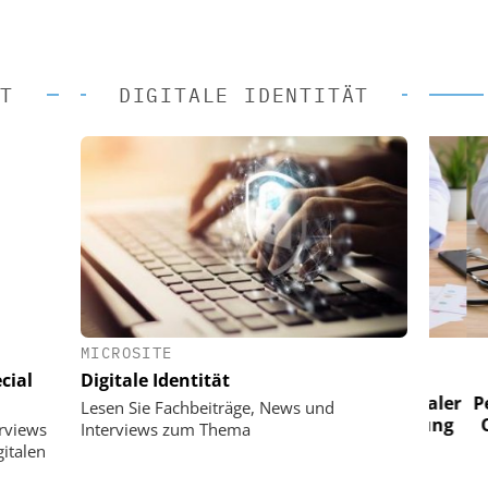
T
DIGITALE IDENTITÄT
MICROSITE
 AG
EASY SOFTWARE AG
cial
Digitale Identität
im
Digitalisierung im
n digitaler
Personalmanagement: Von digitaler
Perso
Lesen Sie Fachbeiträge, News und
 Steuerung
Ordnung zur KI-fähigen Steuerung
Ordn
erviews
Interviews zum Thema
italen