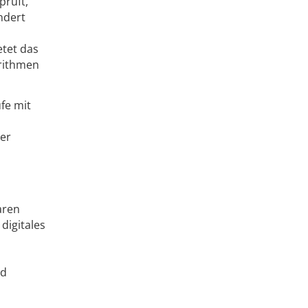
prüft,
ndert
etet das
rithmen
fe mit
der
aren
digitales
nd