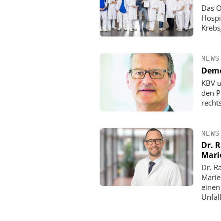
Das O
Hospi
Krebs
NEWS
Demo
KBV u
den P
rechts
NEWS
Dr. 
Mari
Dr. R
Marie
einen
Unfall