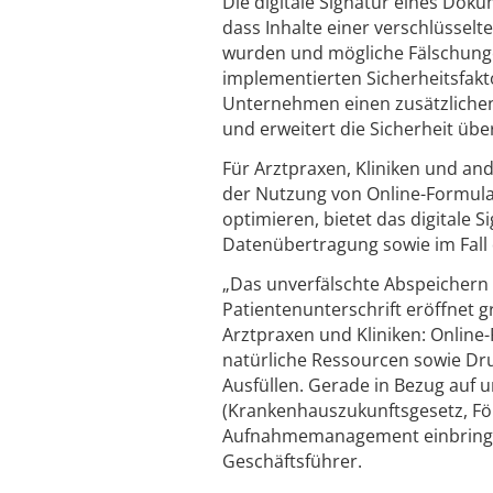
Die digitale Signatur eines Doku
dass Inhalte einer verschlüsse
wurden und mögliche Fälschung
implementierten Sicherheitsfakto
Unternehmen einen zusätzlichen
und erweitert die Sicherheit üb
Für Arztpraxen, Kliniken und an
der Nutzung von Online-Formul
optimieren, bietet das digitale 
Datenübertragung sowie im Fall 
„Das unverfälschte Abspeicher
Patientenunterschrift eröffnet g
Arztpraxen und Kliniken: Onlin
natürliche Ressourcen sowie Dru
Ausfüllen. Gerade in Bezug auf 
(Krankenhauszukunftsgesetz, För
Aufnahmemanagement einbringen“
Geschäftsführer.