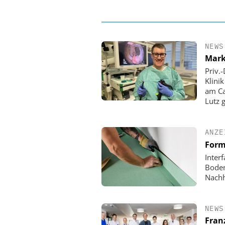
NEWS
Mark
Priv.
Klini
am Ca
Lutz 
ANZE
Form
Inter
Boden
Nachh
NEWS
Fran