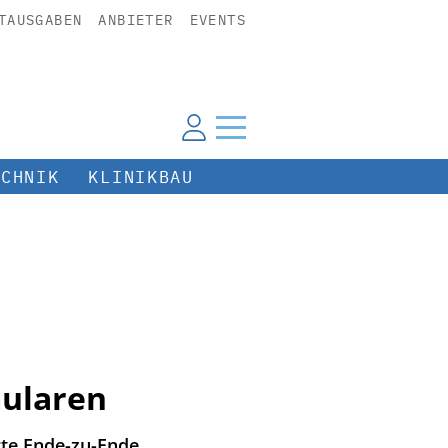
TAUSGABEN
ANBIETER
EVENTS
ECHNIK
KLINIKBAU
mularen
rte Ende-zu-Ende