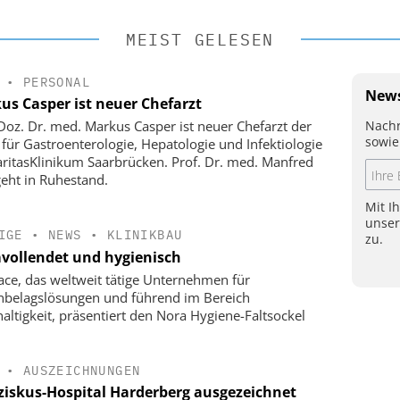
MEIST GELESEN
•
PERSONAL
News
us Casper ist neuer Chefarzt
Nachr
-Doz. Dr. med. Markus Casper ist neuer Chefarzt der
sowie
k für Gastroenterologie, Hepatologie und Infektiologie
ritasKlinikum Saarbrücken. Prof. Dr. med. Manfred
geht in Ruhestand.
Mit I
unse
IGE
•
NEWS
•
KLINIKBAU
zu.
vollendet und hygienisch
face, das weltweit tätige Unternehmen für
belagslösungen und führend im Bereich
altigkeit, präsentiert den Nora Hygiene-Faltsockel
•
AUSZEICHNUNGEN
ziskus-Hospital Harderberg ausgezeichnet