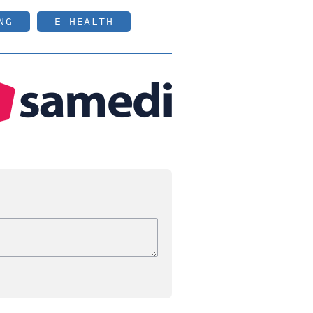
NG
E-HEALTH