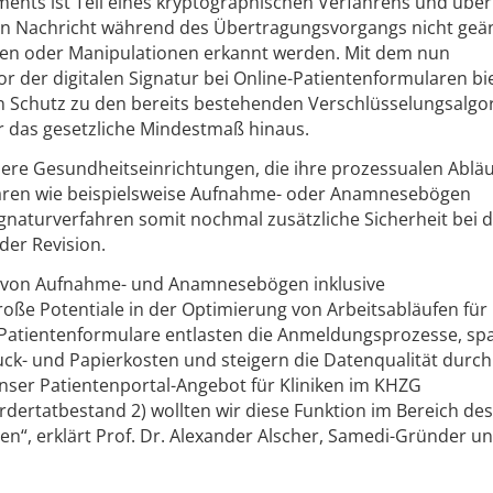
ments ist Teil eines kryptographischen Verfahrens und über
lten Nachricht während des Übertragungsvorgangs nicht geä
en oder Manipulationen erkannt werden. Mit dem nun
r der digitalen Signatur bei Online-Patientenformularen bi
 Schutz zu den bereits bestehenden Verschlüsselungsalgo
er das gesetzliche Mindestmaß hinaus.
dere Gesundheitseinrichtungen, die ihre prozessualen Abläu
aren wie beispielsweise Aufnahme- oder Anamnesebögen
Signaturverfahren somit nochmal zusätzliche Sicherheit bei 
der Revision.
n von Aufnahme- und Anamnesebögen inklusive
roße Potentiale in der Optimierung von Arbeitsabläufen für
e-Patientenformulare entlasten die Anmeldungsprozesse, sp
ck- und Papierkosten und steigern die Datenqualität durch 
unser Patientenportal-Angebot für Kliniken im KHZG
dertatbestand 2) wollten wir diese Funktion im Bereich des
, erklärt Prof. Dr. Alexander Alscher, Samedi-Gründer u