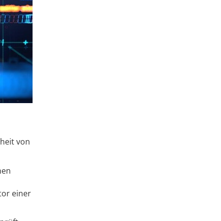
heit von
nen
tor einer