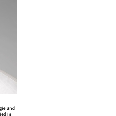
gie und
ied in