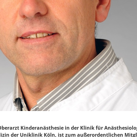
berarzt Kinderanästhesie in der Klinik für Anästhesiolo
zin der Uniklinik Köln, ist zum außerordentlichen Mitgl