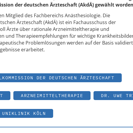
ssion der deutschen Ärzteschaft (AkdÄ) gewählt worden
ren Mitglied des Fachbereichs Anästhesiologie. Die
schen Ärzteschaft (AkdÄ) ist ein Fachausschuss der
l Ärzte über rationale Arzneimitteltherapie und
ren und Therapieempfehlungen für wichtige Krankheitsbilde
peutische Problemlösungen werden auf der Basis validier
gebnisse erarbeitet.
LKOMMISSION DER DEUTSCHEN ÄRZTESCHAFT
T
ARZNEIMITTELTHERAPIE
DR. UWE TR
UNIKLINIK KÖLN