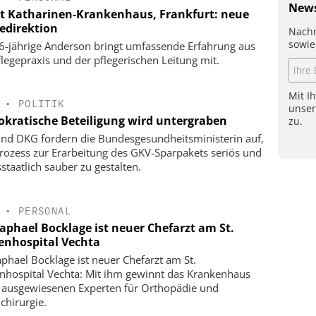
News
t Katharinen-Krankenhaus, Frankfurt: neue
gedirektion
Nachr
sowie
6-jährige Anderson bringt umfassende Erfahrung aus
flegepraxis und der pflegerischen Leitung mit.
Mit I
•
POLITIK
unse
kratische Beteiligung wird untergraben
zu.
nd DKG fordern die Bundesgesundheitsministerin auf,
rozess zur Erarbeitung des GKV-Sparpakets seriös und
staatlich sauber zu gestalten.
•
PERSONAL
Raphael Bocklage ist neuer Chefarzt am St.
enhospital Vechta
aphael Bocklage ist neuer Chefarzt am St.
nhospital Vechta: Mit ihm gewinnt das Krankenhaus
 ausgewiesenen Experten für Orthopädie und
chirurgie.