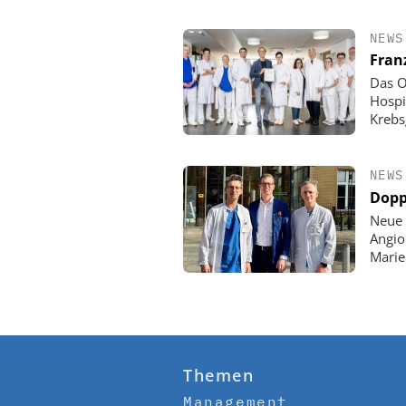
NEWS
Fran
Das O
Hospi
Krebs
NEWS
Dopp
Neue 
Angio
Mari
Themen
Management