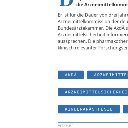
die Arzneimittelkommi
Er ist für die Dauer von drei Jah
Arzneimittelkommission der deut
Bundesärztekammer. Die AkdÄ sol
Arzneimittelsicherheit informie
aussprechen. Die pharmakothera
klinisch relevanter Forschungser
AKDÄ
ARZNEIMITTE
ARZNEIMITTELSICHERHEI
KINDERANÄSTHESIE
Anbieter