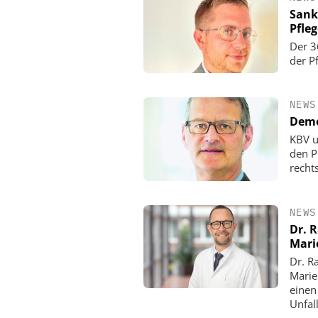
Sank
Pfle
Der 3
der P
NEWS
Demo
KBV u
den P
rechts
NEWS
Dr. 
Mari
Dr. R
Marie
einen
Unfall