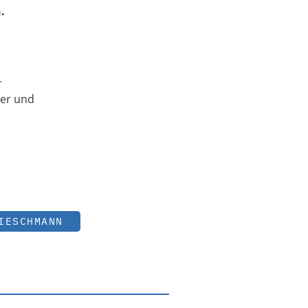
.
r
ter und
IESCHMANN