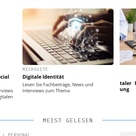
MICROSITE
 AG
EASY SOFTWARE AG
cial
Digitale Identität
im
Digitalisierung im
n digitaler
Personalmanagement: Von digitaler
Perso
Lesen Sie Fachbeiträge, News und
 Steuerung
Ordnung zur KI-fähigen Steuerung
Ordn
erviews
Interviews zum Thema
italen
MEIST GELESEN
•
PERSONAL