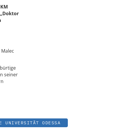
 UKM
 „Doktor
a
f. Malec
ebürtige
in seiner
rn
E UNIVERSITÄT ODESSA