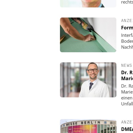
rechts
ANZE
Form
Inter
Boden
Nachh
NEWS
Dr. 
Mari
Dr. R
Marie
einen
Unfall
ANZE
DMEA 