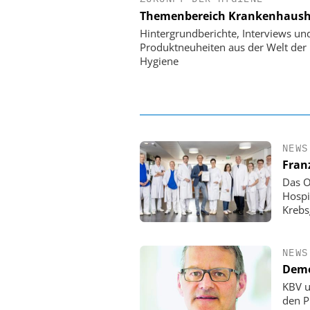
Themenbereich Krankenhaush
Digitalisierung
Personalmanagement: Vo
Hintergrundberichte, Interviews un
Ordnung zur KI-fähigen
Produktneuheiten aus der Welt der
Hygiene
NEWS
Fran
Das O
Hospi
Krebs
NEWS
Demo
KBV u
den P