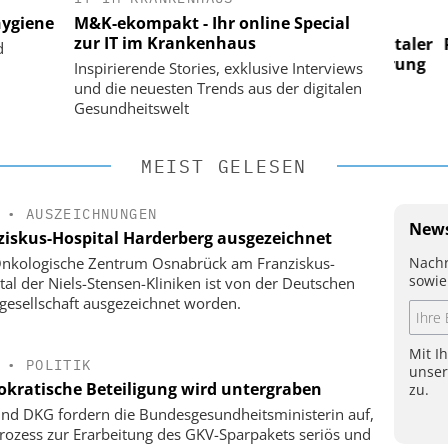
ygiene
M&K-ekompakt - Ihr online Special
 im
Digitalisierung im
zur IT im Krankenhaus
n digitaler
Personalmanagement: Von digitaler
Perso
d
 Steuerung
Ordnung zur KI-fähigen Steuerung
Ordn
Inspirierende Stories, exklusive Interviews
und die neuesten Trends aus der digitalen
Gesundheitswelt
MEIST GELESEN
•
AUSZEICHNUNGEN
News
ziskus-Hospital Harderberg ausgezeichnet
Nachr
nkologische Zentrum Osnabrück am Franziskus-
sowie
tal der Niels-Stensen-Kliniken ist von der Deutschen
gesellschaft ausgezeichnet worden.
Mit I
•
POLITIK
unse
kratische Beteiligung wird untergraben
zu.
nd DKG fordern die Bundesgesundheitsministerin auf,
rozess zur Erarbeitung des GKV-Sparpakets seriös und