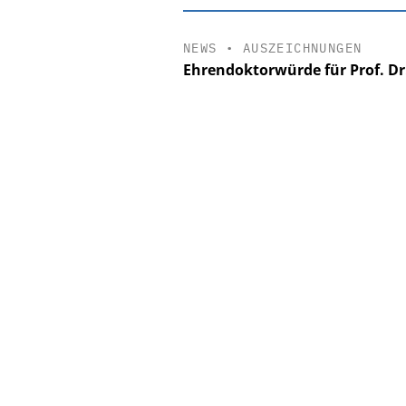
NEWS
•
AUSZEICHNUNGEN
Ehrendoktorwürde für Prof. Dr.
EASY SOFTWAR
Digitalisierun
Personalmanagement: V
Ordnung zur KI-fähig