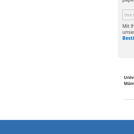
Mit 
unse
Bes
Univ
Mün