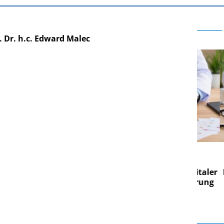
 Dr. h.c. Edward Malec
E AG
EASY SOFTWARE AG
g im
Digitalisierung im
on digitaler
Personalmanagement: Von digitaler
Per
en Steuerung
Ordnung zur KI-fähigen Steuerung
Ord