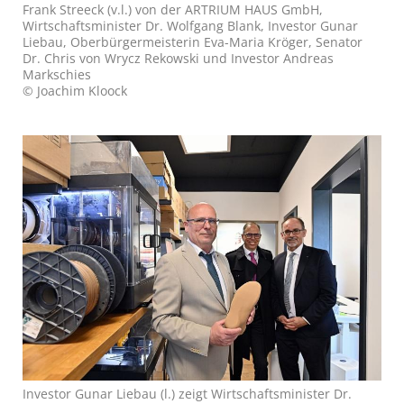
Frank Streeck (v.l.) von der ARTRIUM HAUS GmbH,
Wirtschaftsminister Dr. Wolfgang Blank, Investor Gunar
Liebau, Oberbürgermeisterin Eva-Maria Kröger, Senator
Dr. Chris von Wrycz Rekowski und Investor Andreas
Markschies
© Joachim Kloock
Investor Gunar Liebau (l.) zeigt Wirtschaftsminister Dr.