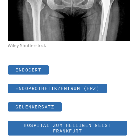
Wiley Shutterstock
ENDOCERT
ENDOPROTHETIKZENTRUM (EPZ)
GELENKERSATZ
HOSPITAL ZUM HEILIGEN GEIST
FRANKFURT