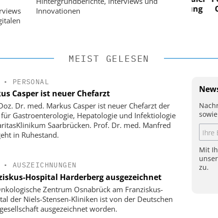
Hintergrundberichte, Interviews und
 Steuerung
Ordnung zur KI-fähigen Steuerung
Ordn
erviews
Innovationen
italen
MEIST GELESEN
•
PERSONAL
News
us Casper ist neuer Chefarzt
Nachr
-Doz. Dr. med. Markus Casper ist neuer Chefarzt der
sowie
k für Gastroenterologie, Hepatologie und Infektiologie
ritasKlinikum Saarbrücken. Prof. Dr. med. Manfred
geht in Ruhestand.
Mit I
unse
•
AUSZEICHNUNGEN
zu.
ziskus-Hospital Harderberg ausgezeichnet
nkologische Zentrum Osnabrück am Franziskus-
tal der Niels-Stensen-Kliniken ist von der Deutschen
gesellschaft ausgezeichnet worden.