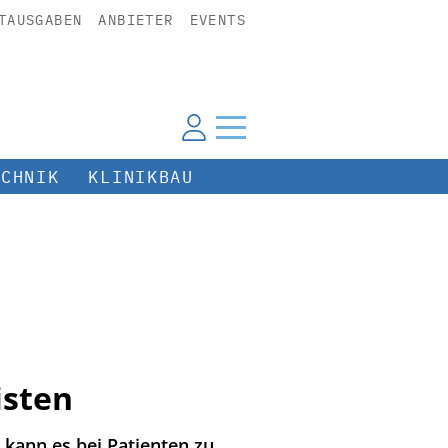
TAUSGABEN
ANBIETER
EVENTS
ECHNIK
KLINIKBAU
isten
kann es bei Patienten zu