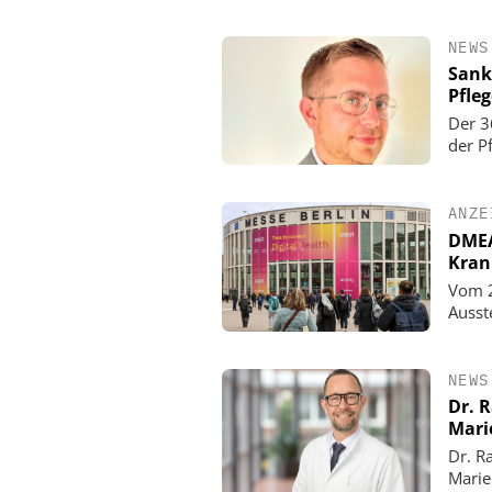
NEWS
Sank
Pfle
Der 3
der P
ANZE
DMEA 
Kran
Vom 2
Ausst
NEWS
Dr. 
Mari
Dr. R
Marie