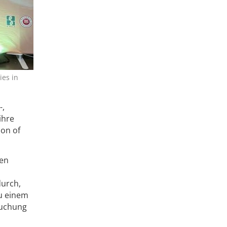
ies in
-,
ihre
on of
ten
durch,
zu einem
suchung