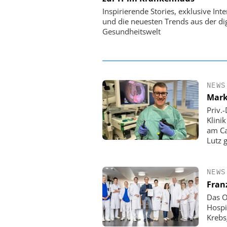
Ordnung zur KI-fähigen
Inspirierende Stories, exklusive Int
und die neuesten Trends aus der dig
Gesundheitswelt
NEWS
Mark
Priv.
Klini
am Ca
Lutz 
NEWS
Fran
Das O
Hospi
Krebs