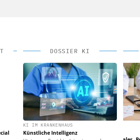
T
DOSSIER KI
KI IM KRANKENHAUS
 AG
EASY SOFTWARE AG
cial
Künstliche Intelligenz
im
Digitalisierung im
n digitaler
Personalmanagement: Von digitaler
Perso