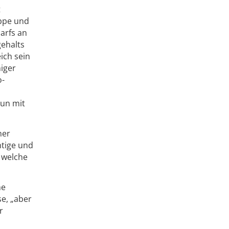
t
ippe und
arfs an
gehalts
ich sein
iger
o-
nun mit
her
tige und
, welche
he
se, „aber
r