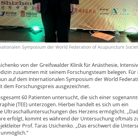
nationalen Symposium der World Federation of Acupuncture Societ
ichenko von der Greifswalder Klinik für Anästhesie, Intensiv
dizin zusammen mit seinem Forschungsteam belegen. Für 
nun auf dem Internationalen Symposium der World Federati
it dem Forschungspreis ausgezeichnet.
sgesamt 60 Patienten untersucht, die sich einer sogenann
phie (TEE) unterzogen. Hierbei handelt es sich um ein
e Ultraschalluntersuchungen des Herzens ermöglicht. „Da
öhre erfolgt, kommt es während der Untersuchung oftmals 
ojektleiter Prof. Taras Usichenko. „Das erschwert die Unter
 unmöglich.“