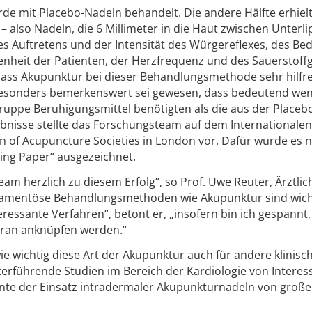
rde mit Placebo-Nadeln behandelt. Die andere Hälfte erhiel
 also Nadeln, die 6 Millimeter in die Haut zwischen Unterl
s Auftretens und der Intensität des Würgereflexes, des Bed
enheit der Patienten, der Herzfrequenz und des Sauerstoff
 dass Akupunktur bei dieser Behandlungsmethode sehr hilfre
Besonders bemerkenswert sei gewesen, dass bedeutend wen
uppe Beruhigungsmittel benötigten als die aus der Placeb
nisse stellte das Forschungsteam auf dem Internationalen
 of Acupuncture Societies in London vor. Dafür wurde es 
ng Paper“ ausgezeichnet.
am herzlich zu diesem Erfolg“, so Prof. Uwe Reuter, Ärztlic
amentöse Behandlungsmethoden wie Akupunktur sind wich
ressante Verfahren“, betont er, „insofern bin ich gespannt
aran anknüpfen werden.“
ie wichtig diese Art der Akupunktur auch für andere klinisc
terführende Studien im Bereich der Kardiologie von Interes
nnte der Einsatz intradermaler Akupunkturnadeln von große