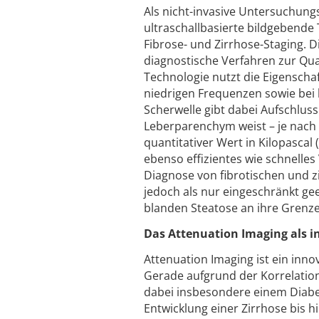
Als nicht-invasive Untersuchung
ultraschallbasierte bildgebende T
Fibrose- und Zirrhose-Staging. Di
diagnostische Verfahren zur Qua
Technologie nutzt die Eigenschaf
niedrigen Frequenzen sowie bei 
Scherwelle gibt dabei Aufschluss
Leberparenchym weist – je nach G
quantitativer Wert in Kilopascal 
ebenso effizientes wie schnelles
Diagnose von fibrotischen und z
jedoch als nur eingeschränkt gee
blanden Steatose an ihre Grenze
Das Attenuation Imaging als i
Attenuation Imaging ist ein inn
Gerade aufgrund der Korrelati
dabei insbesondere einem Diabet
Entwicklung einer Zirrhose bis h