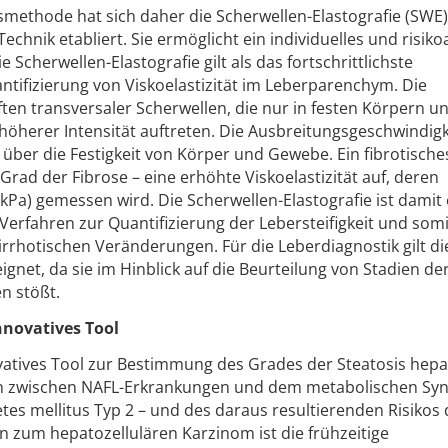
smethode hat sich daher die Scherwellen-Elastografie (SWE)
echnik etabliert. Sie ermöglicht ein individuelles und risik
e Scherwellen-Elastografie gilt als das fortschrittlichste
ntifizierung von Viskoelastizität im Leberparenchym. Die
ten transversaler Scherwellen, die nur in festen Körpern un
höherer Intensität auftreten. Die Ausbreitungsgeschwindigk
 über die Festigkeit von Körper und Gewebe. Ein fibrotische
rad der Fibrose – eine erhöhte Viskoelastizität auf, deren
(kPa) gemessen wird. Die Scherwellen-Elastografie ist damit 
 Verfahren zur Quantifizierung der Lebersteifigkeit und somi
irrhotischen Veränderungen. Für die Leberdiagnostik gilt d
ignet, da sie im Hinblick auf die Beurteilung von Stadien de
n stößt.
nnovatives Tool
ovatives Tool zur Bestimmung des Grades der Steatosis hepat
on zwischen NAFL-Erkrankungen und dem metabolischen Sy
es mellitus Typ 2 – und des daraus resultierenden Risikos 
in zum hepatozellulären Karzinom ist die frühzeitige