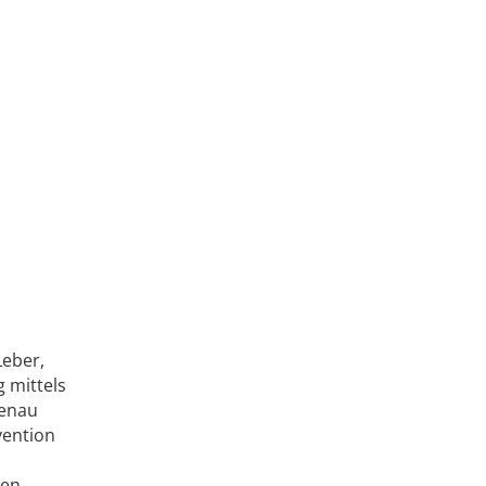
Leber,
 mittels
genau
vention
hen