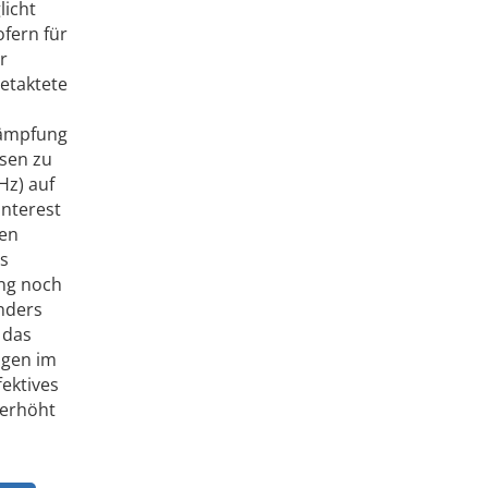
licht
fern für
r
etaktete
dämpfung
asen zu
Hz) auf
Interest
hen
es
ang noch
onders
 das
ngen im
ektives
 erhöht