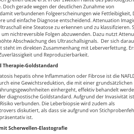
se. Doch gerade wegen der deutlichen Zunahme von
damit verbundenen Folgeerscheinungen wie Fettleibigkeit, 
ere und einfache Diagnose entscheidend. Attenuation Imag
ltraschall eine Steatose zu erkennen und zu klassifizieren. 
, um nichtreversible Folgen abzuwenden. Dazu nutzt Attenu
erhöhte Abschwächung des Ultraschallsignals. Der sich dara
 steht im direkten Zusammenhang mit Leberverfettung. Er
 Zuverlässigkeit und Reproduzierbarkeit.
nd Therapie-Goldstandard
tosis hepatis ohne Inflammation oder Fibrose ist die NAFL
durch eine Gewichtsreduktion, die mit einer grundsätzlichen
hrungsgewohnheiten einhergeht, effektiv behandelt werde
 der diagnostische Goldstandard. Aufgrund der Invasivität is
 Risiko verbunden. Die Leberbiopsie wird zudem als
rovers diskutiert, als dass sie aufgrund von Stichprobenfe
räsentativ ist.
mit Scherwellen-Elastografie