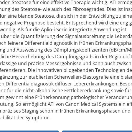
nden Steatose für eine effektive Therapie wichtig. ATI ermög
ng des Steatose- wie auch des Fibrosegrades. Dies ist inso
 für eine blande Steatose, die sich in der Entwicklung zu eine
nd negative Prognose besteht. Entsprechend wird eine eng g
dig. Als für die Aplio-i-Serie integrierte Anwendung ist
, über die Quantifizierung der Signalausbreitung die Leber
h feinere Differentialdiagnostik in frühen Erkrankungsph
ung und Ausweisung des Dämpfungskoeffizienten (dB/cm/M
bliche Hervorhebung des Dämpfungsgrads in der Region of 
erlässige und präzise Messergebnisse und kann auch zwisc
fferenzieren. Die innovativen bildgebenden Technologien d
rgänzung zur etablierten Scherwellen-Elastografie eine bisl
ven Differentialdiagnostik diffuser Lebererkrankungen. Bes
nz für die nicht-alkoholische Fettlebererkrankung sowie für
om gewinnt eine Früherkennung pathologischer Veränderu
ng. So ermöglicht ATI von Canon Medical Systems ein eff
präzises Staging schon in frühen Erkrankungsphasen und
sibilität der Symptome.