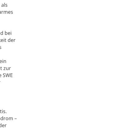
 als
oarmes
d bei
eit der
s
ein
t zur
ie SWE
r
is.
ndrom –
der