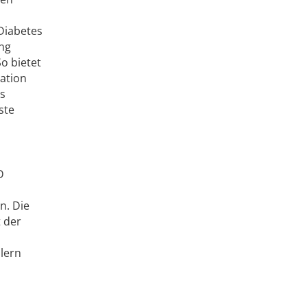
Diabetes
ing
So bietet
ation
us
ste
D
n. Die
t der
hlern