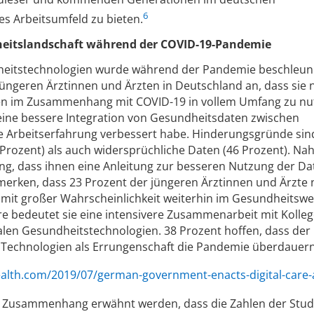
6
es Arbeitsumfeld zu bieten.
heitslandschaft während der COVID-19-Pandemie
dheitstechnologien wurde während der Pandemie beschleuni
ngeren Ärztinnen und Ärzten in Deutschland an, dass sie n
en im Zusammenhang mit COVID-19 in vollem Umfang zu nu
 eine bessere Integration von Gesundheitsdaten zwischen
 Arbeitserfahrung verbessert habe. Hinderungsgründe sin
 Prozent) als auch widersprüchliche Daten (46 Prozent). Na
nung, dass ihnen eine Anleitung zur besseren Nutzung der Da
ermerken, dass 23 Prozent der jüngeren Ärztinnen und Ärzte
 mit großer Wahrscheinlichkeit weiterhin im Gesundheitsw
ere bedeutet sie eine intensivere Zusammenarbeit mit Kolle
len Gesundheitstechnologien. 38 Prozent hoffen, dass der
 Technologien als Errungenschaft die Pandemie überdauern
ealth.com/2019/07/german-government-enacts-digital-care-
 Zusammenhang erwähnt werden, dass die Zahlen der Stud