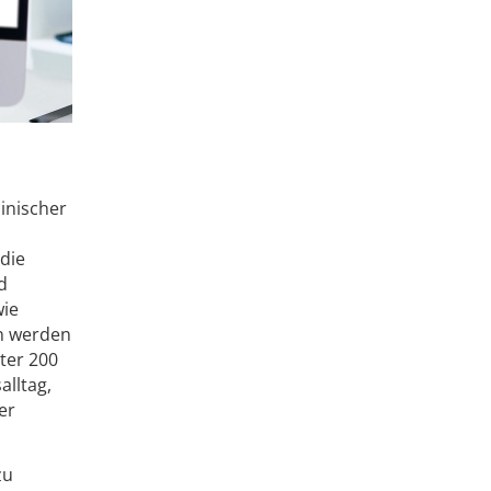
inischer
udie
d
wie
en werden
ter 200
alltag,
er
zu