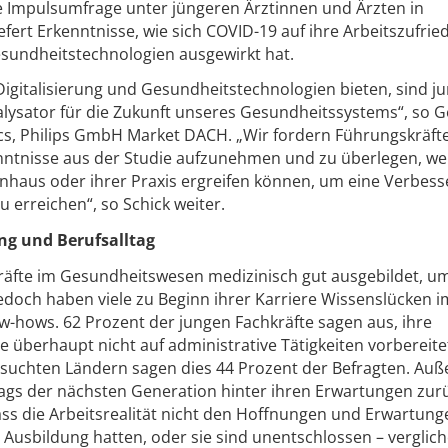
ne Impulsumfrage unter jüngeren Ärztinnen und Ärzten in
efert Erkenntnisse, wie sich COVID-19 auf ihre Arbeitszufrie
esundheitstechnologien ausgewirkt hat.
igitalisierung und Gesundheitstechnologien bieten, sind j
alysator für die Zukunft unseres Gesundheitssystems“, so G
ics, Philips GmbH Market DACH. „Wir fordern Führungskräft
nntnisse aus der Studie aufzunehmen und zu überlegen, we
haus oder ihrer Praxis ergreifen können, um eine Verbes
 erreichen“, so Schick weiter.
ng und Berufsalltag
räfte im Gesundheitswesen medizinisch gut ausgebildet, u
Jedoch haben viele zu Beginn ihrer Karriere Wissenslücken i
ow-hows. 62 Prozent der jungen Fachkräfte sagen aus, ihre
e überhaupt nicht auf administrative Tätigkeiten vorbereit
ersuchten Ländern sagen dies 44 Prozent der Befragten. Au
lltags der nächsten Generation hinter ihren Erwartungen zur
dass die Arbeitsrealität nicht den Hoffnungen und Erwartung
r Ausbildung hatten, oder sie sind unentschlossen – verglic