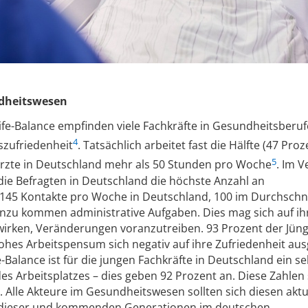
dheitswesen
fe-Balance empfinden viele Fachkräfte in Gesundheitsberuf
4
szufriedenheit
. Tatsächlich arbeitet fast die Hälfte (47 Proz
5
Ärzte in Deutschland mehr als 50 Stunden pro Woche
. Im V
ie Befragten in Deutschland die höchste Anzahl an
145 Kontakte pro Woche in Deutschland, 100 im Durchschni
inzu kommen administrative Aufgaben. Dies mag sich auf ih
wirken, Veränderungen voranzutreiben. 93 Prozent der Jüng
hohes Arbeitspensum
sich negativ auf ihre Zufriedenheit au
Balance ist für die jungen Fachkräfte in Deutschland ein se
des Arbeitsplatzes – dies geben 92 Prozent an. Diese Zahlen 
 Alle Akteure im Gesundheitswesen sollten sich diesen aktu
 dieser und kommenden Generationen im deutschen