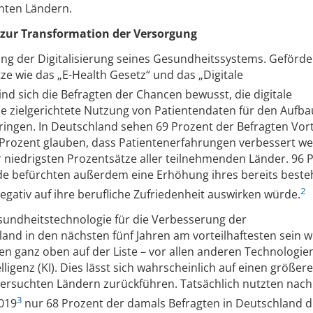
chten Ländern.
zur Transformation der Versorgung
g der Digitalisierung seines Gesundheitssystems. Geförde
e wie das „E-Health Gesetz“ und das „Digitale
sind sich die Befragten der Chancen bewusst, die digitale
 zielgerichtete Nutzung von Patientendaten für den Aufba
ringen. In Deutschland sehen 69 Prozent der Befragten Vort
 Prozent glauben, dass Patientenerfahrungen verbessert w
r niedrigsten Prozentsätze aller teilnehmenden Länder. 96 
nde befürchten außerdem eine Erhöhung ihres bereits best
2
gativ auf ihre berufliche Zufriedenheit auswirken würde.
esundheitstechnologie für die Verbesserung der
and in den nächsten fünf Jahren am vorteilhaftesten sein w
en ganz oben auf der Liste – vor allen anderen Technologie
ligenz (KI). Dies lässt sich wahrscheinlich auf einen größer
tersuchten Ländern zurückführen. Tatsächlich nutzten nac
3
2019
nur 68 Prozent der damals Befragten in Deutschland di