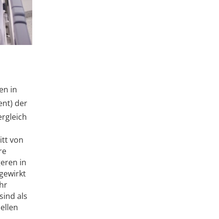
en in
ent) der
ergleich
tt von
re
eren in
sgewirkt
hr
sind als
ellen