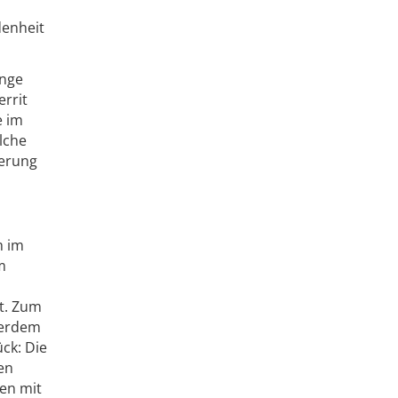
denheit
unge
errit
e im
lche
serung
m im
m
et. Zum
ßerdem
ück: Die
en
hen mit