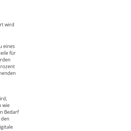
rt wird
u eines
eile für
erden
Prozent
ehenden
ird,
n wie
en Bedarf
h den
gitale