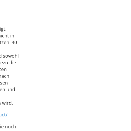
gt.
icht in
tzen. 40
d sowohl
hezu die
ten
 nach
esen
gen und
 wird.
act/
ie noch