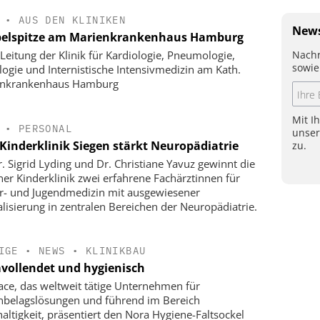
•
AUS DEN KLINIKEN
News
elspitze am Marienkrankenhaus Hamburg
Nachr
Leitung der Klinik für Kardiologie, Pneumologie,
sowie
logie und Internistische Intensivmedizin am Kath.
enkrankenhaus Hamburg
Mit I
•
PERSONAL
unse
Kinderklinik Siegen stärkt Neuropädiatrie
zu.
r. Sigrid Lyding und Dr. Christiane Yavuz gewinnt die
ner Kinderklinik zwei erfahrene Fachärztinnen für
r- und Jugendmedizin mit ausgewiesener
alisierung in zentralen Bereichen der Neuropädiatrie.
IGE
•
NEWS
•
KLINIKBAU
vollendet und hygienisch
face, das weltweit tätige Unternehmen für
belagslösungen und führend im Bereich
altigkeit, präsentiert den Nora Hygiene-Faltsockel