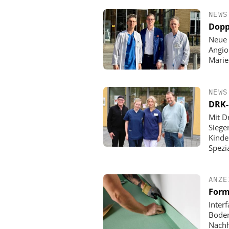
NEWS
Dopp
Neue 
Angio
Mari
NEWS
DRK-
Mit D
Siege
Kinde
Spezi
ANZE
Form
Inter
Boden
Nachh