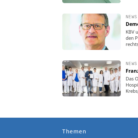
NEWS
Demo
KBV u
den P
rechts
NEWS
Fran
Das O
Hospi
Krebs
Themen