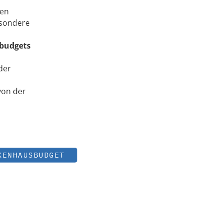
ten
esondere
budgets
der
von der
KENHAUSBUDGET