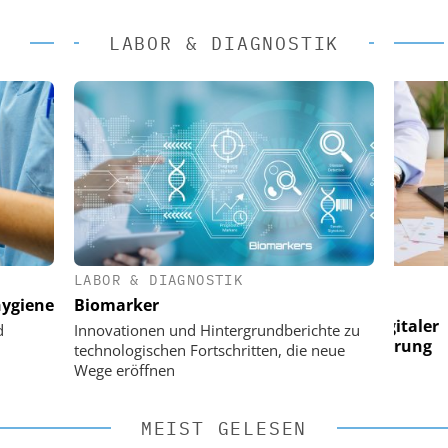
LABOR & DIAGNOSTIK
LABOR & DIAGNOSTIK
 AG
EASY SOFTWARE AG
ygiene
Biomarker
 im
Digitalisierung im
n digitaler
Personalmanagement: Von digitaler
Pers
d
Innovationen und Hintergrundberichte zu
n Steuerung
Ordnung zur KI-fähigen Steuerung
Ordn
technologischen Fortschritten, die neue
Wege eröffnen
MEIST GELESEN