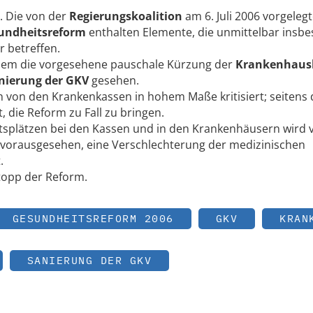
. Die von der
Regierungskoalition
am 6. Juli 2006 vorgeleg
undheitsreform
enthalten Elemente, die unmittelbar insb
 betreffen.
llem die vorgesehene pauschale Kürzung der
Krankenhaus
nierung der GKV
gesehen.
 von den Krankenkassen in hohem Maße kritisiert; seitens 
, die Reform zu Fall zu bringen.
tsplätzen bei den Kassen und in den Krankenhäusern wird 
r vorausgesehen, eine Verschlechterung der medizinischen
.
topp der Reform.
GESUNDHEITSREFORM 2006
GKV
KRAN
SANIERUNG DER GKV