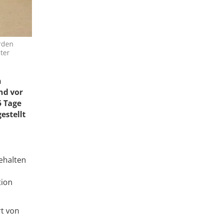
rden
ter
n
nd vor
5 Tage
estellt
ehalten
tion
rt von