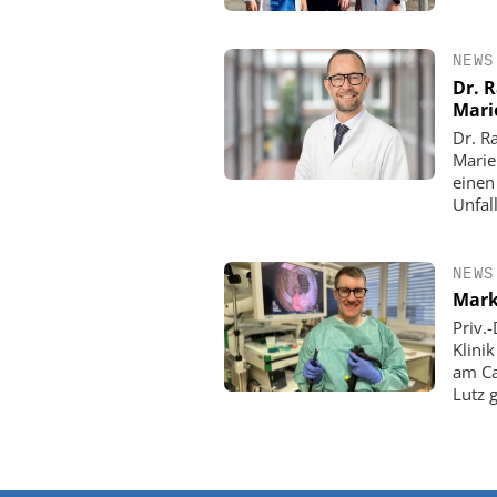
NEWS
Dr. 
Mari
Dr. R
Marie
einen
Unfall
NEWS
Mark
Priv.
Klini
am Ca
Lutz 