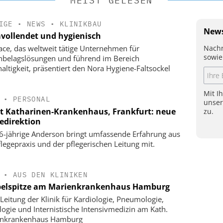
MEIST GELESEN
IGE
•
NEWS
•
KLINIKBAU
News
vollendet und hygienisch
Nachr
face, das weltweit tätige Unternehmen für
sowie
belagslösungen und führend im Bereich
altigkeit, präsentiert den Nora Hygiene-Faltsockel
Mit I
•
PERSONAL
unse
t Katharinen-Krankenhaus, Frankfurt: neue
zu.
gedirektion
6-jährige Anderson bringt umfassende Erfahrung aus
flegepraxis und der pflegerischen Leitung mit.
•
AUS DEN KLINIKEN
elspitze am Marienkrankenhaus Hamburg
Leitung der Klinik für Kardiologie, Pneumologie,
logie und Internistische Intensivmedizin am Kath.
enkrankenhaus Hamburg