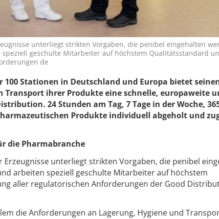
ugnisse unterliegt strikten Vorgaben, die penibel eingehalten we
speziell geschulte Mitarbeiter auf höchstem Qualitätsstandard un
nforderungen de
r 100 Stationen in Deutschland und Europa bietet seine
Transport ihrer Produkte eine schnelle, europaweite u
stribution. 24 Stunden am Tag, 7 Tage in der Woche, 36
pharmazeutischen Produkte individuell abgeholt und zug
ür die Pharmabranche
Erzeugnisse unterliegt strikten Vorgaben, die penibel eing
d arbeiten speziell geschulte Mitarbeiter auf höchstem
ung aller regulatorischen Anforderungen der Good Distribu
 allem die Anforderungen an Lagerung, Hygiene und Transpo