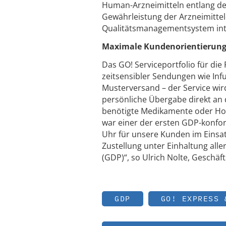
Human-Arzneimitteln entlang der
Gewährleistung der Arzneimittel
Qualitätsmanagementsystem inte
Maximale Kundenorientierung b
Das GO! Serviceportfolio für d
zeitsensibler Sendungen wie Infu
Musterversand – der Service wir
persönliche Übergabe direkt an d
benötigte Medikamente oder Hoch
war einer der ersten GDP-konfor
Uhr für unsere Kunden im Einsa
Zustellung unter Einhaltung all
(GDP)“, so Ulrich Nolte, Geschä
GDP
GO! EXPRESS 