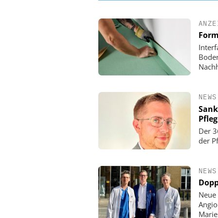
ANZE
Form
Inter
Boden
Nachh
NEWS
Sank
Pfle
Der 3
der P
NEWS
Dopp
Neue 
Angio
Mari