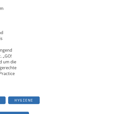
im
nd
is
ringend
. „GO!
nd um die
hgerechte
Practice
HYGIENE