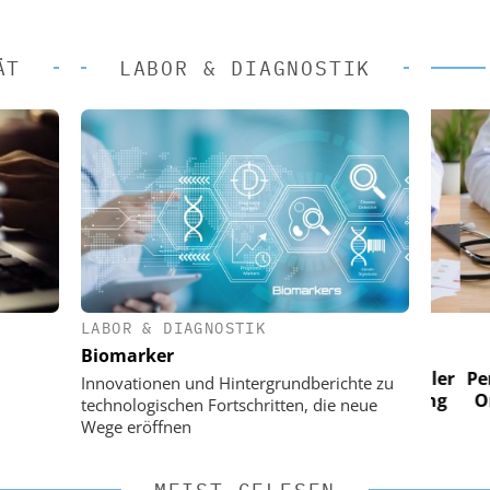
ÄT
LABOR & DIAGNOSTIK
LABOR & DIAGNOSTIK
 AG
EASY SOFTWARE AG
Biomarker
im
Digitalisierung im
n digitaler
Personalmanagement: Von digitaler
Perso
Innovationen und Hintergrundberichte zu
 Steuerung
Ordnung zur KI-fähigen Steuerung
Ordn
technologischen Fortschritten, die neue
Wege eröffnen