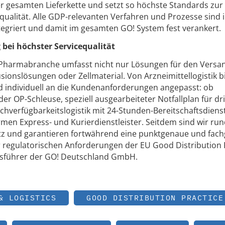
 gesamten Lieferkette und setzt so höchste Standards zur
qualität. Alle GDP-relevanten Verfahren und Prozesse sind 
griert und damit im gesamten GO! System fest verankert.
ei höchster Servicequalität
ie Pharmabranche umfasst nicht nur Lösungen für den Versa
sionslösungen oder Zellmaterial. Von Arzneimittellogistik b
d individuell an die Kundenanforderungen angepasst: ob
er OP-Schleuse, speziell ausgearbeiteter Notfallplan für d
verfügbarkeitslogistik mit 24-Stunden-Bereitschaftsdienst
men Express- und Kurierdienstleister. Seitdem sind wir ru
tz und garantieren fortwährend eine punktgenaue und fac
er regulatorischen Anforderungen der EU Good Distribution 
ftsführer der GO! Deutschland GmbH.
& LOGISTICS
GOOD DISTRIBUTION PRACTICE