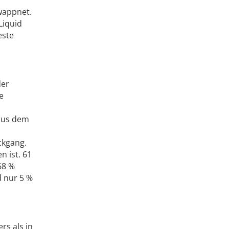
ewappnet.
Liquid
este
der
e
 aus dem
ckgang.
n ist. 61
68 %
 nur 5 %
rs als in