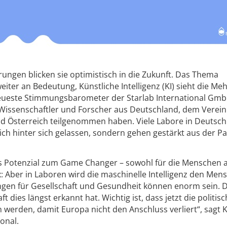
ungen blicken sie optimistisch in die Zukunft. Das Thema
iter an Bedeutung, Künstliche Intelligenz (KI) sieht die Meh
neueste Stimmungsbarometer der Starlab International Gm
issenschaftler und Forscher aus Deutschland, dem Verein
 und Österreich teilgenommen haben. Viele Labore in Deutsc
ich hinter sich gelassen, sondern gehen gestärkt aus der 
as Potenzial zum Game Changer – sowohl für die Menschen a
x: Aber in Laboren wird die maschinelle Intelligenz den Men
ngen für Gesellschaft und Gesundheit können enorm sein. D
t dies längst erkannt hat. Wichtig ist, dass jetzt die politis
erden, damit Europa nicht den Anschluss verliert“, sagt 
onal.