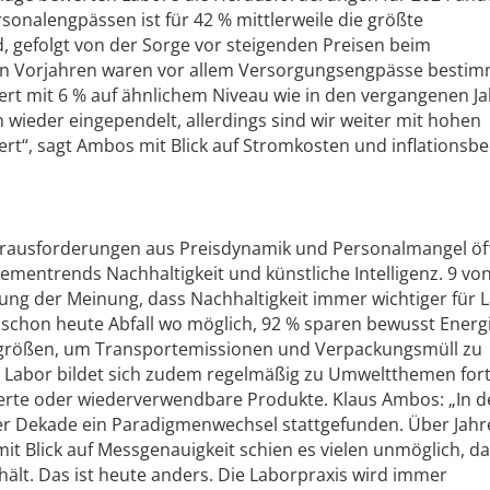
sonalengpässen ist für 42 % mittlerweile die größte
 gefolgt von der Sorge vor steigenden Preisen beim
den Vorjahren waren vor allem Versorgungsengpässe besti
rt mit 6 % auf ähnlichem Niveau wie in den vergangenen Ja
 wieder eingependelt, allerdings sind wir weiter mit hohen
rt“, sagt Ambos mit Blick auf Stromkosten und inflationsb
erausforderungen aus Preisdynamik und Personalmangel öf
hementrends Nachhaltigkeit und künstliche Intelligenz. 9 vo
ung der Meinung, dass Nachhaltigkeit immer wichtiger für 
 schon heute Abfall wo möglich, 92 % sparen bewusst Energ
egrößen, um Transportemissionen und Verpackungsmüll zu
te Labor bildet sich zudem regelmäßig zu Umweltthemen fort
ierte oder wiederverwendbare Produkte. Klaus Ambos: „In d
er Dekade ein Paradigmenwechsel stattgefunden. Über Jah
t Blick auf Messgenauigkeit schien es vielen unmöglich, d
hält. Das ist heute anders. Die Laborpraxis wird immer