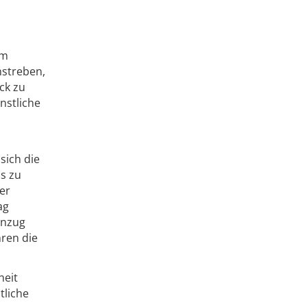
um
nstreben,
ck zu
nstliche
sich die
ls zu
er
ag
inzug
hren die
heit
tliche