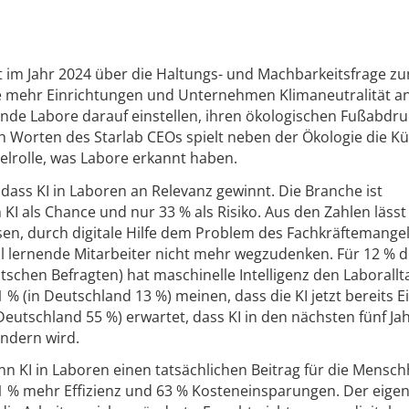
it im Jahr 2024 über die Haltungs- und Machbarkeitsfrage z
Je mehr Einrichtungen und Unternehmen Klimaneutralität a
nde Labore darauf einstellen, ihren ökologischen Fußabdru
h Worten des Starlab CEOs spielt neben der Ökologie die Kü
selrolle, was Labore erkannt haben.
dass KI in Laboren an Relevanz gewinnt. Die Branche ist
KI als Chance und nur 33 % als Risiko. Aus den Zahlen lässt 
esen, durch digitale Hilfe dem Problem des Fachkräftemange
al lernende Mitarbeiter nicht mehr wegzudenken. Für 12 % d
schen Befragten) hat maschinelle Intelligenz den Laborallt
 % (in Deutschland 13 %) meinen, dass die KI jetzt bereits E
 Deutschland 55 %) erwartet, dass KI in den nächsten fünf Ja
ndern wird.
nn KI in Laboren einen tatsächlichen Beitrag für die Mensch
81 % mehr Effizienz und 63 % Kosteneinsparungen. Der eigen