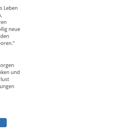
as Leben
,
zen
llig neue
 den
boren.“
sorgen
enken und
lust
dungen