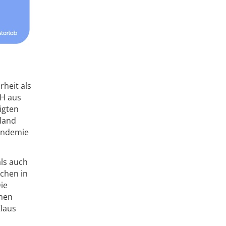
rheit als
bH aus
igten
hland
Pandemie
ls auch
schen in
ie
chen
Klaus