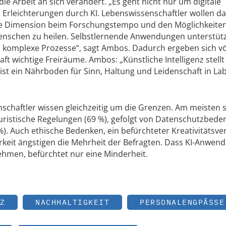
 die Arbeit an sich verändert. „Es geht nicht nur um digitale
Erleichterungen durch KI. Lebenswissenschaftler wollen d
eue Dimension beim Forschungstempo und den Möglichkeiten
enschen zu heilen. Selbstlernende Anwendungen unterstüt
 komplexe Prozesse“, sagt Ambos. Dadurch ergeben sich vö
ft wichtige Freiräume. Ambos: „Künstliche Intelligenz stellt
 ist ein Nährboden für Sinn, Haltung und Leidenschaft in La
schaftler wissen gleichzeitig um die Grenzen. Am meisten 
juristische Regelungen (69 %), gefolgt von Datenschutzbed
). Auch ethische Bedenken, ein befürchteter Kreativitätsver
keit ängstigen die Mehrheit der Befragten. Dass KI-Anwen
men, befürchtet nur eine Minderheit.
Z
NACHHALTIGKEIT
PERSONALENGPÄSSE