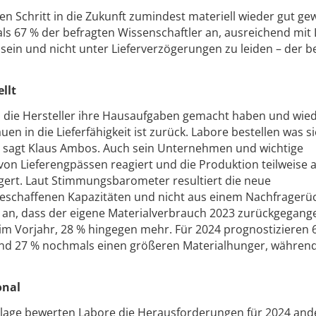
 den Schritt in die Zukunft zumindest materiell wieder gut g
s 67 % der befragten Wissenschaftler an, ausreichend mit 
sein und nicht unter Lieferverzögerungen zu leiden – der b
llt
s die Hersteller ihre Hausaufgaben gemacht haben und wie
uen in die Lieferfähigkeit ist zurück. Labore bestellen was si
“, sagt Klaus Ambos. Auch sein Unternehmen und wichtige
 von Lieferengpässen reagiert und die Produktion teilweise
gert. Laut Stimmungsbarometer resultiert die neue
eschaffenen Kapazitäten und nicht aus einem Nachfragerü
t an, dass der eigene Materialverbrauch 2023 zurückgegange
e im Vorjahr, 28 % hingegen mehr. Für 2024 prognostizieren 
und 27 % nochmals einen größeren Materialhunger, während
onal
lage bewerten Labore die Herausforderungen für 2024 ande