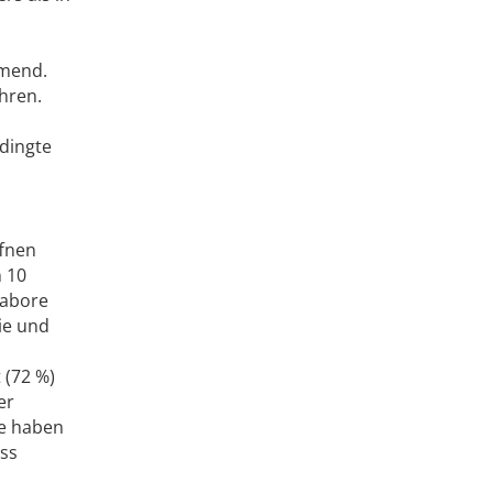
mmend.
hren.
edingte
fnen
n 10
Labore
ie und
 (72 %)
er
re haben
ass