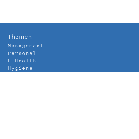
Themen
Management
Personal
E-Health
Hygiene
Labor
Medizintechnik
Klinikbau
Newsletter
Abo