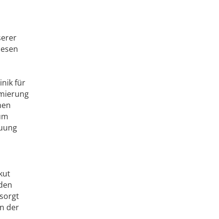
serer
iesen
nik für
imierung
men
kum
euung
kut
 den
sorgt
en der