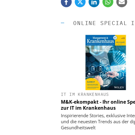
ONLINE SPECIAL I
IT IM KRANKENHAUS
EASY SOFTWARE
M&K-ekompakt - Ihr online Spe
Digitalisierung 
zur IT im Krankenhaus
Personalmanagement: Vo
Ordnung zur KI-fähigen
Inspirierende Stories, exklusive Int
und die neuesten Trends aus der dig
Gesundheitswelt