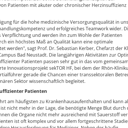
n Patienten mit akuter oder chronischer Herzinsuffizienz
tätigung für die hohe medizinische Versorgungsqualität in un
 Behandlungskompetenz und erfolgreiches Teamwork wider. D
s Verpflichtung und werden ihn zum Wohle der Patienten
rch ein höchstes Maß an Qualität kann eine optimale
t werden", sagt Prof. Dr. Sebastian Kerber, Chefarzt der Kli
Campus Bad Neustadt. Die langjährigen Aktivitäten zur Opt
ffizienter Patienten passen sehr gut in das vom gemeinsa
te Innovationsprojekt sekTOR HF, bei dem der Rhön-Klini
tialführer gerade die Chancen einer transsektoralen Betr
ären Sektor wissenschaftlich begleitet.
ffizienter Patienten
führt am häufigsten zu Krankenhausaufenthalten und kann a
ist nicht mehr in der Lage, die benötigte Menge Blut durch
nnen die Organe nicht mehr ausreichend mit Sauerstoff ver
enten ist oft komplex und vor allem fortgeschrittene Stadi
ndere Herausforderung für Mediziner. Neben der häufig