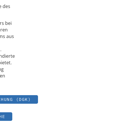
e des
rs bei
eren
ms aus
.
ndierte
ietet.
ng
den
CHUNG (DGK)
HE