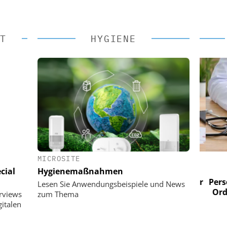
T
HYGIENE
MICROSITE
 AG
EASY SOFTWARE AG
cial
Hygienemaßnahmen
im
Digitalisierung im
n digitaler
Personalmanagement: Von digitaler
Perso
Lesen Sie Anwendungsbeispiele und News
 Steuerung
Ordnung zur KI-fähigen Steuerung
Ordn
erviews
zum Thema
italen