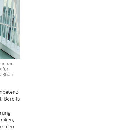
rund um
k für
o: Rhön-
Kompetenz
. Bereits
erung
niken,
timalen