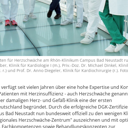
isten für Herzschwäche am Rhön-Klinikum Campus Bad Neustadt 
er, Klinik für Kardiologie I (m.), Priv.-Doz. Dr. Michael Dinkel, Klini
r.) und Prof. Dr. Anno Diegeler, Klinik für Kardiochirurgie (r.). Fot
e I verfügt seit vielen Jahren über eine hohe Expertise und 
atienten mit Herzinsuffizienz - auch Herzschwäche genannt
er damaligen Herz- und Gefäß-Klinik eine der ersten
eutschland begründet. Durch die erfolgreiche DGK-Zertifizi
 Bad Neustadt nun bundesweit offiziell zu den wenigen Kli
erregionales Herzschwäche-Zentrum" auszeichnen und mit op
n, Fachkompetenzen sowie Behandlungskonzepten zur