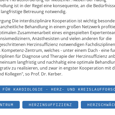
dlung ist in der Regel eine konsequente, an die Bedürfniss
 langfristige Betreuung notwendig.
rgung Die interdisziplinäre Kooperation ist wichtig besonde
 ganzheitliche Behandlung in einem großen Netzwerk profiti
ptimalen Zusammenarbeit eines eingespielten Expertentea
ensivmedizinern, Anästhesisten und vielen anderen für die
eschrittenen Herzinsuffizienz notwendigen Fachdisziplinen
s Kompetenz-Zentrum, welches - unter einem Dach - eine fu
iplinen für Diagnose und Therapie der Herzinsuffizienz anb
emeinsam langfristig und nachhaltig eine optimale Behandlu
egrativ zu realisieren, und zwar in engster Kooperation mit 
 Kollegen", so Prof. Dr. Kerber.
 FÜR KARDIOLOGIE - HERZ- UND KREISLAUFFORS
NTRUM
HERZINSUFFIZIENZ
HERZSCHWÄC