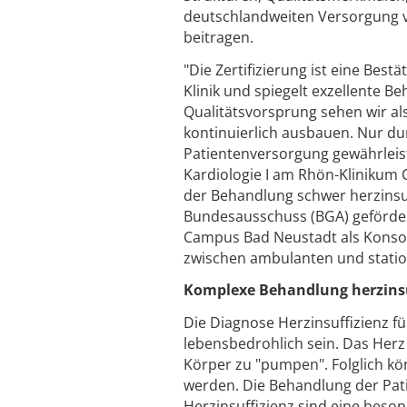
deutschlandweiten Versorgung vo
beitragen.
"Die Zertifizierung ist eine Bes
Klinik und spiegelt exzellente
Qualitätsvorsprung sehen wir al
kontinuierlich ausbauen. Nur du
Patientenversorgung gewährleiste
Kardiologie I am Rhön-Klinikum 
der Behandlung schwer herzinsu
Bundesausschuss (BGA) geförder
Campus Bad Neustadt als Konsor
zwischen ambulanten und station
Komplexe Behandlung herzinsu
Die Diagnose Herzinsuffizienz 
lebensbedrohlich sein. Das Herz 
Körper zu "pumpen". Folglich kö
werden. Die Behandlung der Pati
Herzinsuffizienz sind eine beso