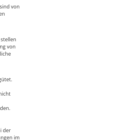
 sind von
ten
stellen
ung von
liche
gütet.
nicht
rden.
i der
ungen im