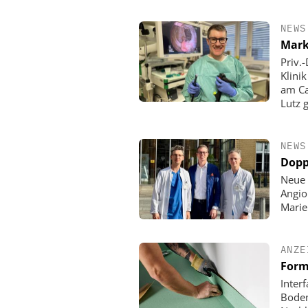
NEWS
Mark
Priv.
Klini
am Ca
Lutz 
NEWS
Dopp
Neue 
Angio
Mari
ANZE
Form
Inter
Boden