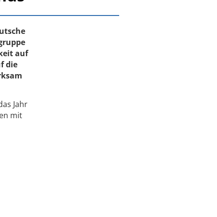
eutsche
sgruppe
eit auf
f die
erksam
das Jahr
nen mit