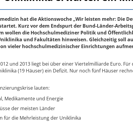
medizin hat die Aktionswoche „Wir leisten mehr: Die D
tartet. Kurz vor dem Endspurt der Bund-Länder-Arbeit
 wollen die Hochschulmediziner Politik und Öffentlichk
iklinika und Fakultäten hinweisen. Gleichzeitig soll au
tion vieler hochschulmedizinischer Einrichtungen aufm
012 und 2013 liegt bei über einer Viertelmilliarde Euro. Für 
klinika (19 Häuser) ein Defizit. Nur noch fünf Häuser rech
nzierungskrise lauten:
al, Medikamente und Energie
hüsse der meisten Länder
für die Mehrleistung der Uniklinika