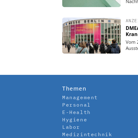
Nachh
ANZE
DMEA 
Kran
Vom 2
Ausst
Themen
Management
Personal
E-Health
Hygiene
Labor
Medizintechnik