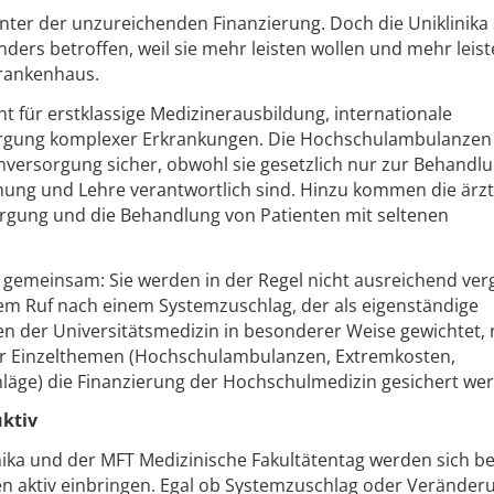
unter der unzureichenden Finanzierung. Doch die Uniklinika
nders betroffen, weil sie mehr leisten wollen und mehr leis
rankenhaus.
nt für erstklassige Medizinerausbildung, internationale
rgung komplexer Erkrankungen. Die Hochschulambulanzen 
nversorgung sicher, obwohl sie gesetzlich nur zur Behandl
ung und Lehre verantwortlich sind. Hinzu kommen die ärzt
orgung und die Behandlung von Patienten mit seltenen
s gemeinsam: Sie werden in der Regel nicht ausreichend ver
rem Ruf nach einem Systemzuschlag, der als eigenständige
en der Universitätsmedizin in besonderer Weise gewichtet, 
vier Einzelthemen (Hochschulambulanzen, Extremkosten,
läge) die Finanzierung der Hochschulmedizin gesichert we
uktiv
nika und der MFT Medizinische Fakultätentag werden sich be
en aktiv einbringen. Egal ob Systemzuschlag oder Veränder