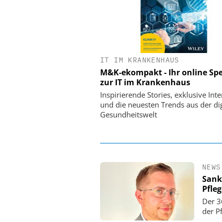
IT IM KRANKENHAUS
EASY SOFTWARE
M&K-ekompakt - Ihr online Spe
Digitalisierung
zur IT im Krankenhaus
Personalmanagement: Vo
Ordnung zur KI-fähigen
Inspirierende Stories, exklusive Int
und die neuesten Trends aus der dig
Gesundheitswelt
NEWS
Sank
Pfle
Der 3
der P