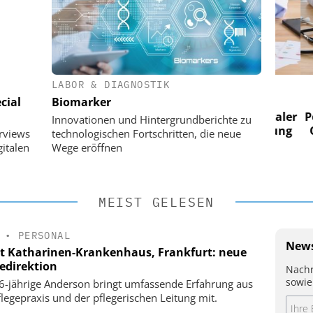
LABOR & DIAGNOSTIK
 AG
EASY SOFTWARE AG
cial
Biomarker
 im
Digitalisierung im
n digitaler
Personalmanagement: Von digitaler
Perso
Innovationen und Hintergrundberichte zu
 Steuerung
Ordnung zur KI-fähigen Steuerung
Ordn
erviews
technologischen Fortschritten, die neue
italen
Wege eröffnen
MEIST GELESEN
•
PERSONAL
News
t Katharinen-Krankenhaus, Frankfurt: neue
gedirektion
Nachr
sowie
6-jährige Anderson bringt umfassende Erfahrung aus
flegepraxis und der pflegerischen Leitung mit.