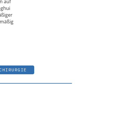
n auf
nghui
äßiger
elmäßig
CHIRURGIE