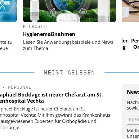
MICROSITE
 AG
EASY SOFTWARE AG
Hygienemaßnahmen
im
Digitalisierung im
n digitaler
Personalmanagement: Von digitaler
Perso
hte zu
Lesen Sie Anwendungsbeispiele und News
 Steuerung
Ordnung zur KI-fähigen Steuerung
Ordn
neue
zum Thema
MEIST GELESEN
•
PERSONAL
News
Raphael Bocklage ist neuer Chefarzt am St.
enhospital Vechta
Nachr
sowie
aphael Bocklage ist neuer Chefarzt am St.
nhospital Vechta: Mit ihm gewinnt das Krankenhaus
 ausgewiesenen Experten für Orthopädie und
chirurgie.
Mit I
unse