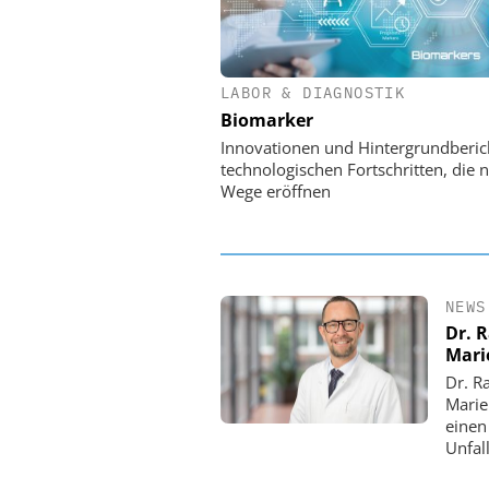
LABOR & DIAGNOSTIK
EASY SOFTWARE
Biomarker
Digitalisierung 
Personalmanagement: Vo
Innovationen und Hintergrundberic
Ordnung zur KI-fähigen
technologischen Fortschritten, die 
Wege eröffnen
NEWS
Dr. 
Mari
Dr. R
Marie
einen
Unfall