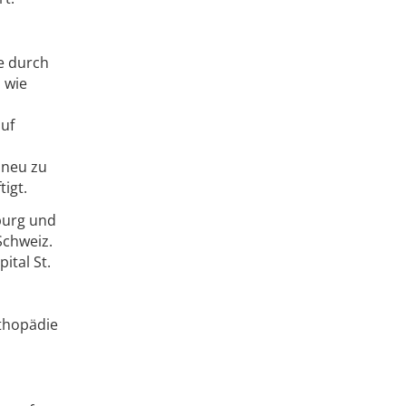
le durch
 wie
auf
 neu zu
tigt.
zburg und
Schweiz.
ital St.
rthopädie