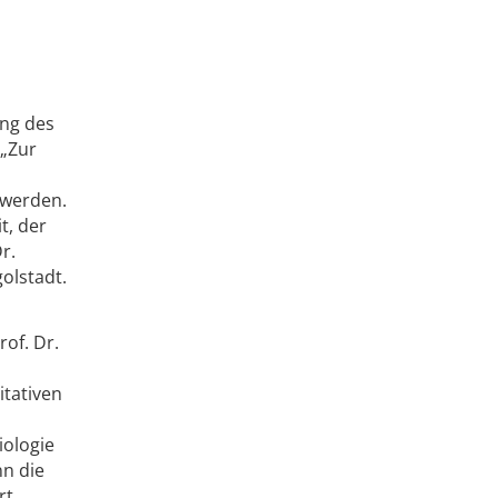
ung des
 „Zur
 werden.
t, der
r.
olstadt.
rof. Dr.
itativen
iologie
nn die
rt.