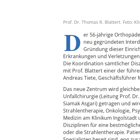
Prof. Dr. Thomas R. Blattert. Foto: K
D
er 56-jährige Orthopäd
neu gegründeten Interd
Gründung dieser Einric
Erkrankungen und Verletzungen 
Die Koordination sämtlicher Disz
mit Prof. Blattert einer der führ
Andreas Tiete, Geschäftsführer M
Das neue Zentrum wird gleichb
Unfallchirurgie (Leitung Prof. Dr
Siamak Asgari) getragen und wir
Strahlentherapie, Onkologie, Psy
Medizin am Klinikum Ingolstadt un
Disziplinen für eine bestmöglich
oder die Strahlentherapie. Pati
Spezialisten bereit sind, eng zu