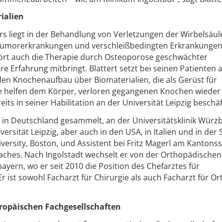
ialien
ers liegt in der Behandlung von Verletzungen der Wirbelsäu
 Tumorerkrankungen und verschleißbedingten Erkrankungen
ört auch die Therapie durch Osteoporose geschwächter
re Erfahrung mitbringt. Blattert setzt bei seinen Patienten 
en Knochenaufbau über Biomaterialien, die als Gerüst für
Sie helfen dem Körper, verloren gegangenen Knochen wieder
its in seiner Habilitation an der Universität Leipzig beschäf
rt in Deutschland gesammelt, an der Universitätsklinik Wür
rsität Leipzig, aber auch in den USA, in Italien und in der 
versity, Boston, und Assistent bei Fritz Magerl am Kantonssp
Faches. Nach Ingolstadt wechselt er von der Orthopädischen
ayern, wo er seit 2010 die Position des Chefarztes für
Er ist sowohl Facharzt für Chirurgie als auch Facharzt für O
uropäischen Fachgesellschaften