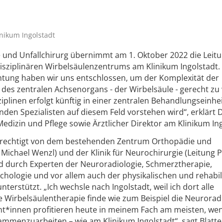
linikum Ingolstadt
e und Unfallchirurg übernimmt am 1. Oktober 2022 die Leit
isziplinären Wirbelsäulenzentrums am Klinikum Ingolstadt.
htung haben wir uns entschlossen, um der Komplexität der
des zentralen Achsenorgans - der Wirbelsäule - gerecht zu
iplinen erfolgt künftig in einer zentralen Behandlungseinhei
enden Spezialisten auf diesem Feld vorstehen wird“, erklärt D
edizin und Pflege sowie Ärztlicher Direktor am Klinikum Ing
erechtigt von dem bestehenden Zentrum Orthopädie und
. Michael Wenzl) und der Klinik für Neurochirurgie (Leitung P
d durch Experten der Neuroradiologie, Schmerztherapie,
chologie und vor allem auch der physikalischen und rehabil
terstützt. „Ich wechsle nach Ingolstadt, weil ich dort alle
e Wirbelsäulentherapie finde wie zum Beispiel die Neurorad
ent*innen profitieren heute in meinem Fach am meisten, we
sammenzuarbeiten – wie am Klinikum Ingolstadt“, sagt Blatte