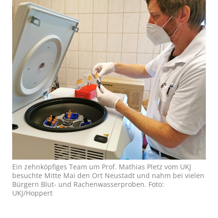
Ein zehnköpfiges Team um Prof. Mathias Pletz vom UKJ
besuchte Mitte Mai den Ort Neustadt und nahm bei vielen
Bürgern Blut- und Rachenwasserproben. Foto:
UKJ/Hoppert