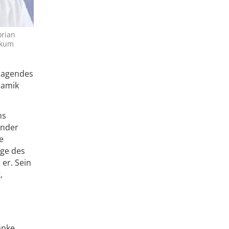
orian
ikum
sragendes
namik
ms
ender
e
age des
er. Sein
,
anke