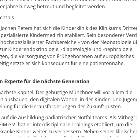
ber Jahre hinweg betreut und begleitet werden.
chtnis
Jochen Peters hat sich die Kinderklinik des Klinikums Dritt
pezialisierte Kindermedizin etabliert. Sein besonderer Verd
 hochspezialisierter Fachbereiche – von der Neonatologie ü
zur Kinderendokrinologie, -diabetologie und -nephrologie.
agen, die Versorgung von Frühgeborenen auf europäisches
itig setzte er sich konsequent für eine patientennahe,
n Experte für die nächste Generation
chste Kapitel. Der gebürtige Münchner will vor allem die
t ausbauen, den digitalen Wandel in der Kinder- und Juge
eilung für die Herausforderungen der Zukunft rüsten.
uf die Ausbildung pädiatrischer Notfallteams. Als Mitbeg
 e.V. hat er interdisziplinäre Trainings etabliert, um die
 kranke Kinder weiter zu verbessern. Neben seiner klinische