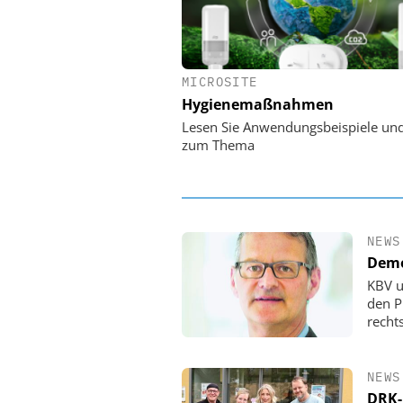
MICROSITE
EASY SOFTWARE
Hygienemaßnahmen
Digitalisierung 
Personalmanagement: Vo
Lesen Sie Anwendungsbeispiele un
Ordnung zur KI-fähigen
zum Thema
NEWS
Demo
KBV u
den P
rechts
NEWS
DRK-