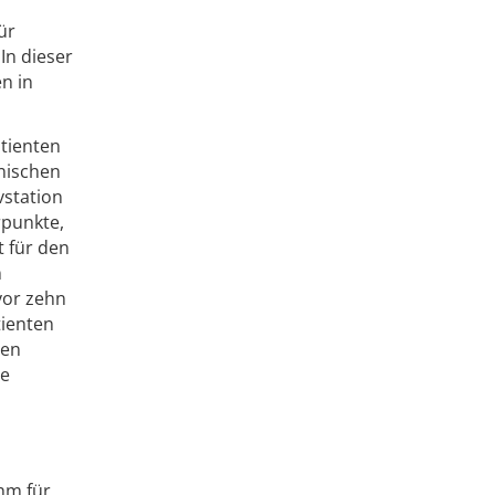
ür
In dieser
n in
atienten
nischen
vstation
rpunkte,
t für den
n
vor zehn
tienten
ten
de
hm für