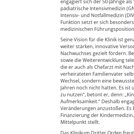
engagiert sich der 50-Jährige al
pädiatrische Intensivmedizin (GN
Intensiv- und Notfallmedizin (DI
Funktion setzt er sich besonder
medizinischen Führungsposition
Seine Vision für die Klinik ist 
weiter stärken, innovative Ver
Nachwuchses gezielt fördern. Be
sowie die Weiterentwicklung tel
die er auch als Chefarzt mit Na
verheirateten Familienvater selbs
Wechsel, sondern eine bewusste 
Jahren noch nicht hatten. Es ist
zu nutzen“, betont er, denn: „K
Aufmerksamkeit.“ Deshalb engagi
Veränderungen anzustoßen. Es b
Finanzierung der Kindermedizin, 
Mittelpunkt stellt.
Das Klinikum Dritter Orden fre