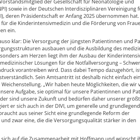
s Vorstandsmitglied der Gesellschaft für Neonatologie und
PI) sowie in der Deutschen Interdisziplinären Vereinigung f
VI), deren Präsidentschaft er Anfang 2025 übernommen hat. 
s für die Kinderintensivmedizin und die Förderung von Fraue
en ein.
genauso klar: Die Versorgung der jüngsten Patientinnen und P
sorgungsstrukturen ausbauen und die Ausbildung des medizi
sonders am Herzen liegt ihm der Ausbau der Kinderintensi
emedizinischer Lösungen für die Notfallversorgung – Schwe
chdruck vorantreiben wird. Dass dabei Tempo dazugehört, is
tverständlich. Sein Amtsantritt ist deshalb nicht einfach ei
Weichenstellung. „Wir haben heute Möglichkeiten, die wir 
 unsere Aufgabe, sie optimal für unsere Patientinnen und Pa
inder sind unsere Zukunft und bedürfen daher unserer größ
ert er sich auch in der DIVI, um generelle und grundlegen
raucht aus seiner Sicht eine grundlegende Reform der
und zwar eine, die die Versorgungsqualität stärker in den
ut sich auf die Zusammenarbeit mit Hoffmann und wünscht i