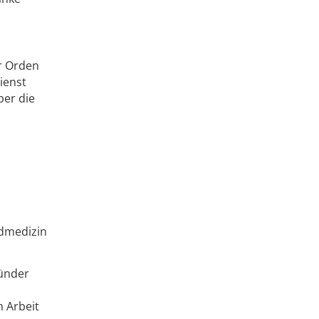
er Orden
ienst
ber die
ndmedizin
ründer
n Arbeit