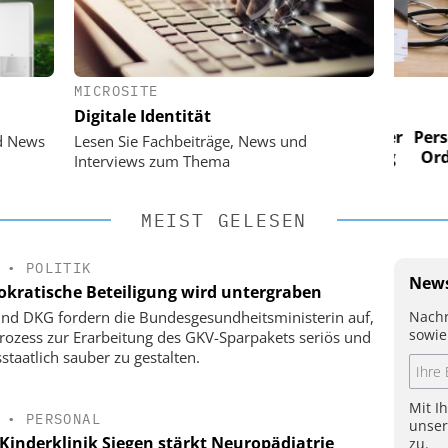
MICROSITE
 AG
EASY SOFTWARE AG
Digitale Identität
im
Digitalisierung im
n digitaler
Personalmanagement: Von digitaler
Perso
d News
Lesen Sie Fachbeiträge, News und
 Steuerung
Ordnung zur KI-fähigen Steuerung
Ordn
Interviews zum Thema
MEIST GELESEN
•
POLITIK
News
kratische Beteiligung wird untergraben
Nachr
nd DKG fordern die Bundesgesundheitsministerin auf,
sowie
rozess zur Erarbeitung des GKV-Sparpakets seriös und
staatlich sauber zu gestalten.
Mit I
•
PERSONAL
unse
Kinderklinik Siegen stärkt Neuropädiatrie
zu.