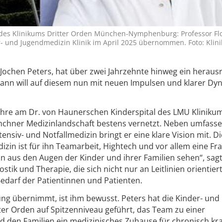
k des Klinikums Dritter Orden München-Nymphenburg: Professor Fl
r- und Jugendmedizin Klinik im April 2025 übernommen. Foto: Klin
 Jochen Peters, hat über zwei Jahrzehnte hinweg ein herau
ann will auf diesem nun mit neuen Impulsen und klarer Dy
ahre am Dr. von Haunerschen Kinderspital des LMU Kliniku
ünchner Medizinlandschaft bestens vernetzt. Neben umfass
tensiv- und Notfallmedizin bringt er eine klare Vision mit. Di
in ist für ihn Teamarbeit, Hightech und vor allem eine Fr
n aus den Augen der Kinder und ihrer Familien sehen“, sagt 
stik und Therapie, die sich nicht nur an Leitlinien orientiert
edarf der Patientinnen und Patienten.
lung übernimmt, ist ihm bewusst. Peters hat die Kinder- und
er Orden auf Spitzenniveau geführt, das Team zu einer
nd den Familien ein medizinisches Zuhause für chronisch kr