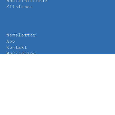
Medizintechnik
Klinikbau
Newsletter
Abo
Kontakt
Mediadaten
Über uns
Impressum
Datenschutz
AGB