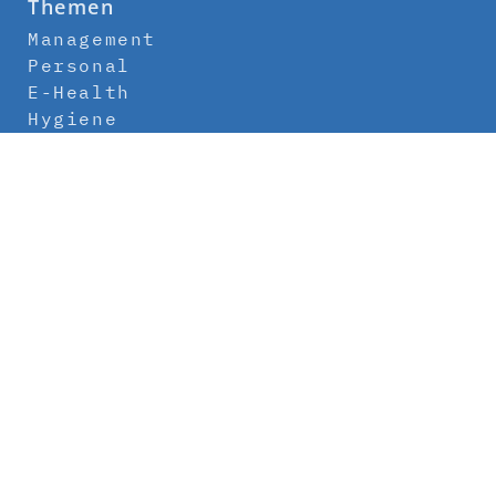
Themen
Management
Personal
E-Health
Hygiene
Labor
Medizintechnik
Klinikbau
Newsletter
Abo
Kontakt
Mediadaten
Über uns
Impressum
Datenschutz