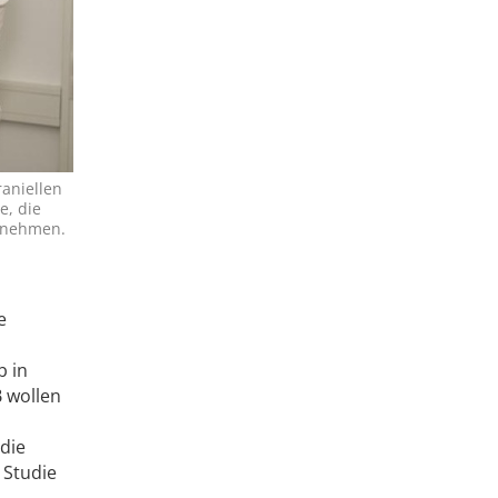
raniellen
e, die
lnehmen.
e
b in
B wollen
die
 Studie