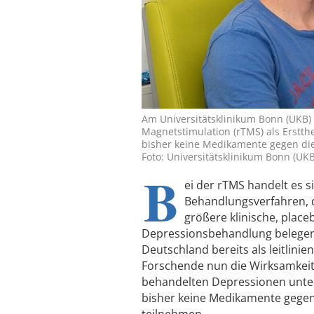
Am Universitätsklinikum Bonn (UKB) 
Magnetstimulation (rTMS) als Erstth
bisher keine Medikamente gegen di
Foto: Universitätsklinikum Bonn (UKB
B
ei der rTMS handelt es s
Behandlungsverfahren, 
größere klinische, place
Depressionsbehandlung belegen. 
Deutschland bereits als leitlini
Forschende nun die Wirksamkei
behandelten Depressionen unters
bisher keine Medikamente gege
teilnehmen.