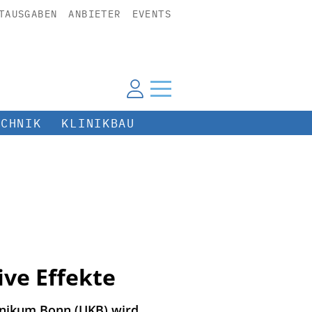
TAUSGABEN
ANBIETER
EVENTS
ECHNIK
KLINIKBAU
ive Effekte
linikum Bonn (UKB) wird