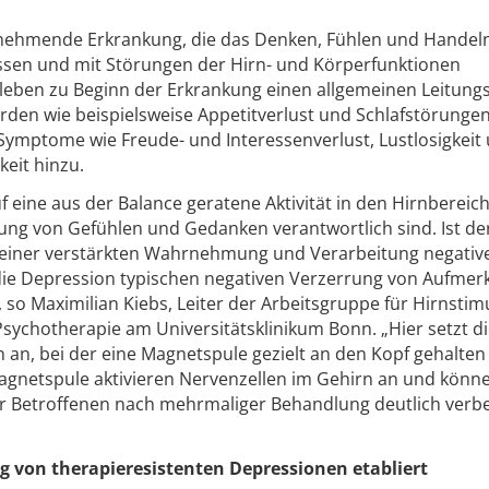
nehmende Erkrankung, die das Denken, Fühlen und Handel
ussen und mit Störungen der Hirn- und Körperfunktionen
rleben zu Beginn der Erkrankung einen allgemeinen Leitungs
rden wie beispielsweise Appetitverlust und Schlafstörungen
ymptome wie Freude- und Interessenverlust, Lustlosigkeit 
eit hinzu.
 eine aus der Balance geratene Aktivität in den Hirnbereic
kung von Gefühlen und Gedanken verantwortlich sind. Ist de
u einer verstärkten Wahrnehmung und Verarbeitung negativ
die Depression typischen negativen Verzerrung von Aufmer
 Maximilian Kiebs, Leiter der Arbeitsgruppe für Hirnstim
d Psychotherapie am Universitätsklinikum Bonn. „Hier setzt d
 an, bei der eine Magnetspule gezielt an den Kopf gehalten 
gnetspule aktivieren Nervenzellen im Gehirn an und könn
 Betroffenen nach mehrmaliger Behandlung deutlich verb
g von therapieresistenten Depressionen etabliert