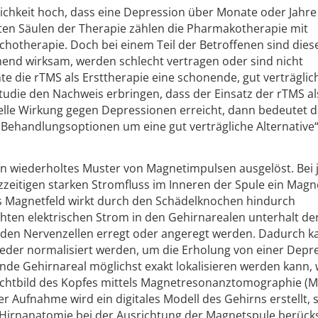
ichkeit hoch, dass eine Depression über Monate oder Jahre
sten Säulen der Therapie zählen die Pharmakotherapie mit
chotherapie. Doch bei einem Teil der Betroffenen sind dies
end wirksam, werden schlecht vertragen oder sind nicht
te die rTMS als Ersttherapie eine schonende, gut verträglic
 Studie den Nachweis erbringen, dass der Einsatz der rTMS al
elle Wirkung gegen Depressionen erreicht, dann bedeutet di
 Behandlungsoptionen um eine gut verträgliche Alternative
in wiederholtes Muster von Magnetimpulsen ausgelöst. Bei
zzeitigen starken Stromfluss im Inneren der Spule ein Magne
es Magnetfeld wirkt durch den Schädelknochen hindurch
eichten elektrischen Strom in den Gehirnarealen unterhalt de
nden Nervenzellen erregt oder angeregt werden. Dadurch k
ieder normalisiert werden, um die Erholung von einer Depr
nde Gehirnareal möglichst exakt lokalisieren werden kann, 
hichtbild des Kopfes mittels Magnetresonanztomographie (
r Aufnahme wird ein digitales Modell des Gehirns erstellt,
r Hirnanatomie bei der Ausrichtung der Magnetspule berücks