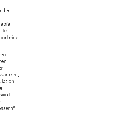
n der
abfall
. Im
und eine
hen
ren
er
ksamkeit,
ulation
ie
wird.
en
essern“