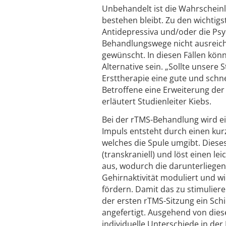
Unbehandelt ist die Wahrscheinl
bestehen bleibt. Zu den wichtig
Antidepressiva und/oder die Psy
Behandlungswege nicht ausreich
gewünscht. In diesen Fällen könn
Alternative sein. „Sollte unsere
Ersttherapie eine gute und schn
Betroffene eine Erweiterung der
erläutert Studienleiter Kiebs.
Bei der rTMS-Behandlung wird e
Impuls entsteht durch einen kur
welches die Spule umgibt. Dies
(transkraniell) und löst einen l
aus, wodurch die darunterliege
Gehirnaktivität moduliert und w
fördern. Damit das zu stimuliere
der ersten rTMS-Sitzung ein Sc
angefertigt. Ausgehend von diese
individuelle Unterschiede in de