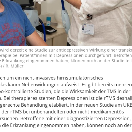
wird derzeit eine Studie zur antidepressiven Wirkung einer transk
erapie bei Patient*innen mit Depressionen durchgeführt. Betroffen
e Erkrankung eingenommen haben, können noch an der Studie tei
) / R. Müller
ich um ein nicht-invasives hirnstimulatorisches
das kaum Nebenwirkungen aufweist. Es gibt bereits mehrer
bo-kontrollierte Studien, die die Wirksamkeit der TMS in der
Bei therapieresistenten Depressionen ist die rTMS deshal
engerechte Behandlung etabliert. In der neuen Studie am UK
t der rTMS bei unbehandelten oder nicht-medikamentös
uchen. Betroffene mit einer diagnostizierten Depression, 
n die Erkrankung eingenommen haben, können noch an der