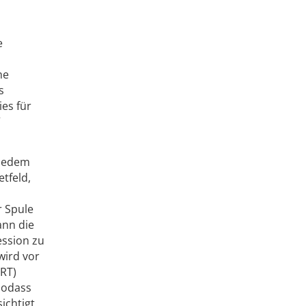
e
he
s
es für
“
 jedem
tfeld,
r Spule
ann die
ession zu
wird vor
MRT)
 sodass
ichtigt