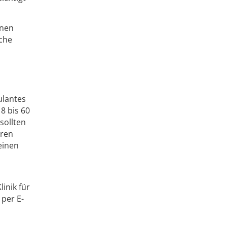
nnen
che
ulantes
8 bis 60
sollten
eren
einen
inik für
 per E-