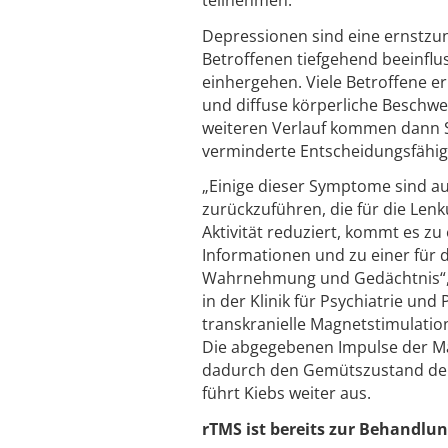
Depressionen sind eine ernstzu
Betroffenen tiefgehend beeinfl
einhergehen. Viele Betroffene e
und diffuse körperliche Beschwe
weiteren Verlauf kommen dann S
verminderte Entscheidungsfähigk
„Einige dieser Symptome sind auf
zurückzuführen, die für die Len
Aktivität reduziert, kommt es z
Informationen und zu einer für 
Wahrnehmung und Gedächtnis“, so
in der Klinik für Psychiatrie un
transkranielle Magnetstimulation
Die abgegebenen Impulse der Ma
dadurch den Gemütszustand der
führt Kiebs weiter aus.
rTMS ist bereits zur Behandlun