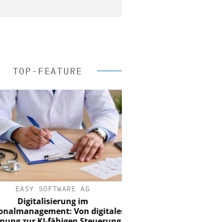
TOP-FEATURE
EASY SOFTWARE AG
Digitalisierung im
nalmanagement: Von digitaler
ung zur KI-fähigen Steuerung