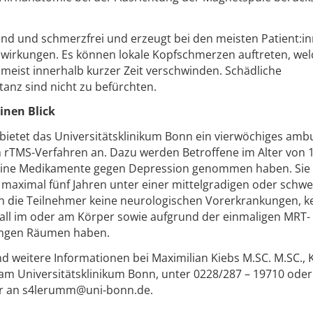
nd und schmerzfrei und erzeugt bei den meisten Patient:i
wirkungen. Es können lokale Kopfschmerzen auftreten, wel
eist innerhalb kurzer Zeit verschwinden. Schädliche
anz sind nicht zu befürchten.
inen Blick
bietet das Universitätsklinikum Bonn ein vierwöchiges amb
MS-Verfahren an. Dazu werden Betroffene im Alter von 1
 keine Medikamente gegen Depression genommen haben. Sie 
 maximal fünf Jahren unter einer mittelgradigen oder schw
en die Teilnehmer keine neurologischen Vorerkrankungen, k
all im oder am Körper sowie aufgrund der einmaligen MRT-
engen Räumen haben.
eitere Informationen bei Maximilian Kiebs M.SC. M.SC., Kl
am Universitätsklinikum Bonn, unter 0228/287 – 19710 oder
r an s4lerumm@uni-bonn.de.