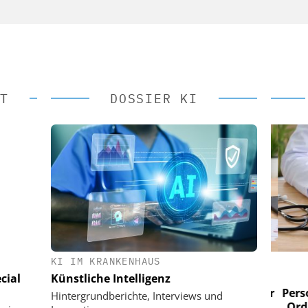
T
DOSSIER KI
KI IM KRANKENHAUS
 AG
EASY SOFTWARE AG
cial
Künstliche Intelligenz
im
Digitalisierung im
n digitaler
Personalmanagement: Von digitaler
Perso
Hintergrundberichte, Interviews und
 Steuerung
Ordnung zur KI-fähigen Steuerung
Ordn