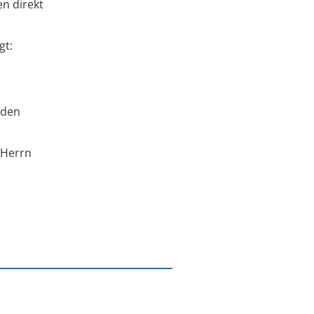
n direkt
gt:
 den
 Herrn