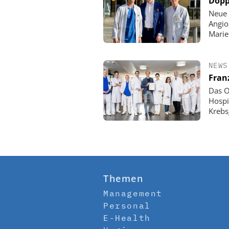
Dopp
Neue 
Angio
Mari
NEWS
Fran
Das O
Hospi
Krebs
Themen
Management
Personal
E-Health