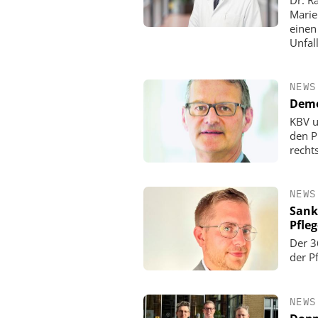
Marie
einen
Unfall
NEWS
Demo
KBV u
den P
rechts
NEWS
Sank
Pfle
Der 3
der P
NEWS