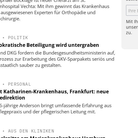
nhospital Vechta: Mit ihm gewinnt das Krankenhaus
 ausgewiesenen Experten für Orthopädie und
chirurgie.
Mit I
unse
zu.
•
POLITIK
kratische Beteiligung wird untergraben
nd DKG fordern die Bundesgesundheitsministerin auf,
rozess zur Erarbeitung des GKV-Sparpakets seriös und
staatlich sauber zu gestalten.
•
PERSONAL
t Katharinen-Krankenhaus, Frankfurt: neue
gedirektion
6-jährige Anderson bringt umfassende Erfahrung aus
flegepraxis und der pflegerischen Leitung mit.
•
AUS DEN KLINIKEN