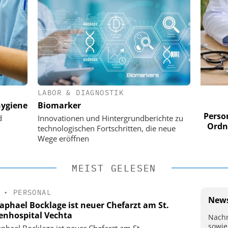
LABOR & DIAGNOSTIK
 SOFTWARE AG
EASY SOFTWARE AG
ygiene
Biomarker
alisierung im
Digitalisierung im
ement: Von digitaler
Personalmanagement: Von digita
d
Innovationen und Hintergrundberichte zu
KI-fähigen Steuerung
Ordnung zur KI-fähigen Steuer
technologischen Fortschritten, die neue
Wege eröffnen
MEIST GELESEN
•
PERSONAL
News
Raphael Bocklage ist neuer Chefarzt am St.
enhospital Vechta
Nachr
sowie
aphael Bocklage ist neuer Chefarzt am St.