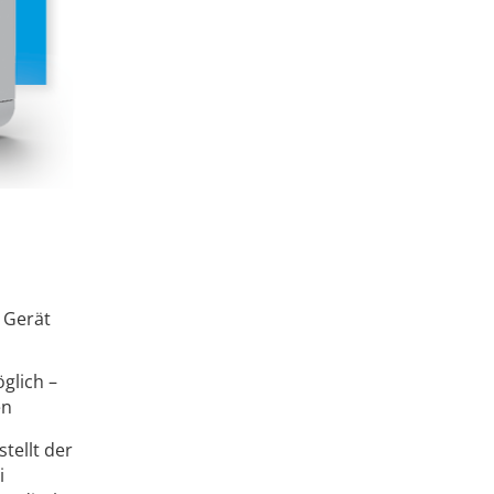
 Gerät
glich –
en
tellt der
i