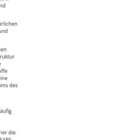
und
ürlichen
 und
hen
ruktur
e
ffe
eine
kums des
äufig
ner die
 SARS-