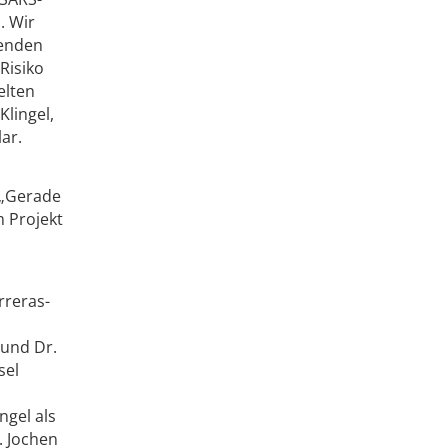
. Wir
renden
Risiko
elten
Klingel,
ar.
 „Gerade
 Projekt
rreras-
und Dr.
sel
ngel als
. Jochen