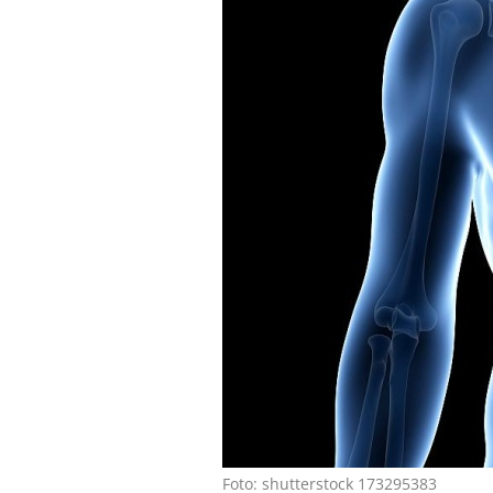
Foto: shutterstock 173295383