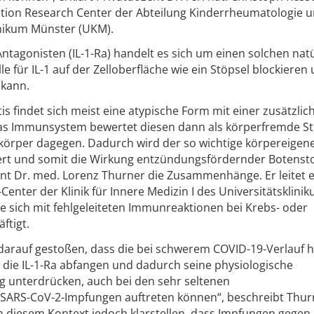
mation Research Center der Abteilung Kinderrheumatologie 
nikum Münster (UKM).
ntagonisten (IL-1-Ra) handelt es sich um einen solchen nat
e für IL-1 auf der Zelloberfläche wie ein Stöpsel blockieren
 kann.
is findet sich meist eine atypische Form mit einer zusätzlic
Das Immunsystem bewertet diesen dann als körperfremde St
tikörper dagegen. Dadurch wird der so wichtige körpereigen
rt und somit die Wirkung entzündungsfördernder Botensto
zent Dr. med. Lorenz Thurner die Zusammenhänge. Er leitet 
enter der Klinik für Innere Medizin I des Universitätsklini
e sich mit fehlgeleiteten Immunreaktionen bei Krebs- oder
tigt.
g darauf gestoßen, dass die bei schwerem COVID-19-Verlauf h
die IL-1-Ra abfangen und dadurch seine physiologische
nterdrücken, auch bei den sehr seltenen
ARS-CoV-2-Impfungen auftreten können“, beschreibt Thur
 diesem Kontext jedoch klarstellen, dass Impfungen gegen