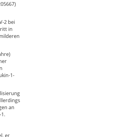
205667)
V-2 bei
itt in
 milderen
ahre)
ner
n
kin-1-
lisierung
llerdings
gen an
-1.
l, er