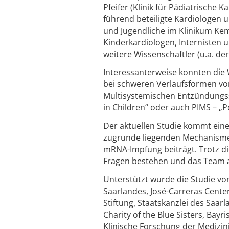
Pfeifer (Klinik für Pädiatrische 
führend beteiligte Kardiologen 
und Jugendliche im Klinikum Ke
Kinderkardiologen, Internisten 
weitere Wissenschaftler (u.a. de
Interessanterweise konnten die 
bei schweren Verlaufsformen v
Multisystemischen Entzündungs
in Children“ oder auch PIMS – „
Der aktuellen Studie kommt ein
zugrunde liegenden Mechanismen
mRNA-Impfung beiträgt. Trotz di
Fragen bestehen und das Team a
Unterstützt wurde die Studie v
Saarlandes, José-Carreras Cente
Stiftung, Staatskanzlei des Sa
Charity of the Blue Sisters, Bay
Klinische Forschung der Medizin