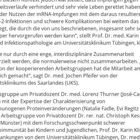
itsverläufe verhindert und sehr viele Leben gerettet haben
s der Nutzen der mRNA-Impfungen mit dem daraus resultie
2-Infektionen und schwere Komplikationen bei weitem das 
egt, die durch die von uns beschriebenen, insgesamt sehr s
er hervorgerufen werden kann“, stellt Prof. Dr. med. Karin 
d Infektionspathologie am Universitätsklinikum Tübingen, kl
e nur durch eine enge, interdisziplinäre Zusammenarbeit
rzielt werden, die normalerweise nicht zusammenarbeiten.
on der kooperierenden Arbeitsgruppen hat die Mitarbeit am
ich gemacht“, sagt Dr. med. Jochen Pfeifer von der
tsklinikums des Saarlandes (UKS).
tsgruppe um Privatdozent Dr. med. Lorenz Thurner (José-Ca
 mit der Expertise der Charakterisierung von
ogenen Proteinveränderungen (Natalie Fadle, Evi Regitz 
e Arbeitsgruppe von Privatdozent Dr. rer. nat. Christoph Kes
 Münster) mit dem Forschungsschwerpunkt schwerer
unität bei Kindern und Jugendlichen, Prof. Dr. Karin Kli
rankungen von dem Universitätsklinikum Tübingen, Dr. med