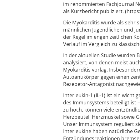
im renommierten Fachjournal Ne
als Kurzbericht publiziert. (htt
Die Myokarditis wurde als sehr
männlichen Jugendlichen und jung
der Regel im engen zeitlichen K
Verlauf im Vergleich zu klassis
In der aktuellen Studie wurden B
analysiert, von denen meist auc
Myokarditis vorlag. Insbesonde
Autoantikörper gegen einen ze
Rezepetor-Antagonist nachgewi
Interleukin-1 (IL-1) ist ein wich
des Immunsystems beteiligt ist – 
zu hoch, können viele entzündl
Herzbeutel, Herzmuskel sowie Ge
Unser Immunsystem reguliert si
Interleukine haben natürliche G
Entzündungsreaktionen bremsen k