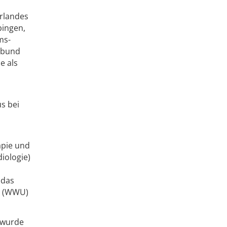
arlandes
bingen,
ms-
erbund
e als
s bei
apie und
diologie)
 das
ät (WWU)
g wurde