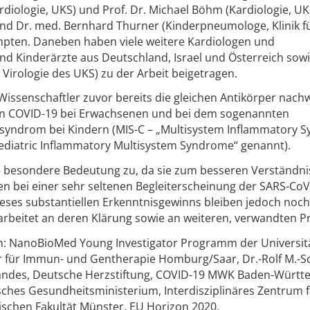
Kardiologie, UKS) und Prof. Dr. Michael Böhm (Kardiologie, UK
und Dr. med. Bernhard Thurner (Kinderpneumologe, Klinik f
mpten. Daneben haben viele weitere Kardiologen und
und Kinderärzte aus Deutschland, Israel und Österreich sow
r Virologie des UKS) zu der Arbeit beigetragen.
Wissenschaftler zuvor bereits die gleichen Antikörper nach
on COVID-19 bei Erwachsenen und bei dem sogenannten
syndrom bei Kindern (MIS-C – „Multisystem Inflammatory 
Pediatric Inflammatory Multisystem Syndrome“ genannt).
e besondere Bedeutung zu, da sie zum besseren Verständni
 bei einer sehr seltenen Begleiterscheinung der SARS-CoV
eses substantiellen Erkenntnisgewinns bleiben jedoch noch 
rbeitet an deren Klärung sowie an weiteren, verwandten Pr
on: NanoBioMed Young Investigator Programm der Universit
r für Immun- und Gentherapie Homburg/Saar, Dr.-Rolf M.-S
arlandes, Deutsche Herzstiftung, COVID-19 MWK Baden-Württ
risches Gesundheitsministerium, Interdisziplinäres Zentrum 
ischen Fakultät Münster, EU Horizon 2020.