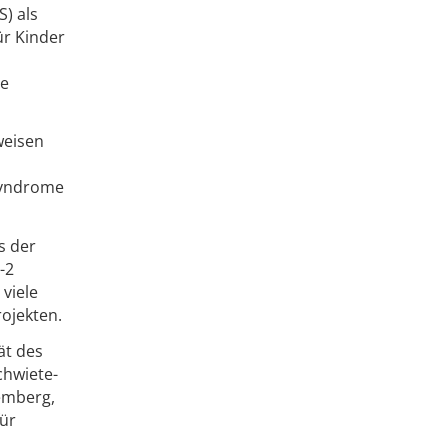
S) als
ür Kinder
ie
weisen
Syndrome
s der
-2
viele
ojekten.
ät des
chwiete-
emberg,
für