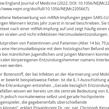
w England Journal of Medicine (2022; DOI: 10.1056/NEJMc2
ps://www.nejm.org/doi/full/10.1056/NEJMc2205667).
 seltene Nebenwirkung von mRNA-Impfungen gegen SARS-Co
en Männern letztes Jahr zuerst in Israel beschrieben. Sie tr
ontext nach einer mRNA-Impfung auf und zeigt häufig einen
chen viralen und nicht-infektiösen Herzmuskelentzündungen.
lutproben von Patientinnen und Patienten (Alter 14 bis 79 J
h eine Herzmuskelbiopsie mit dem histologischen Befund ei
re bei männlichen Jugendlichen und jungen Männern konnte
ntralen körpereigenen Entzündungshemmer namens Interleu
esen werden.
tiger Botenstoff, der bei Infekten an der Alarmierung und Mobi
er bewirkt beispielsweise Fieber. Ist die IL-1-Ausschüttung a
iche Erkrankungen entstehen. „Gerade bezüglich Entzündun
fäßen wissen wir bereits um die zentrale Bedeutung von IL
ch jedoch normalerweise selbst und gerade hochpotente
egenspieler, die gegebenenfalls überschießende
önnen“, erklärt Privatdozent Dr. rer. nat. Christoph Kesse