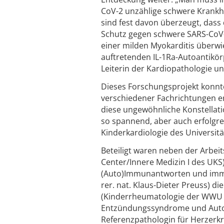
CoV-2 unzählige schwere Krankhe
sind fest davon überzeugt, das
Schutz gegen schwere SARS-CoV-
einer milden Myokarditis überwi
auftretenden IL-1Ra-Autoantikörp
Leiterin der Kardiopathologie un
Dieses Forschungsprojekt konnt
verschiedener Fachrichtungen e
diese ungewöhnliche Konstellati
so spannend, aber auch erfolgre
Kinderkardiologie des Universitä
Beteiligt waren neben der Arbei
Center/Innere Medizin I des UKS)
(Auto)Immunantworten und immun
rer. nat. Klaus-Dieter Preuss) di
(Kinderrheumatologie der WWU
Entzündungssyndrome und Autoimm
Referenzpathologin für Herzerk