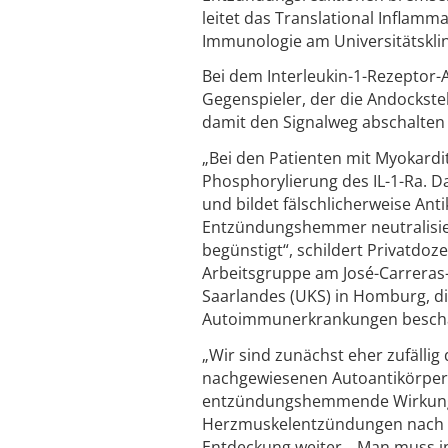
leitet das Translational Inflam
Immunologie am Universitätskli
Bei dem Interleukin-1-Rezeptor-A
Gegenspieler, der die Andockstell
damit den Signalweg abschalten
„Bei den Patienten mit Myokardit
Phosphorylierung des IL-1-Ra. 
und bildet fälschlicherweise An
Entzündungshemmer neutralisie
begünstigt“, schildert Privatdo
Arbeitsgruppe am José-Carreras-C
Saarlandes (UKS) in Homburg, di
Autoimmunerkrankungen beschäf
„Wir sind zunächst eher zufälli
nachgewiesenen Autoantikörper 
entzündungshemmende Wirkung u
Herzmuskelentzündungen nach S
Entdeckung weiter. „Man muss in