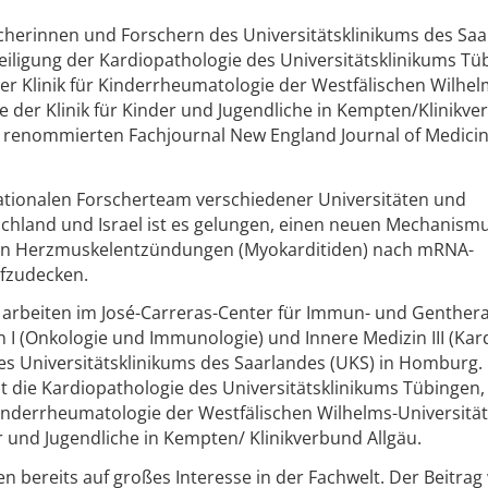
scherinnen und Forschern des Universitätsklinikums des Sa
iligung der Kardiopathologie des Universitätsklinikums Tü
r Klinik für Kinderrheumatologie der Westfälischen Wilhel
 der Klinik für Kinder und Jugendliche in Kempten/Klinikv
im renommierten Fachjournal New England Journal of Medicin
nationalen Forscherteam verschiedener Universitäten und
tschland und Israel ist es gelungen, einen neuen Mechanismu
nen Herzmuskelentzündungen (Myokarditiden) nach mRNA-
fzudecken.
 arbeiten im José-Carreras-Center für Immun- und Genther
in I (Onkologie und Immunologie) und Innere Medizin III (Kar
des Universitätsklinikums des Saarlandes (UKS) in Homburg.
st die Kardiopathologie des Universitätsklinikums Tübingen,
Kinderrheumatologie der Westfälischen Wilhelms-Universit
r und Jugendliche in Kempten/ Klinikverbund Allgäu.
n bereits auf großes Interesse in der Fachwelt. Der Beitra