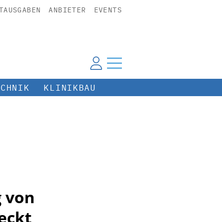
TAUSGABEN
ANBIETER
EVENTS
ECHNIK
KLINIKBAU
g von
eckt