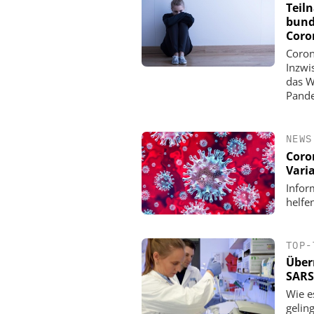
Teil
bund
Coro
Coron
Inzwi
das W
Pande
NEWS
Coro
Vari
Infor
helfen
TOP-
Über
SARS
Wie e
gelin