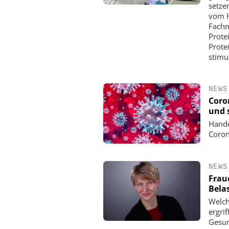
setze
vom H
Fachm
Prote
Prote
stimul
NEWS
Coro
und 
Hande
Coron
NEWS
Frau
Bela
Welch
ergri
Gesun