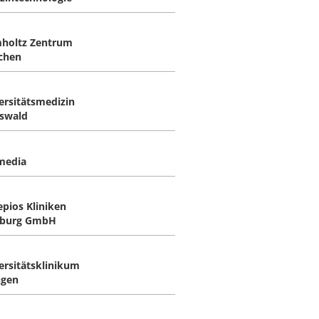
holtz Zentrum
chen
ersitätsmedizin
fswald
media
epios Kliniken
burg GmbH
ersitätsklinikum
ngen