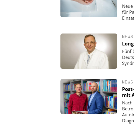
Neue 
für P
Einsat
NEWS
Long/
Fünf 
Deuts
Synd
NEWS
Post
mit 
Nach 
Betro
Autoi
Diagn