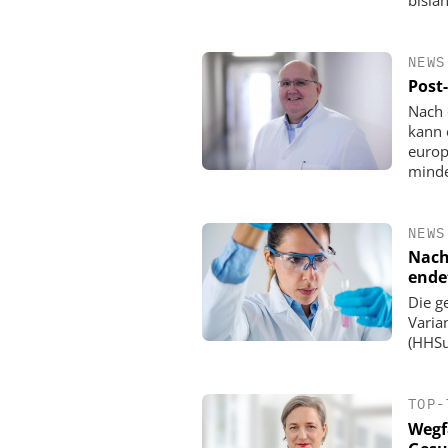
bisla
NEWS
Post
Nach 
kann 
europ
minde
NEWS
Nach
ende
Die g
Varia
(HHSu
TOP-
Wegf