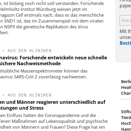
n, ist bislang noch nicht voll verstanden. Forschende
pape
elmholtz-Institut Würzburg weisen jetzt im
agazin Cell erstmals nach, dass es das menschliche
in SND1 ist, das im Zusammenspiel mit dem viralen
in NSP9 die genetische Replikation des Virus
Mit 
iert.
unse
Bes
•
AUS DEN KLINIKEN
navirus: Forschende entwickeln neue schnelle
sichere Nachweismethode
lsübliche Massenspektrometer können das
avirus SARS-CoV-2 zuverlässig nachweisen.
Berli
Heal
Char
•
AUS DEN KLINIKEN
en und Männer reagieren unterschiedlich auf
stungen und Stress
Stif
en Einfluss hatten die Coronapandemie und die
Tierä
ffenen Maßnahmen auf Lebensqualität und psychische
Hoch
dheit von Männern und Frauen? Diese Frage hat ein
Hann