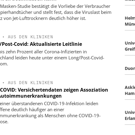
Masken-Studie bestätigt die Vorliebe der Verbraucher
apierhandtücher und stellt fest, dass die Viruslast beim
z von Jet-Lufttrocknern deutlich höher ist.
Helm
Mün
•
AUS DEN KLINIKEN
Univ
Post-Covid: Aktualisierte Leitlinie
Grei
bis zehn Prozent aller Corona-Infizierten in
chland leiden heute unter einem Long/Post-Covid-
rom.
Duo
•
AUS DEN KLINIKEN
Askl
-COVID: Versichertendaten zeigen Assoziation
Ham
Autoimmunerkrankungen
einer überstandenen COVID-19-Infektion leiden
ffene deutlich häufiger an einer
Univ
mmunerkrankung als Menschen ohne COVID-19-
Erla
ose.