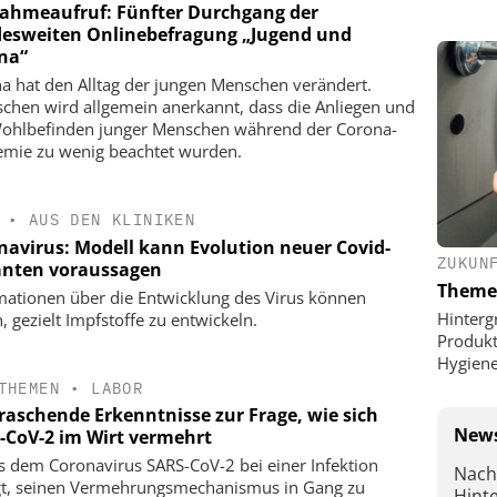
nahmeaufruf: Fünfter Durchgang der
esweiten Onlinebefragung „Jugend und
na“
a hat den Alltag der jungen Menschen verändert.
schen wird allgemein anerkannt, dass die Anliegen und
ohlbefinden junger Menschen während der Corona-
mie zu wenig beachtet wurden.
•
AUS DEN KLINIKEN
navirus: Modell kann Evolution neuer Covid-
ZUKUN
anten voraussagen
Theme
mationen über die Entwicklung des Virus können
Hinterg
, gezielt Impfstoffe zu entwickeln.
Produkt
Hygien
THEMEN
•
LABOR
raschende Erkenntnisse zur Frage, wie sich
News
-CoV-2 im Wirt vermehrt
s dem Coronavirus SARS-CoV-2 bei einer Infektion
Nach
gt, seinen Vermehrungsmechanismus in Gang zu
Hint