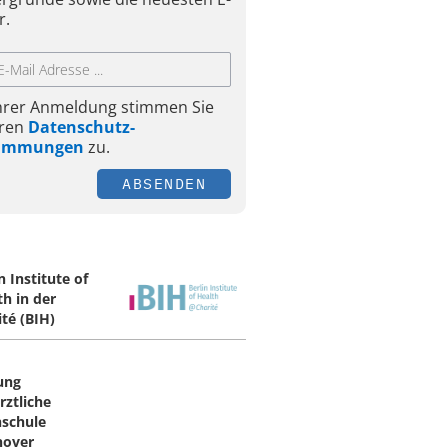
r.
Ihrer Anmeldung stimmen Sie
ren
Datenschutz-
timmungen
zu.
ABSENDEN
n Institute of
th in der
ité (BIH)
tung
rztliche
schule
over