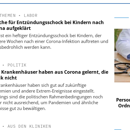
THEMEN
•
LABOR
che für Entzündungsschock bei Kindern nach
na aufgeklärt
ist ein heftiger Entzündungsschock bei Kindern, der
re Wochen nach einer Corona-Infektion auftreten und
sbedrohlich werden kann.
•
POLITIK
 Krankenhäuser haben aus Corona gelernt, die
ik nicht
rankenhäuser haben sich gut auf zukünftige
 AG
EASY SOFTWARE AG
mien und andere Extrem-Ereignisse eingestellt.
im
Digitalisierung im
dings sind die politischen Rahmenbedingungen noch
n digitaler
Personalmanagement: Von digitaler
Perso
 nicht ausreichend, um Pandemien und ähnliche
 Steuerung
Ordnung zur KI-fähigen Steuerung
Ordn
nisse gut zu bewältigen.
•
AUS DEN KLINIKEN