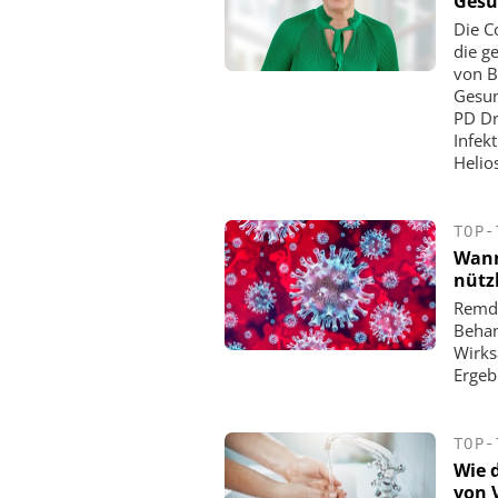
Gesu
Die C
die g
von B
Gesun
PD Dr.
Infek
Helio
TOP-
Wann
nützl
Remde
Behan
Wirks
Ergeb
TOP-
Wie 
von 