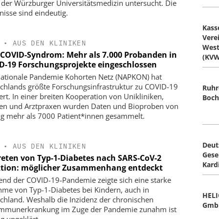
der Würzburger Universitätsmedizin untersucht. Die
nisse sind eindeutig.
Kass
Vere
•
AUS DEN KLINIKEN
West
-COVID-Syndrom: Mehr als 7.000 Probanden in
(KVW
D-19 Forschungsprojekte eingeschlossen
ationale Pandemie Kohorten Netz (NAPKON) hat
chlands größte Forschungsinfrastruktur zu COVID-19
Ruhr
iert. In einer breiten Kooperation von Unikliniken,
Boc
ken und Arztpraxen wurden Daten und Bioproben von
ng mehr als 7000 Patient*innen gesammelt.
Deut
•
AUS DEN KLINIKEN
Gesel
reten von Typ-1-Diabetes nach SARS-CoV-2
Kard
ktion: möglicher Zusammenhang entdeckt
nd der COVID-19-Pandemie zeigte sich eine starke
me von Typ-1-Diabetes bei Kindern, auch in
HELI
chland. Weshalb die Inzidenz der chronischen
Gmb
mmunerkrankung im Zuge der Pandemie zunahm ist