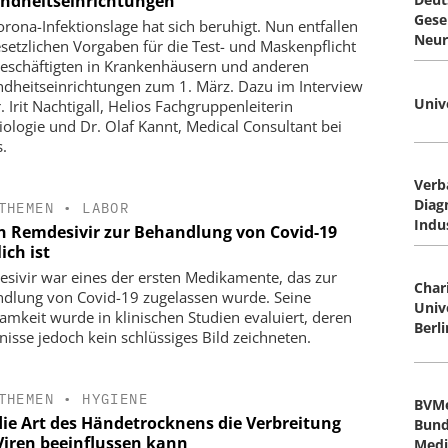
ndheitseinrichtungen
Gesel
orona-Infektionslage hat sich beruhigt. Nun entfallen
Neur
esetzlichen Vorgaben für die Test- und Maskenpflicht
eschäftigten in Krankenhäusern und anderen
dheitseinrichtungen zum 1. März. Dazu im Interview
Univ
 Irit Nachtigall, Helios Fachgruppenleiterin
tiologie und Dr. Olaf Kannt, Medical Consultant bei
s.
Verb
Diag
THEMEN
•
LABOR
Indu
 Remdesivir zur Behandlung von Covid-19
ich ist
sivir war eines der ersten Medikamente, das zur
Char
dlung von Covid-19 zugelassen wurde. Seine
Univ
amkeit wurde in klinischen Studien evaluiert, deren
Berli
nisse jedoch kein schlüssiges Bild zeichneten.
THEMEN
•
HYGIENE
BVMe
die Art des Händetrocknens die Verbreitung
Bund
Viren beeinflussen kann
Medi