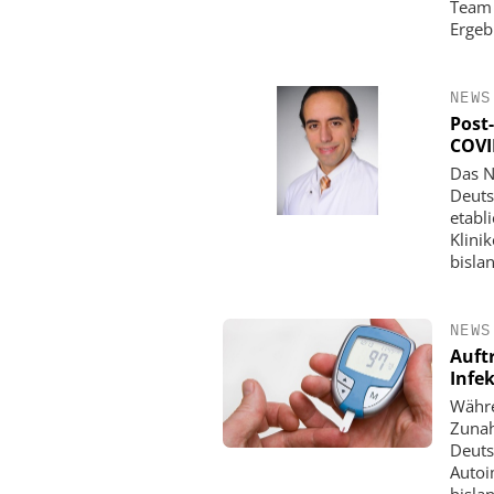
Team 
Ergeb
NEWS
Post
COVI
Das N
Deuts
etabl
Klini
bisla
NEWS
Auft
Infe
Währe
Zunah
Deuts
Autoi