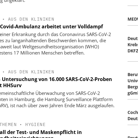
ng ungeklärt.
MED
•
AUS DEN KLINIKEN
-Covid-Ambulanz arbeitet unter Volldampf
einer Erkrankung durch das Coronavirus SARS-CoV-2
Deut
es zu langanhaltenden Beschwerden kommen, die
Kreb
aweit laut Weltgesundheitsorganisation (WHO)
DKF
stens 17 Millionen Menschen betreffen.
•
AUS DEN KLINIKEN
Beru
 Untersuchung von 16.000 SARS-CoV-2-Proben
Univ
t HHSurv
Berg
gGm
emeinschaftliche Überwachung von SARS-CoV-2
nten in Hamburg, die Hamburg Surveillance Plattform
RV), ist nach über zwei Jahren Ende März ausgelaufen.
Coch
Deut
THEMEN
•
HYGIENE
all der Test- und Maskenpflicht in
Deut