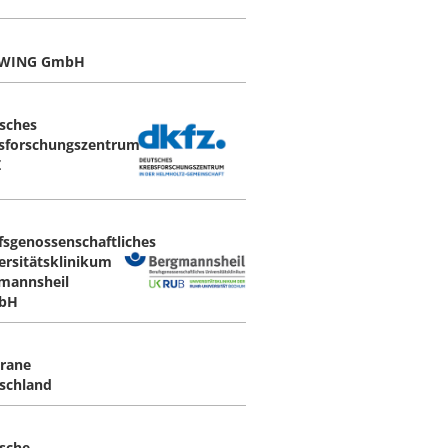
WING GmbH
sches
sforschungszentrum
Z
fsgenossenschaftliches
ersitätsklinikum
mannsheil
bH
rane
schland
sche