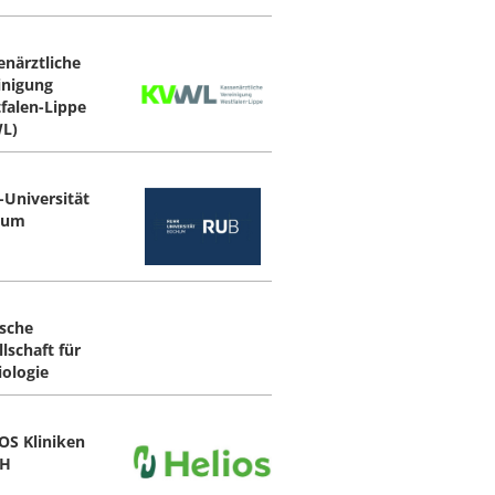
enärztliche
inigung
falen-Lippe
L)
-Universität
hum
sche
lschaft für
iologie
OS Kliniken
H