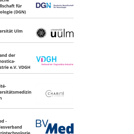
lschaft für
ologie (DGN)
ersität Ulm
and der
nostica-
strie e.V. VDGH
ité-
ersitätsmedizin
n
d -
esverband
zintechnologie