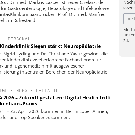
Nachr
-Doz. Dr. med. Markus Casper ist neuer Chefarzt der
sowie
k für Gastroenterologie, Hepatologie und Infektiologie
ritasKlinikum Saarbrücken. Prof. Dr. med. Manfred
geht in Ruhestand.
Mit I
unse
•
PERSONAL
zu.
Kinderklinik Siegen stärkt Neuropädiatrie
r. Sigrid Lyding und Dr. Christiane Yavuz gewinnt die
ner Kinderklinik zwei erfahrene Fachärztinnen für
r- und Jugendmedizin mit ausgewiesener
alisierung in zentralen Bereichen der Neuropädiatrie.
IGE
•
NEWS
•
E-HEALTH
2026 – Zukunft gestalten: Digital Health trifft
kenhaus-Praxis
1. – 23. April 2026 kommen in Berlin Expert*innen,
eller und Top-Speaker zusammen.