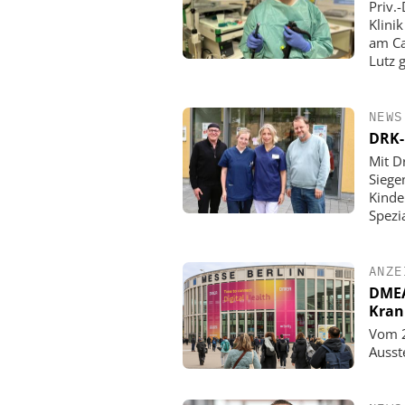
Priv.
Klini
am Ca
Lutz 
NEWS
DRK-
Mit D
Siege
Kinde
Spezi
ANZE
DMEA 
Kran
Vom 2
Ausst