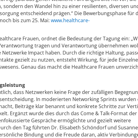
sondern den Wandel hin zu einer resilienten, diversen un
rsorgung entscheidend prägen.“ Die Bewerbungsphase für 
noch bis zum 25. Mai:
www.healthcare-
ealthcare Frauen, ordnet die Bedeutung der Tagung ein: „W
Verantwortung tragen und Verantwortung übernehmen wol
e Netzwerke Impact haben. Durch die richtige Haltung, pas
ntakte gezielt zu nutzen, entsteht Wirkung, für jede Einzeln
swesens. Genau das macht die Healthcare Frauen unverzich
gsleistung
lich, dass Netzwerken keine Frage der zufälligen Begegnung
entscheidung. In moderierten Networking Sprints wurden 
acht, Beiträge klar benannt und konkrete Schritte zur Vert
kelt. Ergänzt wurde dies durch das Come & Talk-Format der
nfokussierte Gespräche ermöglichte und gezielt weitere
urch den Tag führten Dr. Elisabeth Schöndorf und Susanne
 persönliche Bindung und die Freude daran, aktiv Verbindung