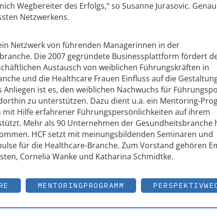
mich Wegbereiter des Erfolgs,“ so Susanne Jurasovic. Genau
ssten Netzwerkens.
t ein Netzwerk von führenden Managerinnen in der
ranche. Die 2007 gegründete Businessplattform fördert d
schäftlichen Austausch von weiblichen Führungskräften in
nche und die Healthcare Frauen Einfluss auf die Gestaltun
Anliegen ist es, den weiblichen Nachwuchs für Führungspo
orthin zu unterstützen. Dazu dient u.a. ein Mentoring-Pr
n mit Hilfe erfahrener Führungspersönlichkeiten auf ihrem
rstützt. Mehr als 90 Unternehmen der Gesundheitsbranche
nommen. HCF setzt mit meinungsbildenden Seminaren und
ulse für die Healthcare-Branche. Zum Vorstand gehören Em
risten, Cornelia Wanke und Katharina Schmidtke.
RE
MENTORINGPROGRAMM
PERSPEKTIVWE