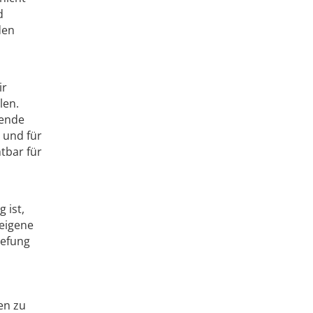
d
den
ir
len.
sende
e und für
tbar für
 ist,
eigene
iefung
en zu