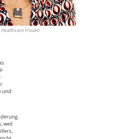
r Healthcare Frauen
as
ir
u
er
e und
nderung.
, weil
llers,
nicht