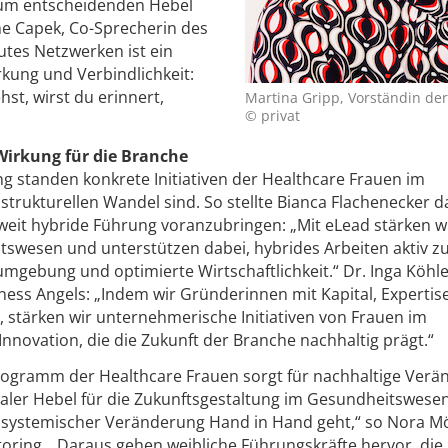
zum entscheidenden Hebel
ine Capek, Co-Sprecherin des
utes Netzwerken ist ein
rkung und Verbindlichkeit:
st, wirst du erinnert,
Martina Gripp, Vorständin de
© privat
Wirkung für die Branche
 standen konkrete Initiativen der Healthcare Frauen im
 strukturellen Wandel sind. So stellte Bianca Flachenecker d
eit hybride Führung voranzubringen: „Mit eLead stärken w
swesen und unterstützen dabei, hybrides Arbeiten aktiv z
tsumgebung und optimierte Wirtschaftlichkeit.“ Dr. Inga Köhl
ness Angels: „Indem wir Gründerinnen mit Kapital, Expertis
stärken wir unternehmerische Initiativen von Frauen im
novation, die die Zukunft der Branche nachhaltig prägt.“
rogramm der Healthcare Frauen sorgt für nachhaltige Verä
raler Hebel für die Zukunftsgestaltung im Gesundheitswesen
it systemischer Veränderung Hand in Hand geht,“ so Nora Mö
oring. „Daraus gehen weibliche Führungskräfte hervor, die 