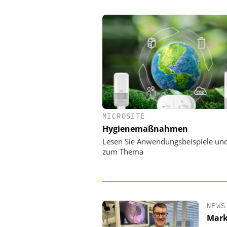
MICROSITE
EASY SOFTWARE
Hygienemaßnahmen
Digitalisierung 
Personalmanagement: Vo
Lesen Sie Anwendungsbeispiele un
Ordnung zur KI-fähigen
zum Thema
NEWS
Mark