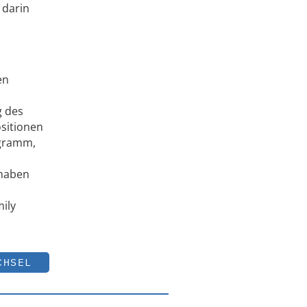
 darin
en
g des
sitionen
ogramm,
 haben
ily
CHSEL