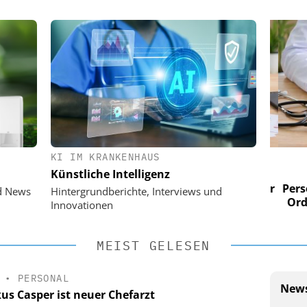
KI IM KRANKENHAUS
 AG
EASY SOFTWARE AG
Künstliche Intelligenz
im
Digitalisierung im
n digitaler
Personalmanagement: Von digitaler
Perso
d News
Hintergrundberichte, Interviews und
 Steuerung
Ordnung zur KI-fähigen Steuerung
Ordn
Innovationen
MEIST GELESEN
•
PERSONAL
News
us Casper ist neuer Chefarzt