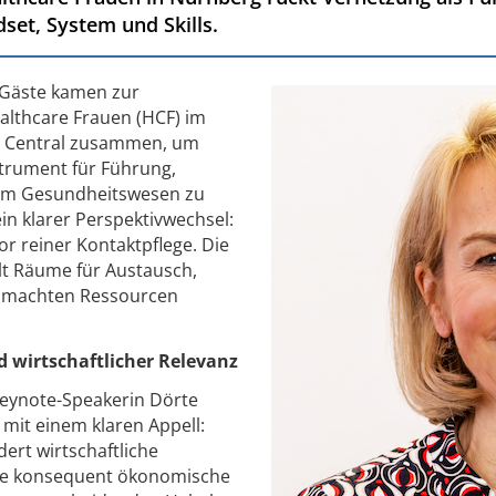
et, System und Skills.
 Gäste kamen zur
althcare Frauen (HCF) im
g Central zusammen, um
strument für Führung,
 im Gesundheitswesen zu
ein klarer Perspektivwechsel:
r reiner Kontaktpflege. Die
lt Räume für Austausch,
g, machten Ressourcen
d wirtschaftlicher Relevanz
 Keynote-Speakerin Dörte
 mit einem klaren Appell:
ert wirtschaftliche
ke konsequent ökonomische