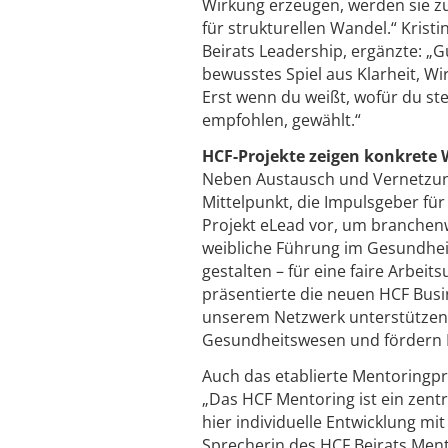
Wirkung erzeugen, werden sie 
für strukturellen Wandel.“ Krist
Beirats Leadership, ergänzte: „G
bewusstes Spiel aus Klarheit, Wi
Erst wenn du weißt, wofür du steh
empfohlen, gewählt.“
HCF-Projekte zeigen konkrete 
Neben Austausch und Vernetzung
Mittelpunkt, die Impulsgeber für
Projekt eLead vor, um branchenw
weibliche Führung im Gesundheit
gestalten – für eine faire Arbei
präsentierte die neuen HCF Busi
unserem Netzwerk unterstützen, 
Gesundheitswesen und fördern In
Auch das etablierte Mentoringp
„Das HCF Mentoring ist ein zent
hier individuelle Entwicklung m
Sprecherin des HCF Beirats Ment