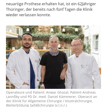
neuartige Prothese erhalten hat, ist ein 62Jähriger
Thüringer, der bereits nach fünf Tagen die Klinik
wieder verlassen konnte.
Operateure und Patient: Anwar Ghazal, Patient Andreas
Lannßky und PD Dr. med. Daniel Kämmerer, Oberarzt an
der Klinik für Allgemeine Chirurgie / Viszeralchirurgie,
Weiterbildung Gefäßchirurgie (v.l.n.r.)