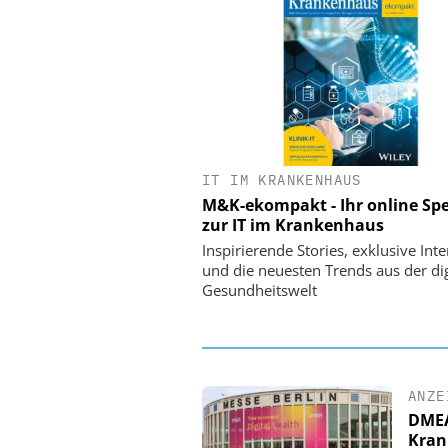
IT IM KRANKENHAUS
EASY SOFTWARE
M&K-ekompakt - Ihr online Spe
Digitalisierung 
zur IT im Krankenhaus
Personalmanagement: Vo
Ordnung zur KI-fähigen
Inspirierende Stories, exklusive Int
und die neuesten Trends aus der dig
Gesundheitswelt
ANZE
DMEA 
Kran