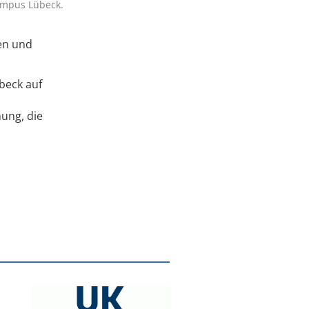
ampus Lübeck.
hen und
beck auf
ung, die