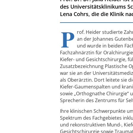
des Universitätsklinikums S
Lena Cohrs, die die Klinik n
P
rof. Heider studierte Z
an der Johannes Gutenbe
und wurde in beiden Fäch
Fachzahnärztin für Oralchirurgie
Kiefer- und Gesichtschirurgie, fü
Zusatzbezeichnung Plastische Op
war sie an der Universitätsmedizi
als Oberärztin. Dort leitete sie d
Kiefer-Gaumenspalten und krani
sowie „Orthognathe Chirurgie“ u
Sprecherin des Zentrums für Se
Ihre klinischen Schwerpunkte u
Spektrum des Fachgebietes inkl
und rekonstruktiven Mund-, Kief
Gesichtschirurgie sowie Traumat