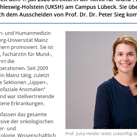
chleswig-Holstein (UKSH) am Campus Lübeck. Sie üb
ach dem Ausscheiden von Prof. Dr. Dr. Peter Sieg ko
ahn- und Humanmedizin
rg-Universität Mainz
ern promoviert. Sie ist
, Fachärztin für Mund-,
hrt die
erationen. Seit 2009
n Mainz tätig, zuletzt
ie Sektionen „Lippen-,
ofaziale Anomalien“
nd war stellvertretende
ltene Erkrankungen.
mfassen das gesamte
usive der onkologischen
er- und
Prof. Julia Heider leitet zukünftig 
ologie. Wissenschaftlich