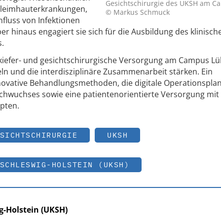
Gesichtschirurgie des UKSH am C
chleimhauterkrankungen,
© Markus Schmuck
nfluss von Infektionen
r hinaus engagiert sie sich für die Ausbildung des klinisc
.
 kiefer- und gesichtschirurgische Versorgung am Campus Lü
n und die interdisziplinäre Zusammenarbeit stärken. Ein
novative Behandlungsmethoden, die digitale Operationsplan
chwuchses sowie eine patientenorientierte Versorgung mit
epten.
SICHTSCHIRURGIE
UKSH
SCHLESWIG-HOLSTEIN (UKSH)
g-Holstein (UKSH)