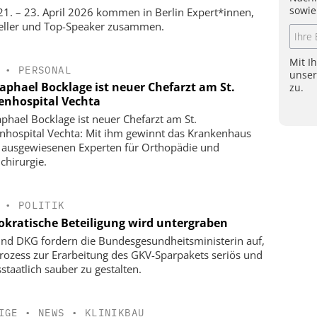
sowie
1. – 23. April 2026 kommen in Berlin Expert*innen,
eller und Top-Speaker zusammen.
Mit I
•
PERSONAL
unse
Raphael Bocklage ist neuer Chefarzt am St.
zu.
enhospital Vechta
aphael Bocklage ist neuer Chefarzt am St.
nhospital Vechta: Mit ihm gewinnt das Krankenhaus
 ausgewiesenen Experten für Orthopädie und
chirurgie.
•
POLITIK
kratische Beteiligung wird untergraben
nd DKG fordern die Bundesgesundheitsministerin auf,
rozess zur Erarbeitung des GKV-Sparpakets seriös und
staatlich sauber zu gestalten.
IGE
•
NEWS
•
KLINIKBAU