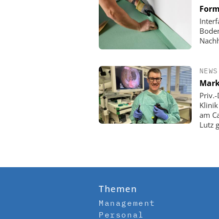
Form
Inter
Boden
Nachh
NEWS
Mark
Priv.
Klini
am Ca
Lutz 
Themen
Management
Personal