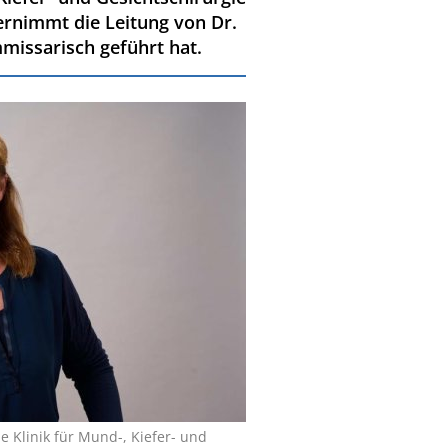
ernimmt die Leitung von Dr.
mmissarisch geführt hat.
die Klinik für Mund-, Kiefer- und