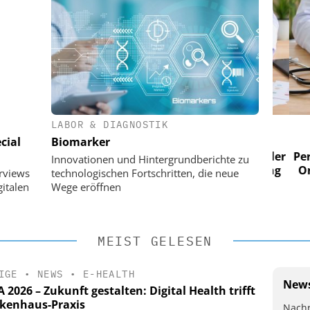
LABOR & DIAGNOSTIK
 AG
EASY SOFTWARE AG
cial
Biomarker
im
Digitalisierung im
n digitaler
Personalmanagement: Von digitaler
Perso
Innovationen und Hintergrundberichte zu
 Steuerung
Ordnung zur KI-fähigen Steuerung
Ordn
erviews
technologischen Fortschritten, die neue
italen
Wege eröffnen
MEIST GELESEN
IGE
•
NEWS
•
E-HEALTH
News
2026 – Zukunft gestalten: Digital Health trifft
kenhaus-Praxis
Nachr