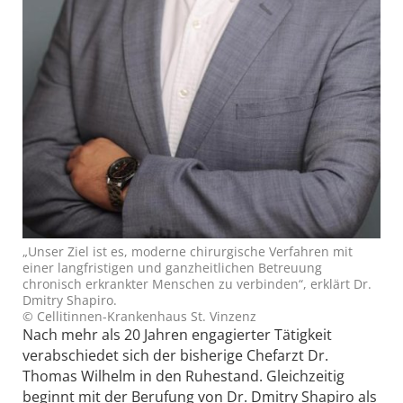
„Unser Ziel ist es, moderne chirurgische Verfahren mit
einer langfristigen und ganzheitlichen Betreuung
chronisch erkrankter Menschen zu verbinden“, erklärt Dr.
Dmitry Shapiro.
© Cellitinnen-Krankenhaus St. Vinzenz
Nach mehr als 20 Jahren engagierter Tätigkeit
verabschiedet sich der bisherige Chefarzt Dr.
Thomas Wilhelm in den Ruhestand. Gleichzeitig
beginnt mit der Berufung von Dr. Dmitry Shapiro als