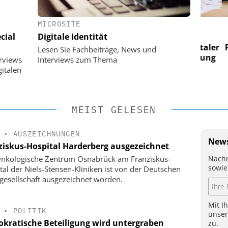
MICROSITE
 AG
EASY SOFTWARE AG
cial
Digitale Identität
im
Digitalisierung im
n digitaler
Personalmanagement: Von digitaler
Perso
Lesen Sie Fachbeiträge, News und
 Steuerung
Ordnung zur KI-fähigen Steuerung
Ordn
erviews
Interviews zum Thema
italen
MEIST GELESEN
•
AUSZEICHNUNGEN
News
ziskus-Hospital Harderberg ausgezeichnet
Nachr
nkologische Zentrum Osnabrück am Franziskus-
sowie
tal der Niels-Stensen-Kliniken ist von der Deutschen
gesellschaft ausgezeichnet worden.
Mit I
•
POLITIK
unse
kratische Beteiligung wird untergraben
zu.