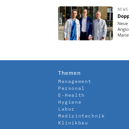
NEWS
Dopp
Neue 
Angio
Mari
Themen
Management
Personal
E-Health
Hygiene
Labor
Medizintechnik
Klinikbau