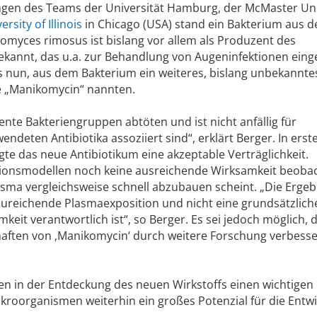
gen des Teams der Universität Hamburg, der McMaster Uni
ersity of Illinois
in Chicago (USA) stand ein Bakterium aus d
tomyces rimosus ist bislang vor allem als Produzent des
bekannt, das u.a. zur Behandlung von Augeninfektionen eing
s nun, aus dem Bakterium ein weiteres, bislang unbekannte
ie „Manikomycin“ nannten.
nte Bakteriengruppen abtöten und ist nicht anfällig für
wendeten Antibiotika assoziiert sind“, erklärt Berger. In erst
e das neue Antibiotikum eine akzeptable Verträglichkeit.
ktionsmodellen noch keine ausreichende Wirksamkeit beobac
lasma vergleichsweise schnell abzubauen scheint. „Die Ergeb
zureichende Plasmaexposition und nicht eine grundsätzlich
amkeit verantwortlich ist“, so Berger. Es sei jedoch möglich, 
aften von ‚Manikomycin‘ durch weitere Forschung verbess
n in der Entdeckung des neuen Wirkstoffs einen wichtigen
ikroorganismen weiterhin ein großes Potenzial für die Entw