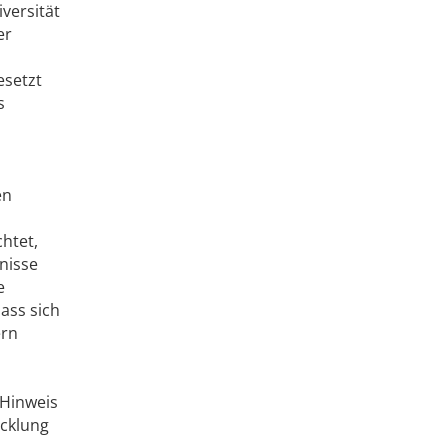
versität
er
esetzt
s
en
htet,
nisse
e
dass sich
ern
 Hinweis
icklung