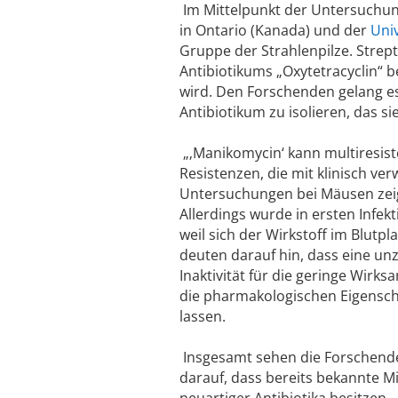
Im Mittelpunkt der Untersuchun
in Ontario (Kanada) und der
Univ
Gruppe der Strahlenpilze. Strep
Antibiotikums „Oxytetracyclin“ 
wird. Den Forschenden gelang e
Antibiotikum zu isolieren, das s
„‚Manikomycin‘ kann multiresiste
Resistenzen, die mit klinisch ver
Untersuchungen bei Mäusen zeigt
Allerdings wurde in ersten Infe
weil sich der Wirkstoff im Blutp
deuten darauf hin, dass eine un
Inaktivität für die geringe Wirks
die pharmakologischen Eigensch
lassen.
Insgesamt sehen die Forschende
darauf, dass bereits bekannte M
neuartiger Antibiotika besitzen.