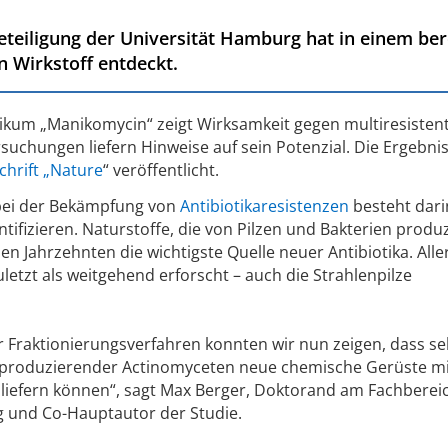
teiligung der Universität Hamburg hat in einem ber
 Wirkstoff entdeckt.
iotikum „Manikomycin“ zeigt Wirksamkeit gegen multiresisten
rsuchungen liefern Hinweise auf sein Potenzial. Die Ergebni
chrift „Nature
“ veröffentlicht.
bei der Bekämpfung von
Antibiotikaresistenzen
besteht dari
ntifizieren. Naturstoffe, die von Pilzen und Bakterien produz
 Jahrzehnten die wichtigste Quelle neuer Antibiotika. Alle
etzt als weitgehend erforscht – auch die Strahlenpilze
 Fraktionierungsverfahren konnten wir nun zeigen, dass se
aproduzierender Actinomyceten neue chemische Gerüste mi
liefern können“, sagt Max Berger, Doktorand am Fachberei
 und Co-Hauptautor der Studie.