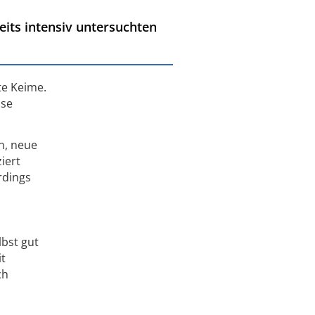
eits intensiv untersuchten
te Keime.
sse
n, neue
iert
rdings
lbst gut
t
ch