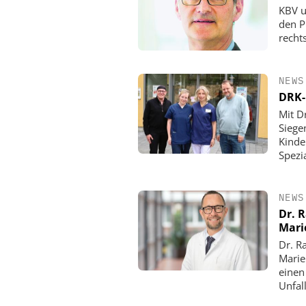
KBV u
den P
rechts
NEWS
DRK-
Mit D
Siege
Kinde
Spezi
NEWS
Dr. 
Mari
Dr. R
Marie
einen
Unfall