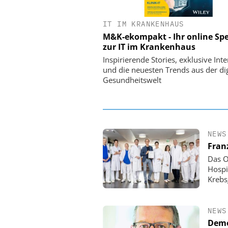
IT IM KRANKENHAUS
EASY SOFTWARE
M&K-ekompakt - Ihr online Spe
Digitalisierung 
zur IT im Krankenhaus
Personalmanagement: Vo
Ordnung zur KI-fähigen
Inspirierende Stories, exklusive Int
und die neuesten Trends aus der dig
Gesundheitswelt
NEWS
Fran
Das O
Hospi
Krebs
NEWS
Demo