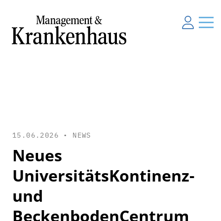
15.06.2026 •
NEWS
Neues
UniversitätsKontinenz-
und
BeckenbodenCentrum