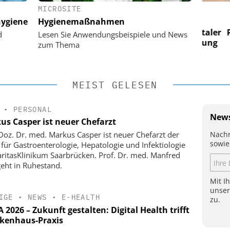
MICROSITE
 AG
EASY SOFTWARE AG
ygiene
Hygienemaßnahmen
im
Digitalisierung im
n digitaler
Personalmanagement: Von digitaler
Perso
d
Lesen Sie Anwendungsbeispiele und News
 Steuerung
Ordnung zur KI-fähigen Steuerung
Ordn
zum Thema
MEIST GELESEN
•
PERSONAL
News
us Casper ist neuer Chefarzt
Nachr
-Doz. Dr. med. Markus Casper ist neuer Chefarzt der
sowie
k für Gastroenterologie, Hepatologie und Infektiologie
ritasKlinikum Saarbrücken. Prof. Dr. med. Manfred
geht in Ruhestand.
Mit I
unse
IGE
•
NEWS
•
E-HEALTH
zu.
2026 – Zukunft gestalten: Digital Health trifft
kenhaus-Praxis