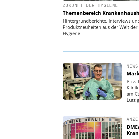
ZUKUNFT DER HYGIENE
EASY SOFTWARE
Themenbereich Krankenhaush
Digitalisierung 
Personalmanagement: Vo
Hintergrundberichte, Interviews un
Ordnung zur KI-fähigen
Produktneuheiten aus der Welt der
Hygiene
NEWS
Mark
Priv.
Klini
am Ca
Lutz 
ANZE
DMEA 
Kran