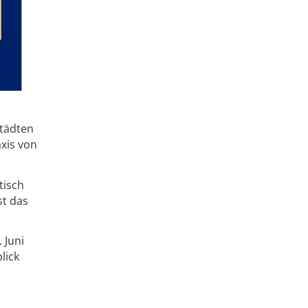
städten
xis von
tisch
st das
 Juni
lick