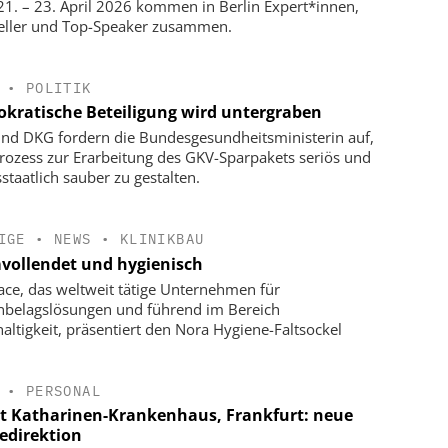
1. – 23. April 2026 kommen in Berlin Expert*innen,
eller und Top-Speaker zusammen.
•
POLITIK
kratische Beteiligung wird untergraben
nd DKG fordern die Bundesgesundheitsministerin auf,
rozess zur Erarbeitung des GKV-Sparpakets seriös und
staatlich sauber zu gestalten.
IGE
•
NEWS
•
KLINIKBAU
vollendet und hygienisch
face, das weltweit tätige Unternehmen für
belagslösungen und führend im Bereich
altigkeit, präsentiert den Nora Hygiene-Faltsockel
•
PERSONAL
t Katharinen-Krankenhaus, Frankfurt: neue
gedirektion