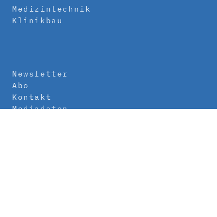
Medizintechnik
Klinikbau
Newsletter
Abo
Kontakt
Mediadaten
Über uns
Impressum
Datenschutz
AGB