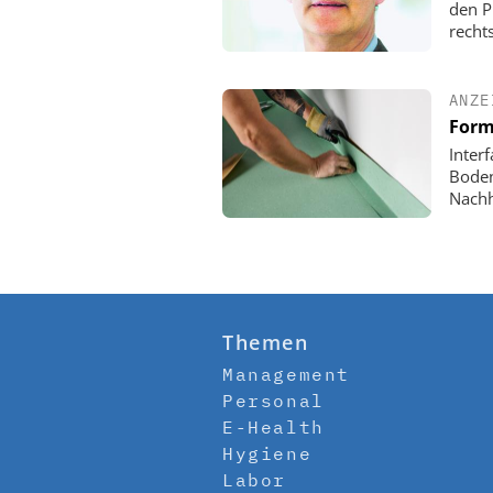
den P
rechts
ANZE
Form
Inter
Boden
Nachh
Themen
Management
Personal
E-Health
Hygiene
Labor