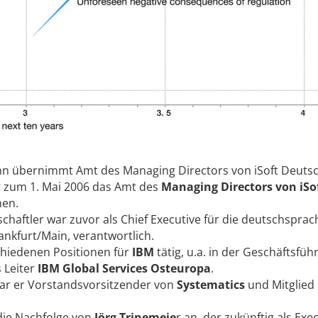
nn übernimmt Amt des Managing Directors von iSoft Deutsc
t zum 1. Mai 2006 das Amt des
Managing Directors von iSo
en.
chaftler war zuvor als Chief Executive für die deutschsprac
rankfurt/Main, verantwortlich.
chiedenen Positionen für
IBM
tätig, u.a. in der Geschäftsfü
 Leiter
IBM Global Services Osteuropa
.
r er Vorstandsvorsitzender von
Systematics
und Mitglied
 die Nachfolge von
Jörg Trinemeie
r an, der zukünftig als Exe