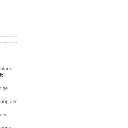
hland.
ft
hige
hrung der
 der
cutive