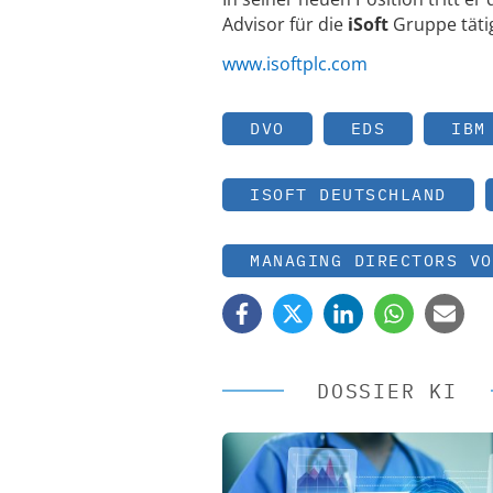
Advisor für die
iSoft
Gruppe tätig
www.isoftplc.com
DVO
EDS
IBM
ISOFT DEUTSCHLAND
MANAGING DIRECTORS VO
DOSSIER KI