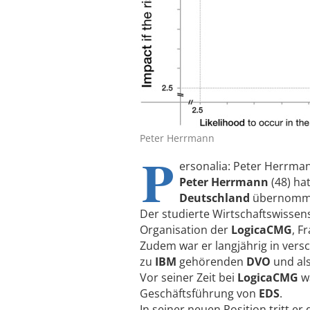
Peter Herrmann
P
ersonalia: Peter Herrma
Peter Herrmann
(48) ha
Deutschland
übernomm
Der studierte Wirtschaftswissens
Organisation der
LogicaCMG
, F
Zudem war er langjährig in vers
zu
IBM
gehörenden
DVO
und als
Vor seiner Zeit bei
LogicaCMG
wa
Geschäftsführung von
EDS
.
In seiner neuen Position tritt er