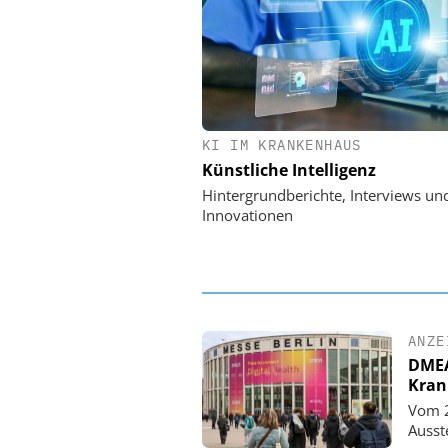
KI IM KRANKENHAUS
EASY SOFTWARE
Künstliche Intelligenz
Digitalisierung 
Personalmanagement: Vo
Hintergrundberichte, Interviews un
Ordnung zur KI-fähigen
Innovationen
ANZE
DMEA 
Kran
Vom 2
Ausst