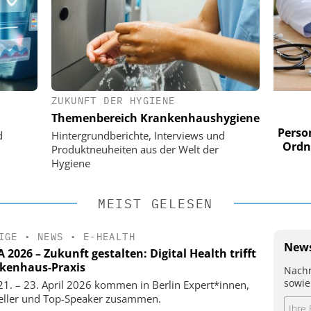
ZUKUNFT DER HYGIENE
 AG
EASY SOFTWARE AG
Themenbereich Krankenhaushygiene
im
Digitalisierung im
n digitaler
Personalmanagement: Von digitaler
Perso
d
Hintergrundberichte, Interviews und
 Steuerung
Ordnung zur KI-fähigen Steuerung
Ordn
Produktneuheiten aus der Welt der
Hygiene
MEIST GELESEN
IGE
•
NEWS
•
E-HEALTH
News
2026 – Zukunft gestalten: Digital Health trifft
kenhaus-Praxis
Nachr
sowie
1. – 23. April 2026 kommen in Berlin Expert*innen,
eller und Top-Speaker zusammen.