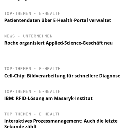
TOP-THEMEN
•
E-HEALTH
Patientendaten über E-Health-Portal verwaltet
NEWS
•
UNTERNEHMEN
Roche organisiert Applied-Science-Geschäft neu
TOP-THEMEN
•
E-HEALTH
Cell-Chip: Bildverarbeitung für schnellere Diagnose
TOP-THEMEN
•
E-HEALTH
IBM: RFID-Lösung am Masaryk-Institut
TOP-THEMEN
•
E-HEALTH
Interaktives Prozessmanagement: Auch die letzte
Sekunde zählt