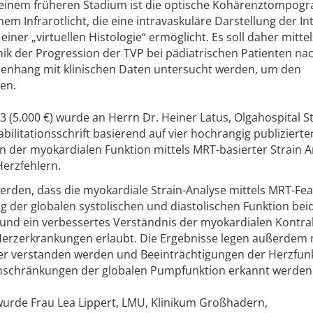
n einem früheren Stadium ist die optische Kohärenztompogr
 Infrarotlicht, die eine intravaskuläre Darstellung der In
ner „virtuellen Histologie“ ermöglicht. Es soll daher mitte
k der Progression der TVP bei pädiatrischen Patienten na
enhang mit klinischen Daten untersucht werden, um den
en.
 (5.000 €) wurde an Herrn Dr. Heiner Latus, Olgahospital St
bilitationsschrift basierend auf vier hochrangig publizierte
on der myokardialen Funktion mittels MRT-basierter Strain 
erzfehlern.
werden, dass die myokardiale Strain-Analyse mittels MRT-Fea
 der globalen systolischen und diastolischen Funktion bei
t und ein verbessertes Verständnis der myokardialen Kontra
rzerkrankungen erlaubt. Die Ergebnisse legen außerdem 
r verstanden werden und Beeinträchtigungen der Herzfun
Einschränkungen der globalen Pumpfunktion erkannt werden
wurde Frau Lea Lippert, LMU, Klinikum Großhadern,