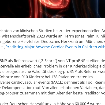
chten von klinischen Studien bis zu tier-experimentellen A
e Wissenschaftspreis 2023 wurde an Herrn Jonas Palm, Klinik
Angeborene Herzfehler, Deutsches Herzzentrum München, 
it „
Predicting Major Adverse Cardiac Events in Children wit
BNP als Referenzwert („Z-Score“) von NT-proBNP stellten d
tervalle ein erhebliches Problem in der Kinderkardiologie d
ie prognostische Validität des zlog-proBNP als Referenzwer
Kohorte von 910 Kindern; bei 138 Patienten traten im
rse cardiovascular events (MACE; definiert als Tod, Reani
e Dekompensation) auf. Von allen erhobenen Variablen, da
zlog-proBNP zusammen mit dem Alter der beste Prädiktor v
ng der Deutschen Herzstiftung in Höhe von 60.000 € wurde