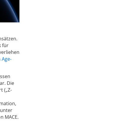
nsätzen.
 für
verliehen
h Age-
essen
ar. Die
t („Z-
mation,
runter
on MACE.