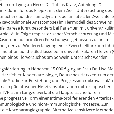
n und ging an Herrn Dr. Tobias Kratz, Abteilung für
linik Bonn, für das Projekt mit dem Ziel: „Untersuchung des
ittmachers auf die Hämodynamik bei unilateraler Zwerchfell
re cavopulmonale Anastomose) im Tiermodell des Schweins“.
fellparese führt besonders bei Patienten mit univentrikulä
orbidität in Folge respiratorischer Verschlechterung und M
Basierend auf primären Forschungsergebnissen zu einem
her, der zur Wiedererlangung einer Zwerchfellfunktion führt,
timulation auf die Blutflüsse beim univentrikulären Herzen 
hmen eines Tierversuches am Schwein untersucht werden.
gsförderung in Höhe von 15.000 € ging an Frau Dr. Lisa-Ma
e Herzfehler-Kinderkardiologie, Deutsches Herzzentrum der 
dinale Studie zur Entstehung und Progression mikrovaskulär
 nach pädiatrischer Herztransplantation mittels optischer
TVP ist im Langzeitverlauf die Hauptursache für ein
e progressive Form einer Intima-proliferierenden Arteriosk
mmunologische und nicht-immunologische Prozesse. Zur
t die Koronarangiographie. Alternative sensitivere Methode