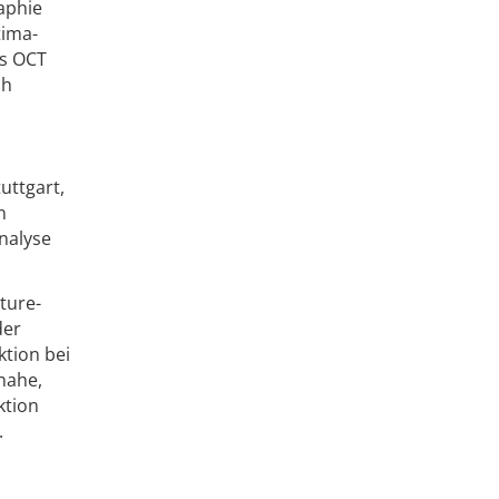
aphie
tima-
ls OCT
ch
uttgart,
n
Analyse
ture-
der
ktion bei
nahe,
ktion
.