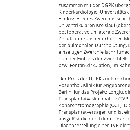
zusammen mit der DGPK übergebe
Kinderkardiologie, Universitätsk
Einflusses eines Zwerchfellschr
univentrikulären Kreislauf (obe
postoperative unilaterale Zwerch
Zirkulation zu einer erhöhten M
der pulmonalen Durchblutung. 
einseitigen Zwerchfellschrittmac
nun der Einfluss der Zwerchfells
bzw. Fontan-Zirkulation) im Ra
Der Preis der DGPK zur Forschun
Rosenthal, Klinik für Angeboren
Berlin, für das Projekt: Longitu
Transplantatvaskulopathie (TVP)
Kohärenztomographie (OCT). Die 
Transplantatversagen und ist ein
ausgelöst die durch komplexe i
Diagnosestellung einer TVP dien