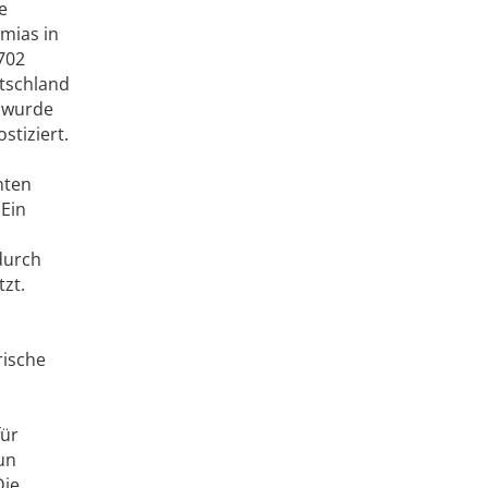
e
hmias in
702
utschland
n wurde
stiziert.
nten
 Ein
durch
zt.
rische
für
un
Die