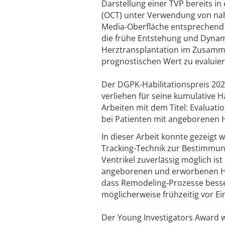
Darstellung einer TVP bereits i
(OCT) unter Verwendung von nahem
Media-Oberfläche entsprechend ei
die frühe Entstehung und Dynami
Herztransplantation im Zusamm
prognostischen Wert zu evaluier
Der DGPK-Habilitationspreis 2023
verliehen für seine kumulative Ha
Arbeiten mit dem Titel: Evaluati
bei Patienten mit angeborenen H
In dieser Arbeit konnte gezeigt 
Tracking-Technik zur Bestimmung
Ventrikel zuverlässig möglich is
angeborenen und erworbenen He
dass Remodeling-Prozesse besse
möglicherweise frühzeitig vor 
Der Young Investigators Award 