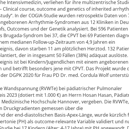
he Intensivmedizin, verliehen für ihre multizentrische Studi
 – Clinical course, outcome and genetics of inherited arrhyt
study“. In der COGIA-Studie wurden retrospektiv Daten von 
t angeborenen Arrhythmie-Syndromen aus 12 Kliniken in De
aufs, Outcomes und der Genetik analysiert. Bei 596 Patiente
 Brugada-Syndrom bei 37, die CPVT bei 69 Patienten diagno
 einem medianen Follow-up-Zeitraum von 4,9 Jahren ein
ignis, davon starben 11 am plötzlichen Herztod. 132 Patie
lantiert, der in insgesamt 50 Fällen (38%) adäquat auslöste.
ignis ist bei Kindern/Jugendlichen mit einem angeborenen
 und betrifft besonders jene mit CPVT. Das Projekt wurde 
der DGPK 2020 für Frau PD Dr. med. Cordula Wolf unterstüt
läre Wandspannung (RVWTe) bei pädiatrischer Pulmonaler
is 2023 (dotiert mit 1.000 €) an Herrn Hosan Hasan, Pädiat
n, Medizinische Hochschule Hannover, vergeben. Die RVWTe,
dem Druckgradienten gemessen über die
nd der end-diastolischen Basis-Apex-Länge, wurde kürzlich 
tonie (PH) als outcome-relevante Variable validiert und n
Studie bei 17 Kindern (Alter: 4-17 Jahre) mit PH angewandt. 