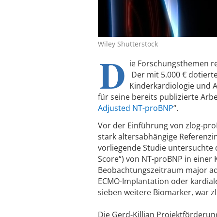
Wiley Shutterstock
D
ie Forschungsthemen rei
Der mit 5.000 € dotiert
Kinderkardiologie und 
für seine bereits publizierte Arbe
Adjusted NT-proBNP
“.
Vor der Einführung von zlog-pro
stark altersabhängige Referenzin
vorliegende Studie untersuchte d
Score“) von NT-proBNP in einer 
Beobachtungszeitraum major adve
ECMO-Implantation oder kardial
sieben weitere Biomarker, war 
Die Gerd-Killian Projektförderu