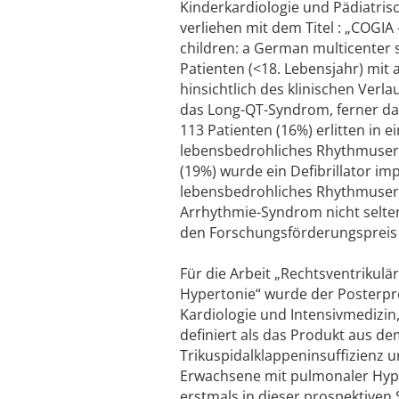
Kinderkardiologie und Pädiatrisc
verliehen mit dem Titel : „COGIA
children: a German multicenter 
Patienten (<18. Lebensjahr) mi
hinsichtlich des klinischen Verl
das Long-QT-Syndrom, ferner das
113 Patienten (16%) erlitten in
lebensbedrohliches Rhythmusere
(19%) wurde ein Defibrillator imp
lebensbedrohliches Rhythmusere
Arrhythmie-Syndrom nicht selten
den Forschungsförderungspreis 
Für die Arbeit „Rechtsventriku
Hypertonie“ wurde der Posterpre
Kardiologie und Intensivmedizi
definiert als das Produkt aus 
Trikuspidalklappeninsuffizienz u
Erwachsene mit pulmonaler Hyper
erstmals in dieser prospektiven 