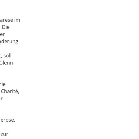
parese im
 Die
rer
inderung
 soll
(Glenn-
rie
Charité,
er
lerose,
 zur