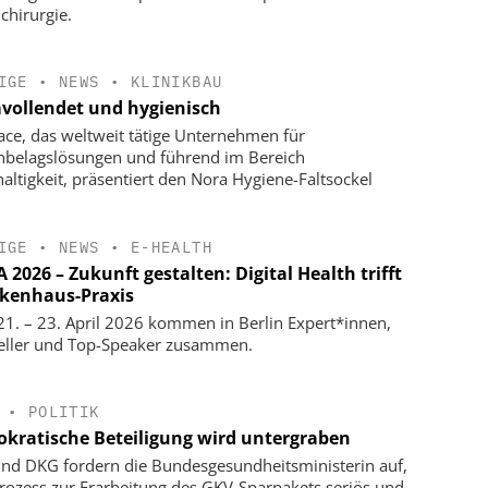
chirurgie.
IGE
•
NEWS
•
KLINIKBAU
vollendet und hygienisch
face, das weltweit tätige Unternehmen für
belagslösungen und führend im Bereich
altigkeit, präsentiert den Nora Hygiene-Faltsockel
IGE
•
NEWS
•
E-HEALTH
2026 – Zukunft gestalten: Digital Health trifft
kenhaus-Praxis
1. – 23. April 2026 kommen in Berlin Expert*innen,
eller und Top-Speaker zusammen.
•
POLITIK
kratische Beteiligung wird untergraben
nd DKG fordern die Bundesgesundheitsministerin auf,
rozess zur Erarbeitung des GKV-Sparpakets seriös und