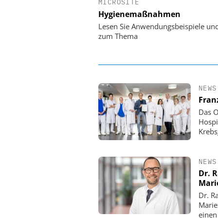
MICROSITE
EASY SOFTWARE
Hygienemaßnahmen
Digitalisierung 
Personalmanagement: Vo
Lesen Sie Anwendungsbeispiele un
Ordnung zur KI-fähigen
zum Thema
NEWS
Fran
Das O
Hospi
Krebs
NEWS
Dr. 
Mari
Dr. R
Marie
einen