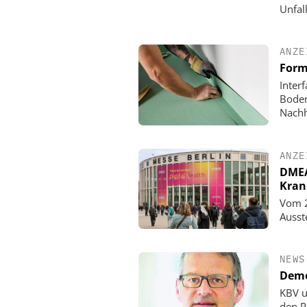
Unfall
ANZE
Form
Inter
Boden
Nachh
ANZE
DMEA 
Kran
Vom 2
Ausst
NEWS
Demo
KBV u
den P