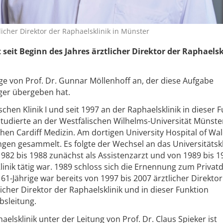
tlicher Direktor der Raphaelsklinik in Münster
st seit Beginn des Jahres ärztlicher Direktor der Raphaelsk
lge von Prof. Dr. Gunnar Möllenhoff an, der diese Aufgabe
ger übergeben hat.
schen Klinik I und seit 1997 an der Raphaelsklinik in dieser 
 studierte an der Westfälischen Wilhelms-Universität Münst
chen Cardiff Medizin. Am dortigen University Hospital of Wal
ungen gesammelt. Es folgte der Wechsel an das Universitätsk
982 bis 1988 zunächst als Assistenzarzt und von 1989 bis 1
linik tätig war. 1989 schloss sich die Ernennung zum Priva
1-Jährige war bereits von 1997 bis 2007 ärztlicher Direkto
licher Direktor der Raphaelsklinik und in dieser Funktion
bsleitung.
haelsklinik unter der Leitung von Prof. Dr. Claus Spieker ist