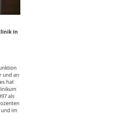
linik in
Funktion
er und an
es hat
linikum
997 als
tdozenten
r und im