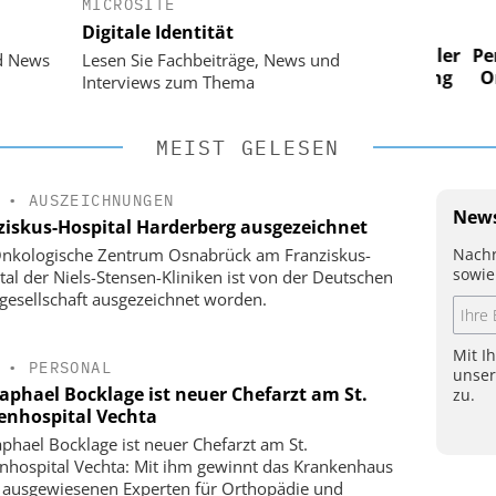
MICROSITE
 AG
EASY SOFTWARE AG
Digitale Identität
im
Digitalisierung im
n digitaler
Personalmanagement: Von digitaler
Perso
d News
Lesen Sie Fachbeiträge, News und
 Steuerung
Ordnung zur KI-fähigen Steuerung
Ordn
Interviews zum Thema
MEIST GELESEN
•
AUSZEICHNUNGEN
News
ziskus-Hospital Harderberg ausgezeichnet
Nachr
nkologische Zentrum Osnabrück am Franziskus-
sowie
tal der Niels-Stensen-Kliniken ist von der Deutschen
gesellschaft ausgezeichnet worden.
Mit I
•
PERSONAL
unse
Raphael Bocklage ist neuer Chefarzt am St.
zu.
enhospital Vechta
aphael Bocklage ist neuer Chefarzt am St.
nhospital Vechta: Mit ihm gewinnt das Krankenhaus
 ausgewiesenen Experten für Orthopädie und