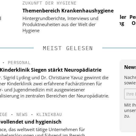
ZUKUNFT DER HYGIENE
 AG
EASY SOFTWARE AG
Themenbereich Krankenhaushygiene
im
Digitalisierung im
n digitaler
Personalmanagement: Von digitaler
Perso
d
Hintergrundberichte, Interviews und
 Steuerung
Ordnung zur KI-fähigen Steuerung
Ordn
Produktneuheiten aus der Welt der
Hygiene
MEIST GELESEN
•
PERSONAL
News
Kinderklinik Siegen stärkt Neuropädiatrie
Nachr
r. Sigrid Lyding und Dr. Christiane Yavuz gewinnt die
sowie
ner Kinderklinik zwei erfahrene Fachärztinnen für
r- und Jugendmedizin mit ausgewiesener
alisierung in zentralen Bereichen der Neuropädiatrie.
Mit I
unse
IGE
•
NEWS
•
KLINIKBAU
zu.
vollendet und hygienisch
face, das weltweit tätige Unternehmen für
belagslösungen und führend im Bereich