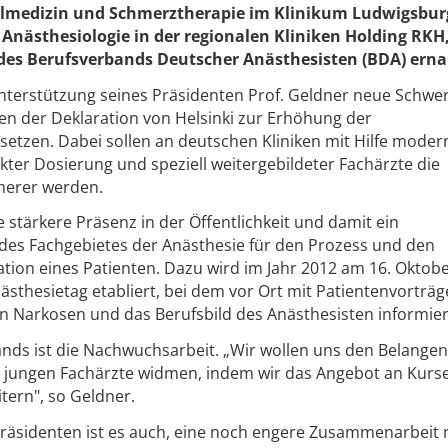
allmedizin und Schmerztherapie im Klinikum Ludwigsbur
 Anästhesiologie in der regionalen Kliniken Holding RKH
des Berufsverbands Deutscher Anästhesisten (BDA) erna
Unterstützung seines Präsidenten Prof. Geldner neue Schwe
aben der Deklaration von Helsinki zur Erhöhung der
setzen. Dabei sollen an deutschen Kliniken mit Hilfe moder
ter Dosierung und speziell weitergebildeter Fachärzte die
herer werden.
e stärkere Präsenz in der Öffentlichkeit und damit ein
es Fachgebietes der Anästhesie für den Prozess und den
tion eines Patienten. Dazu wird im Jahr 2012 am 16. Oktobe
ästhesietag etabliert, bei dem vor Ort mit Patientenvorträ
 Narkosen und das Berufsbild des Anästhesisten informier
bands ist die Nachwuchsarbeit. „Wir wollen uns den Belangen
r jungen Fachärzte widmen, indem wir das Angebot an Kurs
ern", so Geldner.
räsidenten ist es auch, eine noch engere Zusammenarbeit 