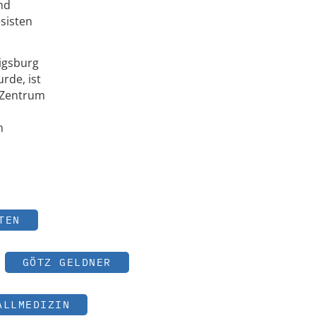
nd
sisten
wigsburg
rde, ist
m Zentrum
n
TEN
GÖTZ GELDNER
ALLMEDIZIN