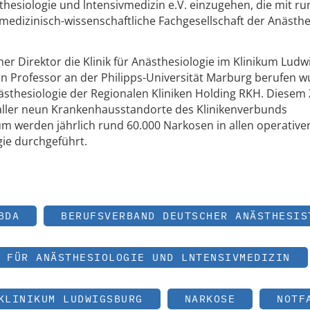
thesiologie und lntensivmedizin e.V. einzugehen, die mit ru
 medizinisch-wissenschaftliche Fachgesellschaft der Anästhe
cher Direktor die Klinik für Anästhesiologie im Klinikum Lud
 Professor an der Philipps-Universität Marburg berufen wu
ästhesiologie der Regionalen Kliniken Holding RKH. Diese
 aller neun Krankenhausstandorte des Klinikenverbunds
m werden jährlich rund 60.000 Narkosen in allen operative
ie durchgeführt.
BDA
BERUFSVERBAND DEUTSCHER ANÄSTHESIS
 FÜR ANÄSTHESIOLOGIE UND LNTENSIVMEDIZIN
KLINIKUM LUDWIGSBURG
NARKOSE
NOTF