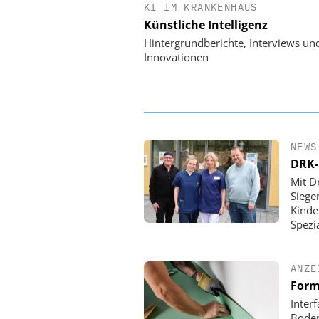
KI IM KRANKENHAUS
EASY SOFTWARE
Künstliche Intelligenz
Digitalisierung 
Personalmanagement: Vo
Hintergrundberichte, Interviews un
Ordnung zur KI-fähigen
Innovationen
NEWS
DRK-
Mit D
Siege
Kinde
Spezi
ANZE
Form
Inter
Boden