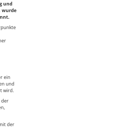
g und
, wurde
nnt.
rpunkte
ner
r ein
gen und
t wird.
 der
en,
mit der