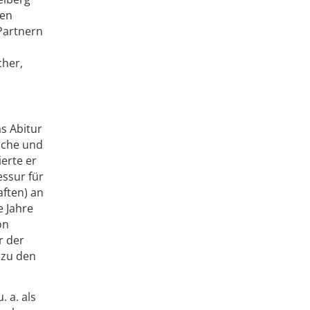
ien
Partnern
cher,
s Abitur
liche und
ierte er
essur für
ften) an
e Jahre
on
r der
 zu den
 a. als