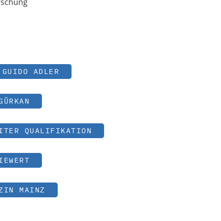
rschung
GUIDO ADLER
GÜRKAN
ITER QUALIFIKATION
IEWERT
ZIN MAINZ