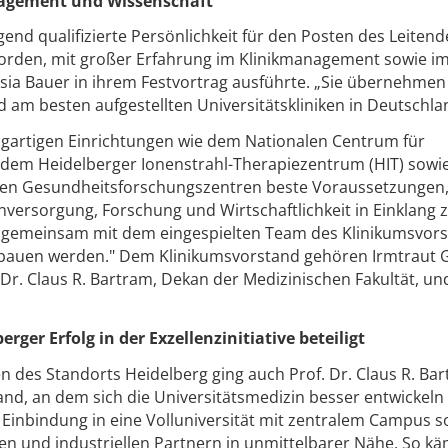
nagement und Wissenschaft
agend qualifizierte Persönlichkeit für den Posten des Leiten
worden, mit großer Erfahrung im Klinikmanagement sowie i
sia Bauer in ihrem Festvortrag ausführte. „Sie übernehmen
d am besten aufgestellten Universitätskliniken in Deutschla
igartigen Einrichtungen wie dem Nationalen Centrum für
em Heidelberger Ionenstrahl-Therapiezentrum (HIT) sowi
nalen Gesundheitsforschungszentren beste Voraussetzungen,
versorgung, Forschung und Wirtschaftlichkeit in Einklang 
Sie gemeinsam mit dem eingespielten Team des Klinikumsvor
usbauen werden." Dem Klinikumsvorstand gehören Irmtraut 
Dr. Claus R. Bartram, Dekan der Medizinischen Fakultät, un
ger Erfolg in der Exzellenzinitiative beteiligt
 des Standorts Heidelberg ging auch Prof. Dr. Claus R. Bar
land, an dem sich die Universitätsmedizin besser entwickeln
 Einbindung in eine Volluniversität mit zentralem Campus s
hen und industriellen Partnern in unmittelbarer Nähe. So k