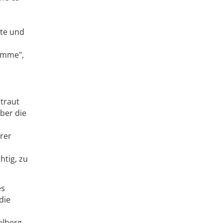
te und
amme",
mtraut
ber die
erer
htig, zu
es
die
elberg