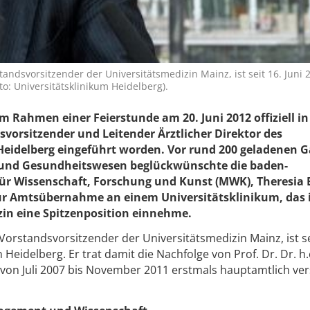
standsvorsitzender der Universitätsmedizin Mainz, ist seit 16. Juni 
o: Universitätsklinikum Heidelberg).
 im Rahmen einer Feierstunde am 20. Juni 2012 offiziell in
vorsitzender und Leitender Ärztlicher Direktor des
Heidelberg eingeführt worden. Vor rund 200 geladenen 
se und Gesundheitswesen beglückwünschte die baden-
ür Wissenschaft, Forschung und Kunst (MWK), Theresia 
ur Amtsübernahme an einem Universitätsklinikum, das 
in eine Spitzenposition einnehme.
 Vorstandsvorsitzender der Universitätsmedizin Mainz, ist se
Heidelberg. Er trat damit die Nachfolge von Prof. Dr. Dr. h.c
 von Juli 2007 bis November 2011 erstmals hauptamtlich ve