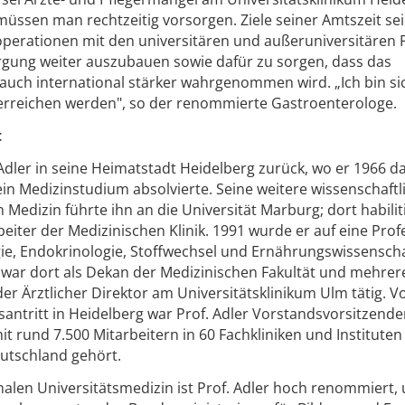
üssen man rechtzeitig vorsorgen. Ziele seiner Amtszeit se
operationen mit den universitären und außeruniversitären 
gung weiter auszubauen sowie dafür zu sorgen, dass das
 auch international stärker wahrgenommen wird. „Ich bin si
 erreichen werden", so der renommierte Gastroenterologe.
t
Adler in seine Heimatstadt Heidelberg zurück, wo er 1966 da
ein Medizinstudium absolvierte. Seine weitere wissenschaft
 Medizin führte ihn an die Universität Marburg; dort habilit
beiter der Medizinischen Klinik. 1991 wurde er auf eine Prof
ie, Endokrinologie, Stoffwechsel und Ernährungswissenscha
 war dort als Dekan der Medizinischen Fakultät und mehrer
der Ärztlicher Direktor am Universitätsklinikum Ulm tätig. V
antritt in Heidelberg war Prof. Adler Vorstandsvorsitzende
it rund 7.500 Mitarbeitern in 60 Fachkliniken und Instituten
eutschland gehört.
alen Universitätsmedizin ist Prof. Adler hoch renommiert, u.