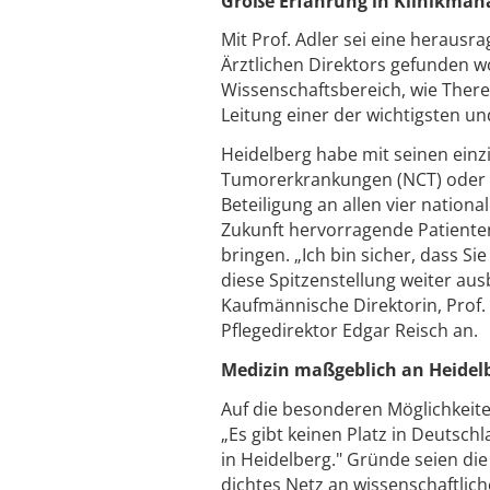
Große Erfahrung in Klinikma
Mit Prof. Adler sei eine herausr
Ärztlichen Direktors gefunden 
Wissenschaftsbereich, wie There
Leitung einer der wichtigsten un
Heidelberg habe mit seinen einz
Tumorerkrankungen (NCT) oder d
Beteiligung an allen vier natio
Zukunft hervorragende Patienten
bringen. „Ich bin sicher, dass 
diese Spitzenstellung weiter a
Kaufmännische Direktorin, Prof. 
Pflegedirektor Edgar Reisch an.
Medizin maßgeblich an Heidelber
Auf die besonderen Möglichkeiten
„Es gibt keinen Platz in Deutsch
in Heidelberg." Gründe seien die
dichtes Netz an wissenschaftlic