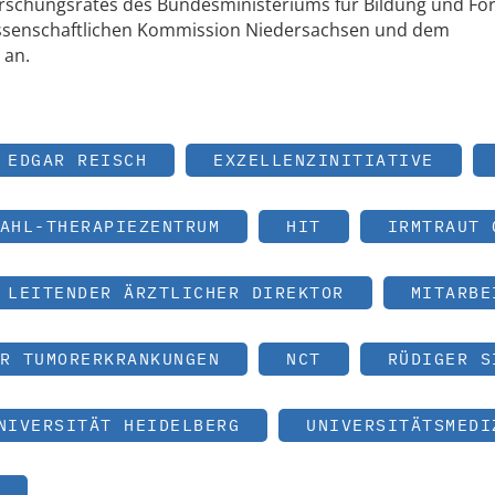
rschungsrates des Bundesministeriums für Bildung und Fo
issenschaftlichen Kommission Niedersachsen und dem
 an.
EDGAR REISCH
EXZELLENZINITIATIVE
AHL-THERAPIEZENTRUM
HIT
IRMTRAUT 
LEITENDER ÄRZTLICHER DIREKTOR
MITARBE
R TUMORERKRANKUNGEN
NCT
RÜDIGER S
NIVERSITÄT HEIDELBERG
UNIVERSITÄTSMEDI