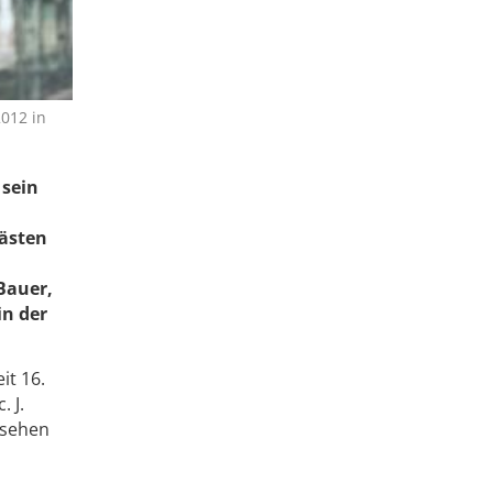
2012 in
 sein
Gästen
Bauer,
in der
it 16.
. J.
rsehen