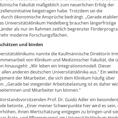
dizinische Fakultät maßgeblich zum neuerlichen Erfolg der
xzellenzinitiative beigetragen habe. Trotzdem sei die
 durch ökonomische Ansprüche bedrängt. „Gerade etablier
as Universitätsklinikum Heidelberg brauchen längerfristige
änder als nur im Rahmen zeitlich begrenzter Förderprogr
 mehr moderne Forschungsflächen.
tschätzen und binden
iversitätsklinikums nannte die Kaufmännische Direktorin Ir
mmenarbeit von Klinikum und Medizinischer Fakultät, die ü
n hinausgeht: „Wir leben ein Integrationsmodell. Dieser
 allen anderen deutschen Universitätsklinika aus." Ein weit
gement der Mitarbeiter, die sich dem Klinikum häufig über
. „Gerade bei steigender Arbeitsbelastung ist es daher wic
beiterinnen und Mitarbeiter tun können."
Vorstandsvorsitzenden Prof. Dr. Guido Adler ein besonder
unde betonte. „Einer meiner Schwerpunkte hier wird es sein, 
u erhöhen, ihnen Wertschätzung entgegen zu bringen und sie
 sei Ärzte- und Pflegermangel am Universitätsklinikum Heid