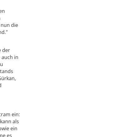
den
m
 nun die
nd."
e der
 auch in
zu
stands
Gürkan,
d
tram ein:
 kann als
owie ein
äme es