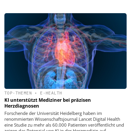
TOP-THEMEN
•
E-HEALTH
KI unterstützt Mediziner bei präzisen
Herzdiagnosen
Forschende der Universität Heidelberg haben im
renommierten Wissenschaftsjournal Lancet Digital Health
eine Studie zu mehr als 60.000 Patienten veröffentlicht und
zeigen das Potenzial von KI in der Herzmedizin auf.