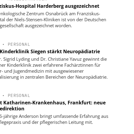
ziskus-Hospital Harderberg ausgezeichnet
nkologische Zentrum Osnabrück am Franziskus-
tal der Niels-Stensen-Kliniken ist von der Deutschen
gesellschaft ausgezeichnet worden.
•
PERSONAL
Kinderklinik Siegen stärkt Neuropädiatrie
r. Sigrid Lyding und Dr. Christiane Yavuz gewinnt die
ner Kinderklinik zwei erfahrene Fachärztinnen für
r- und Jugendmedizin mit ausgewiesener
alisierung in zentralen Bereichen der Neuropädiatrie.
•
PERSONAL
t Katharinen-Krankenhaus, Frankfurt: neue
gedirektion
6-jährige Anderson bringt umfassende Erfahrung aus
flegepraxis und der pflegerischen Leitung mit.