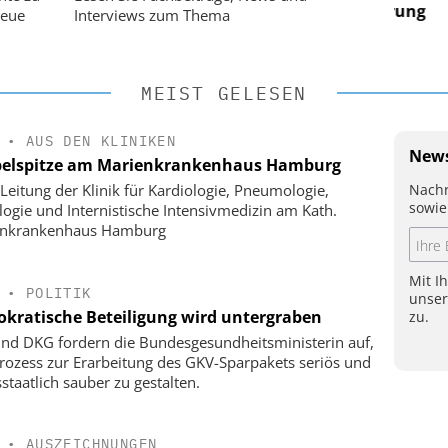
 Steuerung
Ordnung zur KI-fähigen Steuerung
Ordn
neue
Interviews zum Thema
MEIST GELESEN
•
AUS DEN KLINIKEN
News
elspitze am Marienkrankenhaus Hamburg
Nachr
Leitung der Klinik für Kardiologie, Pneumologie,
sowie
logie und Internistische Intensivmedizin am Kath.
enkrankenhaus Hamburg
Mit I
•
POLITIK
unse
kratische Beteiligung wird untergraben
zu.
nd DKG fordern die Bundesgesundheitsministerin auf,
rozess zur Erarbeitung des GKV-Sparpakets seriös und
staatlich sauber zu gestalten.
•
AUSZEICHNUNGEN