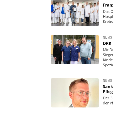
Fran
Das O
Hospi
Krebs
NEWS
DRK-
Mit D
Siege
Kinde
Spezi
NEWS
Sank
Pfle
Der 3
der P