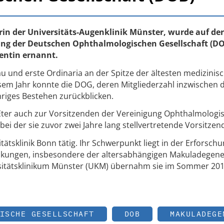
torin der Universitäts-Augenklinik Münster, wurde auf der
ung der Deutschen Ophthalmologischen Gesellschaft (DO
dentin ernannt.
rau und erste Ordinaria an der Spitze der ältesten medizinis
esem Jahr konnte die DOG, deren Mitgliederzahl inzwischen d
ähriges Bestehen zurückblicken.
ter auch zur Vorsitzenden der Vereinigung Ophthalmologi
bei der sie zuvor zwei Jahre lang stellvertretende Vorsitze
tätsklinik Bonn tätig. Ihr Schwerpunkt liegt in der Erforsch
kungen, insbesondere der altersabhängigen Makuladegene
ersitätsklinikum Münster (UKM) übernahm sie im Sommer 201
ISCHE GESELLSCHAFT
DOB
MAKULADEGE