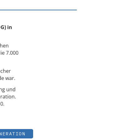
G) in
chen
ie 7.000
scher
nde war.
ung und
ration.
0.
NERATION