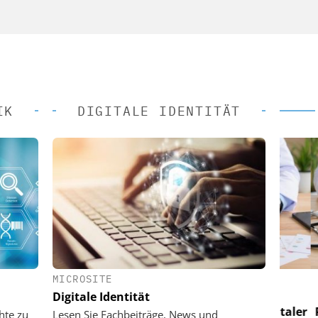
IK
DIGITALE IDENTITÄT
MICROSITE
 AG
EASY SOFTWARE AG
Digitale Identität
 im
Digitalisierung im
n digitaler
Personalmanagement: Von digitaler
Perso
hte zu
Lesen Sie Fachbeiträge, News und