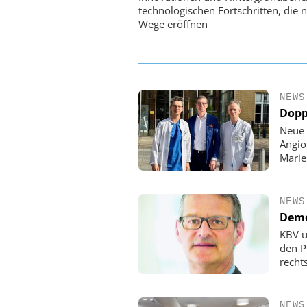
Ordnung zur KI-fähigen
technologischen Fortschritten, die 
Wege eröffnen
NEWS
Dopp
Neue 
Angio
Mari
NEWS
Demo
KBV u
den P
rechts
NEWS